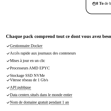
8 To
de b
Chaque pack comprend
tout ce dont vous avez bes
Gestionnaire Docker
Accès rapide aux journaux des conteneurs
Mises à jour en un clic
Processeurs AMD EPYC
Stockage SSD NVMe
Vitesse réseau de 1 Gb/s
API publique
Data centers
situés dans le monde entier
Nom de domaine gratuit pendant 1 an