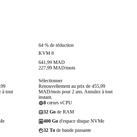
64 % de réduction
KVM 8
641,99
MAD
227,99
MAD
/mois
Sélectionner
,99
Renouvellement au prix de 455,99
 à tout
MAD/mois pour 2 ans. Annulez à tout
instant.
8
cœurs vCPU
32 Go
de RAM
Me
400 Go
d'espace disque NVMe
32 To
de bande passante