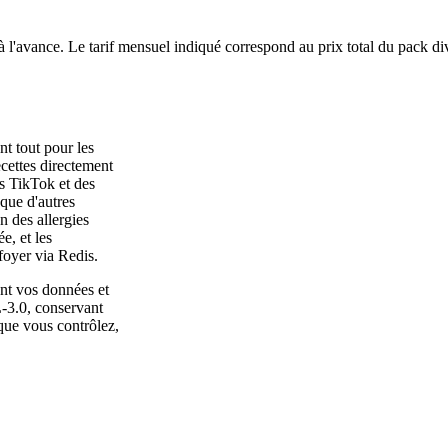
à l'avance. Le tarif mensuel indiqué correspond au prix total du pack di
t tout pour les
recettes directement
s TikTok et des
 que d'autres
n des allergies
e, et les
foyer via Redis.
ent vos données et
L-3.0, conservant
 que vous contrôlez,