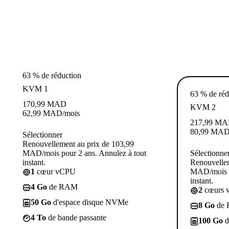
63 % de réduction
KVM 1
63 % de réd
170,99
MAD
KVM 2
62,99
MAD
/mois
217,99
MA
80,99
MA
Sélectionner
Renouvellement au prix de 103,99
MAD/mois pour 2 ans. Annulez à tout
Sélectionne
instant.
Renouvellem
1
cœur vCPU
MAD/mois p
instant.
4 Go
de RAM
2
cœurs 
50 Go
d'espace disque NVMe
8 Go
de
4 To
de bande passante
100 Go
d