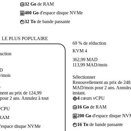
32 Go
de RAM
400 Go
d'espace disque NVMe
32 To
de bande passante
LE PLUS POPULAIRE
69 % de réduction
KVM 4
uction
362,99
MAD
113,99
MAD
/mois
D
D
/mois
Sélectionner
Renouvellement au prix de 248
r
MAD/mois pour 2 ans. Annulez
ent au prix de 124,99
instant.
our 2 ans. Annulez à tout
4
cœurs vCPU
16 Go
de RAM
vCPU
200 Go
d'espace disque NV
 RAM
16 To
de bande passante
'espace disque NVMe