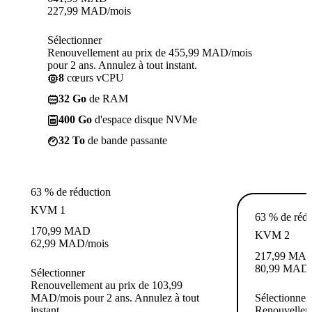
227,99
MAD
/mois
Sélectionner
Renouvellement au prix de 455,99 MAD/mois
pour 2 ans. Annulez à tout instant.
8
cœurs vCPU
32 Go
de RAM
400 Go
d'espace disque NVMe
32 To
de bande passante
63 % de réduction
KVM 1
63 % de rédu
170,99
MAD
KVM 2
62,99
MAD
/mois
217,99
MA
80,99
MAD
Sélectionner
Renouvellement au prix de 103,99
MAD/mois pour 2 ans. Annulez à tout
Sélectionner
instant.
Renouvelleme