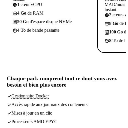
1
cœur vCPU
MAD/mois po
instant.
4 Go
de RAM
2
cœurs 
50 Go
d'espace disque NVMe
8 Go
de 
4 To
de bande passante
100 Go
d'
8 To
de ba
Chaque pack comprend
tout ce dont vous avez
besoin
et bien plus encore
Gestionnaire Docker
Accès rapide aux journaux des conteneurs
Mises à jour en un clic
Processeurs AMD EPYC