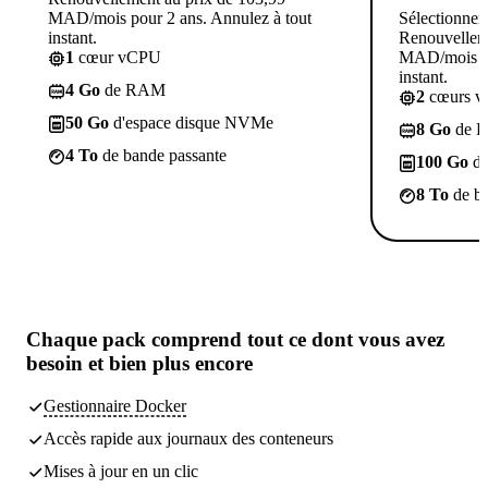
MAD/mois pour 2 ans. Annulez à tout
Sélectionner
instant.
Renouvelleme
1
cœur vCPU
MAD/mois po
instant.
4 Go
de RAM
2
cœurs 
50 Go
d'espace disque NVMe
8 Go
de 
4 To
de bande passante
100 Go
d'
8 To
de ba
Chaque pack comprend
tout ce dont vous avez
besoin
et bien plus encore
Gestionnaire Docker
Accès rapide aux journaux des conteneurs
Mises à jour en un clic