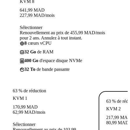
KVM 8
641,99
MAD
227,99
MAD
/mois
Sélectionner
Renouvellement au prix de 455,99 MAD/mois
pour 2 ans. Annulez à tout instant.
8
cœurs vCPU
32 Go
de RAM
400 Go
d'espace disque NVMe
32 To
de bande passante
63 % de réduction
KVM 1
63 % de rédu
170,99
MAD
KVM 2
62,99
MAD
/mois
217,99
MA
80,99
MAD
Sélectionner
Renouvellement au prix de 103,99