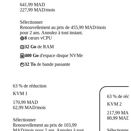
641,99
MAD
227,99
MAD
/mois
Sélectionner
Renouvellement au prix de 455,99 MAD/mois
pour 2 ans. Annulez à tout instant.
8
cœurs vCPU
32 Go
de RAM
400 Go
d'espace disque NVMe
32 To
de bande passante
63 % de réduction
KVM 1
63 % de rédu
170,99
MAD
KVM 2
62,99
MAD
/mois
217,99
MA
80,99
MAD
Sélectionner
Renouvellement au prix de 103,99
MAD/mois pour 2 ans. Annulez à tout
Sélectionner