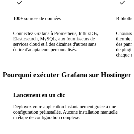
100+ sources de données
Bibliothè
Connectez Grafana à Prometheus, InfluxDB,
Choisisse
Elasticsearch, MySQL, aux fournisseurs de
thermique
services cloud et à des dizaines d'autres sans
des panne
écrire d'adaptateurs personnalisés.
de plugin
chaque mé
Pourquoi exécuter Grafana sur Hostinger
Lancement en un clic
Déployez votre application instantanément grâce à une
configuration préinstallée. Aucune installation manuelle
ni étape de configuration complexe.