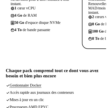
instant.
Renouvelleme
1
cœur vCPU
MAD/mois po
instant.
4 Go
de RAM
2
cœurs 
50 Go
d'espace disque NVMe
8 Go
de 
4 To
de bande passante
100 Go
d'
8 To
de ba
Chaque pack comprend
tout ce dont vous avez
besoin
et bien plus encore
Gestionnaire Docker
Accès rapide aux journaux des conteneurs
Mises à jour en un clic
Processeurs AMD EPYC