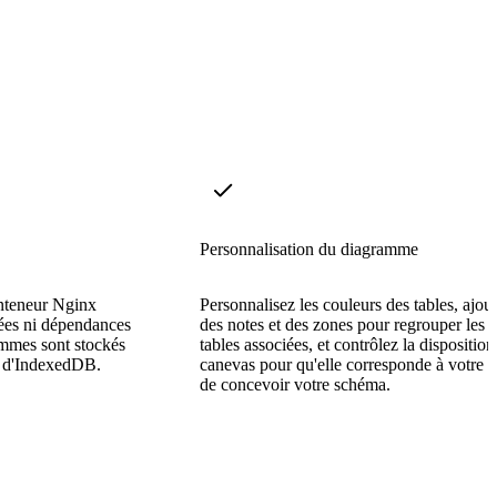
Personnalisation du diagramme
nteneur Nginx
Personnalisez les couleurs des tables, ajou
ées ni dépendances
des notes et des zones pour regrouper les
ammes sont stockés
tables associées, et contrôlez la dispositio
de d'IndexedDB.
canevas pour qu'elle corresponde à votre 
de concevoir votre schéma.