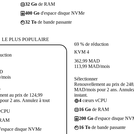
32 Go
de RAM
400 Go
d'espace disque NVMe
32 To
de bande passante
LE PLUS POPULAIRE
69 % de réduction
KVM 4
uction
362,99
MAD
113,99
MAD
/mois
D
D
/mois
Sélectionner
Renouvellement au prix de 248
r
MAD/mois pour 2 ans. Annulez
ent au prix de 124,99
instant.
our 2 ans. Annulez à tout
4
cœurs vCPU
16 Go
de RAM
vCPU
200 Go
d'espace disque NV
 RAM
16 To
de bande passante
'espace disque NVMe