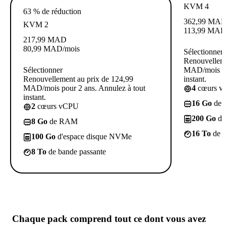
KVM 4
63 % de réduction
362,99
MA
KVM 2
113,99
MA
217,99
MAD
80,99
MAD
/mois
Sélectionner
Renouvelleme
Sélectionner
MAD/mois pou
Renouvellement au prix de 124,99
instant.
MAD/mois pour 2 ans. Annulez à tout
4
cœurs 
instant.
16 Go
de
2
cœurs vCPU
200 Go
d'
8 Go
de RAM
16 To
de b
100 Go
d'espace disque NVMe
8 To
de bande passante
Chaque pack comprend
tout ce dont vous avez