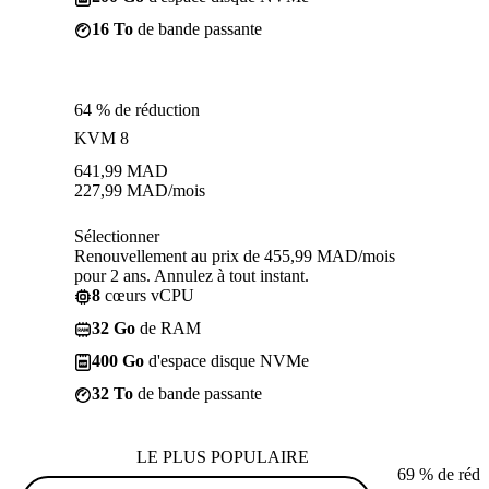
16 To
de bande passante
64 % de réduction
KVM 8
641,99
MAD
227,99
MAD
/mois
Sélectionner
Renouvellement au prix de 455,99 MAD/mois
pour 2 ans. Annulez à tout instant.
8
cœurs vCPU
32 Go
de RAM
400 Go
d'espace disque NVMe
32 To
de bande passante
LE PLUS POPULAIRE
69 % de rédu