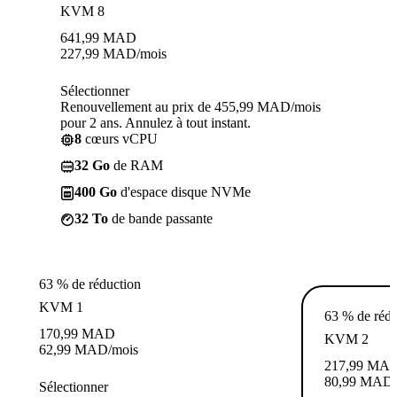
KVM 8
641,99
MAD
227,99
MAD
/mois
Sélectionner
Renouvellement au prix de 455,99 MAD/mois
pour 2 ans. Annulez à tout instant.
8
cœurs vCPU
32 Go
de RAM
400 Go
d'espace disque NVMe
32 To
de bande passante
63 % de réduction
KVM 1
63 % de rédu
170,99
MAD
KVM 2
62,99
MAD
/mois
217,99
MA
80,99
MAD
Sélectionner