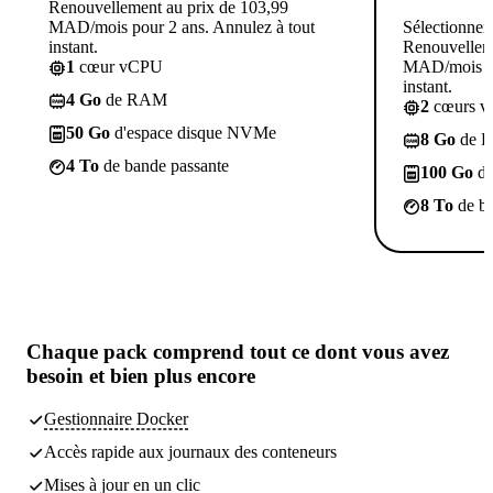
Renouvellement au prix de 103,99
MAD/mois pour 2 ans. Annulez à tout
Sélectionner
instant.
Renouvelleme
1
cœur vCPU
MAD/mois po
instant.
4 Go
de RAM
2
cœurs 
50 Go
d'espace disque NVMe
8 Go
de 
4 To
de bande passante
100 Go
d'
8 To
de ba
Chaque pack comprend
tout ce dont vous avez
besoin
et bien plus encore
Gestionnaire Docker
Accès rapide aux journaux des conteneurs
Mises à jour en un clic