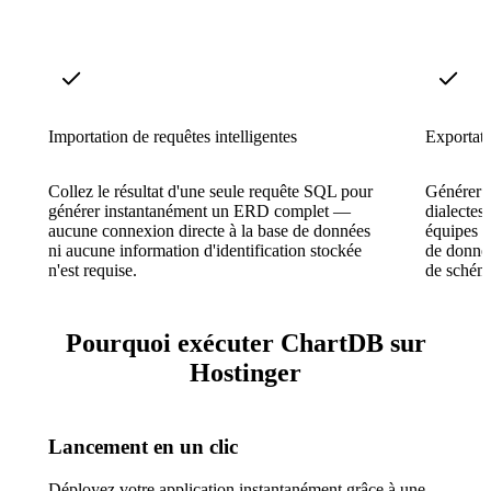
Importation de requêtes intelligentes
Exportat
Collez le résultat d'une seule requête SQL pour
Générer d
générer instantanément un ERD complet —
dialectes
aucune connexion directe à la base de données
équipes à
ni aucune information d'identification stockée
de donnée
n'est requise.
de schém
Pourquoi exécuter ChartDB sur
Hostinger
Lancement en un clic
Déployez votre application instantanément grâce à une