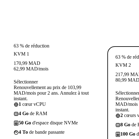
63 % de réduction
KVM 1
63 % de réd
170,99
MAD
KVM 2
62,99
MAD
/mois
217,99
MA
80,99
MA
Sélectionner
Renouvellement au prix de 103,99
MAD/mois pour 2 ans. Annulez à tout
Sélectionne
instant.
Renouvellem
1
cœur vCPU
MAD/mois p
instant.
4 Go
de RAM
2
cœurs 
50 Go
d'espace disque NVMe
8 Go
de
4 To
de bande passante
100 Go
d