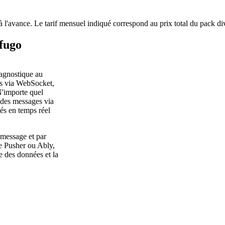
à l'avance. Le tarif mensuel indiqué correspond au prix total du pack di
ifugo
 agnostique au
és via WebSocket,
'importe quel
 des messages via
és en temps réel
 message et par
e Pusher ou Ably,
ge des données et la