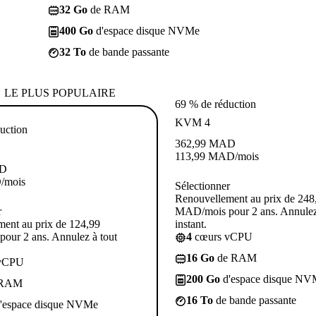
32 Go
de RAM
400 Go
d'espace disque NVMe
32 To
de bande passante
LE PLUS POPULAIRE
69 % de réduction
KVM 4
uction
362,99
MAD
113,99
MAD
/mois
D
D
/mois
Sélectionner
Renouvellement au prix de 248
r
MAD/mois pour 2 ans. Annulez
ent au prix de 124,99
instant.
our 2 ans. Annulez à tout
4
cœurs vCPU
16 Go
de RAM
vCPU
200 Go
d'espace disque NV
 RAM
16 To
de bande passante
'espace disque NVMe