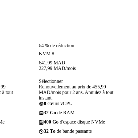
64 % de réduction
KVM 8
641,99
MAD
227,99
MAD
/mois
Sélectionner
,99
Renouvellement au prix de 455,99
 à tout
MAD/mois pour 2 ans. Annulez à tout
instant.
8
cœurs vCPU
32 Go
de RAM
Me
400 Go
d'espace disque NVMe
32 To
de bande passante