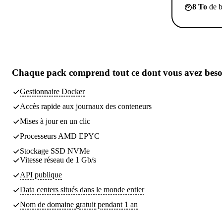
8 To
de b
Chaque pack comprend
tout ce dont vous avez bes
Gestionnaire Docker
Accès rapide aux journaux des conteneurs
Mises à jour en un clic
Processeurs AMD EPYC
Stockage SSD NVMe
Vitesse réseau de 1 Gb/s
API publique
Data centers
situés dans le monde entier
Nom de domaine gratuit pendant 1 an