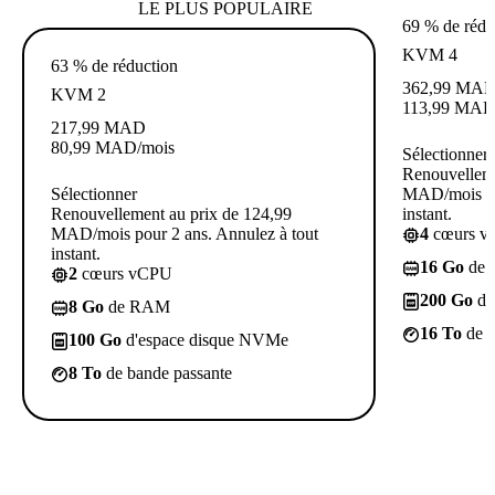
LE PLUS POPULAIRE
69 % de rédu
KVM 4
63 % de réduction
362,99
MA
KVM 2
113,99
MA
217,99
MAD
80,99
MAD
/mois
Sélectionner
Renouvelleme
Sélectionner
MAD/mois pou
Renouvellement au prix de 124,99
instant.
MAD/mois pour 2 ans. Annulez à tout
4
cœurs 
instant.
16 Go
de
2
cœurs vCPU
200 Go
d'
8 Go
de RAM
16 To
de b
100 Go
d'espace disque NVMe
8 To
de bande passante