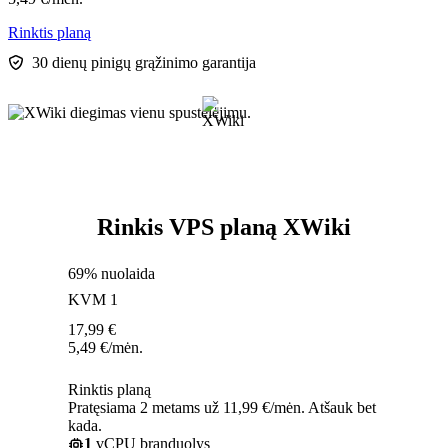
Rinktis planą
30 dienų pinigų grąžinimo garantija
Rinkis VPS planą XWiki
69% nuolaida
KVM 1
17,99
€
5,49
€
/mėn.
Rinktis planą
Pratęsiama 2 metams už 11,99 €/mėn. Atšauk bet
kada.
1
vCPU branduolys