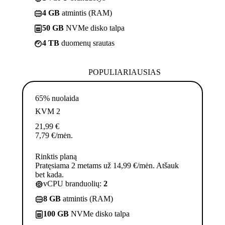
4 GB
atmintis (RAM)
50 GB
NVMe disko talpa
4 TB
duomenų srautas
POPULIARIAUSIAS
65% nuolaida
KVM 2
21,99
€
7,79
€
/mėn.
Rinktis planą
Pratęsiama 2 metams už 14,99 €/mėn. Atšauk
bet kada.
vCPU branduolių:
2
8 GB
atmintis (RAM)
100 GB
NVMe disko talpa