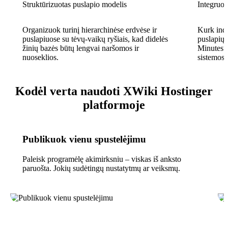
Struktūrizuotas puslapio modelis
Integruot
Organizuok turinį hierarchinėse erdvėse ir
Kurk ind
puslapiuose su tėvų-vaikų ryšiais, kad didelės
puslapių
žinių bazės būtų lengvai naršomos ir
Minutes“ 
nuoseklios.
sistemos
Kodėl verta naudoti XWiki Hostinger
platformoje
Publikuok vienu spustelėjimu
Paleisk programėlę akimirksniu – viskas iš anksto
paruošta. Jokių sudėtingų nustatytmų ar veiksmų.