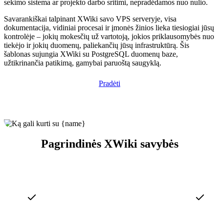
sekimo sistema ar projekto darbo sritimi, nepradėdamos nuo nulio.
Savarankiškai talpinant XWiki savo VPS serveryje, visa
dokumentacija, vidiniai procesai ir įmonės žinios lieka tiesiogiai jūsų
kontrolėje – jokių mokesčių už vartotoją, jokios priklausomybės nuo
tiekėjo ir jokių duomenų, paliekančių jūsų infrastruktūrą. Šis
šablonas sujungia XWiki su PostgreSQL duomenų baze,
užtikrinančia patikimą, gamybai paruoštą saugyklą.
Pradėti
Pagrindinės XWiki savybės