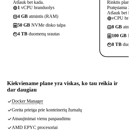
Atšauk bet kada.
Rinktis plan
1
vCPU branduolys
Pratęsiama 2
Atšauk bet k
4 GB
atmintis (RAM)
vCPU bra
50 GB
NVMe disko talpa
8 GB
atmi
4 TB
duomenų srautas
100 GB
N
8 TB
duom
Kiekviename plane yra
viskas, ko tau reikia
ir
dar daugiau
Docker Manager
Greita prieiga prie konteinerių žurnalų
Atnaujinimai vienu paspaudimu
AMD EPYC procesoriai