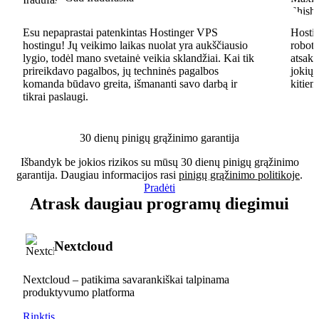
Esu nepaprastai patenkintas Hostinger VPS
Hostin
hostingu! Jų veikimo laikas nuolat yra aukščiausio
robota
lygio, todėl mano svetainė veikia sklandžiai. Kai tik
atsaky
prireikdavo pagalbos, jų techninės pagalbos
jokių 
komanda būdavo greita, išmananti savo darbą ir
kitiem
tikrai paslaugi.
30 dienų pinigų grąžinimo garantija
Išbandyk be jokios rizikos su mūsų 30 dienų pinigų grąžinimo
garantija. Daugiau informacijos rasi
pinigų grąžinimo politikoje
.
Pradėti
Atrask daugiau programų diegimui
Nextcloud
Nextcloud – patikima savarankiškai talpinama
produktyvumo platforma
Rinktis