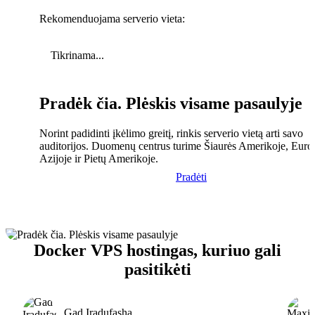
Rekomenduojama serverio vieta:
Tikrinama...
Pradėk čia. Plėskis visame pasaulyje
Norint padidinti įkėlimo greitį, rinkis serverio vietą arti savo
auditorijos. Duomenų centrus turime Šiaurės Amerikoje, Euro
Azijoje ir Pietų Amerikoje.
Pradėti
Docker VPS hostingas, kuriuo gali
pasitikėti
Gad Iradufasha