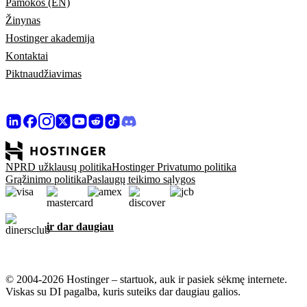
Pamokos (EN)
Žinynas
Hostinger akademija
Kontaktai
Piktnaudžiavimas
NPRD užklausų politika
Hostinger Privatumo politika
Grąžinimo politika
Paslaugų teikimo sąlygos
ir dar daugiau
© 2004-2026 Hostinger – startuok, auk ir pasiek sėkmę internete.
Viskas su DI pagalba, kuris suteiks dar daugiau galios.