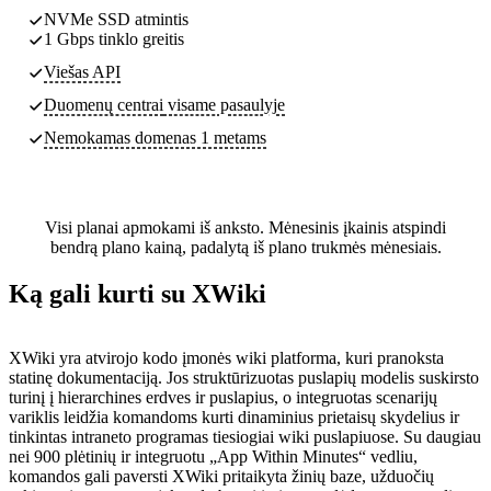
NVMe SSD atmintis
1 Gbps tinklo greitis
Viešas API
Duomenų centrai
visame pasaulyje
Nemokamas domenas 1 metams
Visi planai apmokami iš anksto. Mėnesinis įkainis atspindi
bendrą plano kainą, padalytą iš plano trukmės mėnesiais.
Ką gali kurti su XWiki
XWiki yra atvirojo kodo įmonės wiki platforma, kuri pranoksta
statinę dokumentaciją. Jos struktūrizuotas puslapių modelis suskirsto
turinį į hierarchines erdves ir puslapius, o integruotas scenarijų
variklis leidžia komandoms kurti dinaminius prietaisų skydelius ir
tinkintas intraneto programas tiesiogiai wiki puslapiuose. Su daugiau
nei 900 plėtinių ir integruotu „App Within Minutes“ vedliu,
komandos gali paversti XWiki pritaikyta žinių baze, užduočių