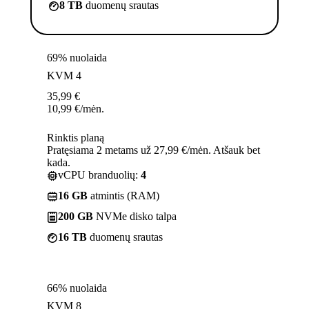
8 TB
duomenų srautas
69% nuolaida
KVM 4
35,99
€
10,99
€
/mėn.
Rinktis planą
Pratęsiama 2 metams už 27,99 €/mėn. Atšauk bet
kada.
vCPU branduolių:
4
16 GB
atmintis (RAM)
200 GB
NVMe disko talpa
16 TB
duomenų srautas
66% nuolaida
KVM 8