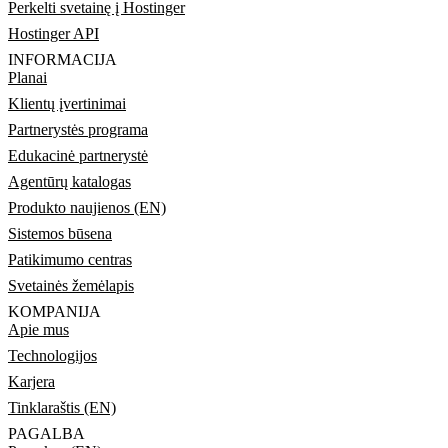
Perkelti svetainę į Hostinger
Hostinger API
INFORMACIJA
Planai
Klientų įvertinimai
Partnerystės programa
Edukacinė partnerystė
Agentūrų katalogas
Produkto naujienos (EN)
Sistemos būsena
Patikimumo centras
Svetainės žemėlapis
KOMPANIJA
Apie mus
Technologijos
Karjera
Tinklaraštis (EN)
PAGALBA