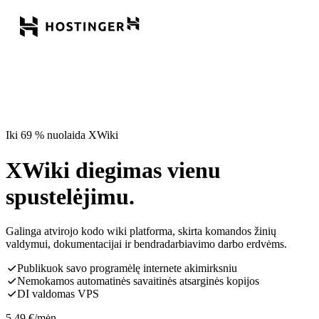
Iki 69 % nuolaida XWiki
XWiki diegimas vienu
spustelėjimu.
Galinga atvirojo kodo wiki platforma, skirta komandos žinių
valdymui, dokumentacijai ir bendradarbiavimo darbo erdvėms.
Publikuok savo programėlę internete akimirksniu
Nemokamos automatinės savaitinės atsarginės kopijos
DI valdomas VPS
5,49
€
/mėn.