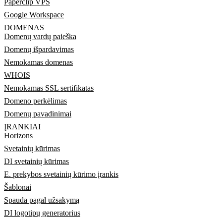
Paperclip VPS
Google Workspace
DOMENAS
Domenų vardų paieška
Domenų išpardavimas
Nemokamas domenas
WHOIS
Nemokamas SSL sertifikatas
Domeno perkėlimas
Domenų pavadinimai
ĮRANKIAI
Horizons
Svetainių kūrimas
DI svetainių kūrimas
E. prekybos svetainių kūrimo įrankis
Šablonai
Spauda pagal užsakymą
DI logotipų generatorius