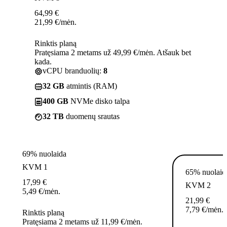
64,99
€
21,99
€
/mėn.
Rinktis planą
Pratęsiama 2 metams už 49,99 €/mėn. Atšauk bet
kada.
vCPU branduolių:
8
32 GB
atmintis (RAM)
400 GB
NVMe disko talpa
32 TB
duomenų srautas
69% nuolaida
KVM 1
65% nuolaid
17,99
€
KVM 2
5,49
€
/mėn.
21,99
€
7,79
€
/mėn.
Rinktis planą
Pratęsiama 2 metams už 11,99 €/mėn.