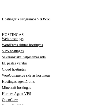
Hostinger
Programos
XWiki
HOSTINGAS
Web hostingas
WordPress skirtas hostingas
VPS hostingas
Savarankiškai talpinamas n8n
El. paštas verslui
Cloud hostingas
WooCommerce skirtas hostingas
Hostingas agentūroms
Minecraft hostingas
Hermes Agent VPS
OpenClaw