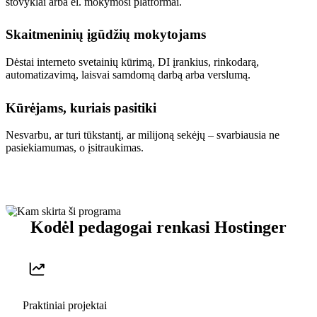
stovyklai arba el. mokymosi platformai.
Skaitmeninių įgūdžių mokytojams
Dėstai interneto svetainių kūrimą, DI įrankius, rinkodarą,
automatizavimą, laisvai samdomą darbą arba verslumą.
Kūrėjams, kuriais pasitiki
Nesvarbu, ar turi tūkstantį, ar milijoną sekėjų – svarbiausia ne
pasiekiamumas, o įsitraukimas.
Kodėl pedagogai renkasi Hostinger
Praktiniai projektai