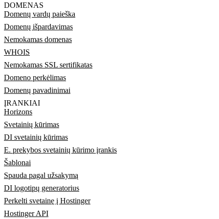
DOMENAS
Domenų vardų paieška
Domenų išpardavimas
Nemokamas domenas
WHOIS
Nemokamas SSL sertifikatas
Domeno perkėlimas
Domenų pavadinimai
ĮRANKIAI
Horizons
Svetainių kūrimas
DI svetainių kūrimas
E. prekybos svetainių kūrimo įrankis
Šablonai
Spauda pagal užsakymą
DI logotipų generatorius
Perkelti svetainę į Hostinger
Hostinger API