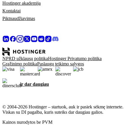
Hostinger akademija
Kontaktai
Piktnaudžiavimas
NPRD užklausų politika
Hostinger Privatumo politika
Grąžinimo politika
Paslaugų teikimo sąlygos
ir dar daugiau
© 2004-2026 Hostinger – startuok, auk ir pasiek sėkmę internete.
Viskas su DI pagalba, kuris suteiks dar daugiau galios.
Kainos nurodytos be PVM