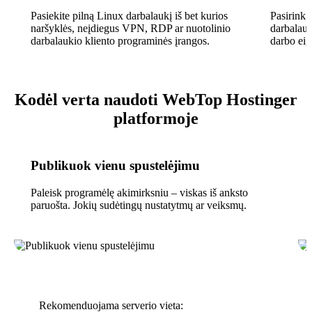
Pasiekite pilną Linux darbalaukį iš bet kurios
Pasirink
naršyklės, neįdiegus VPN, RDP ar nuotolinio
darbalauk
darbalaukio kliento programinės įrangos.
darbo eig
Kodėl verta naudoti WebTop Hostinger
platformoje
Publikuok vienu spustelėjimu
Paleisk programėlę akimirksniu – viskas iš anksto
paruošta. Jokių sudėtingų nustatytmų ar veiksmų.
Rekomenduojama serverio vieta: