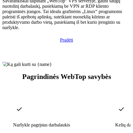
Savarankiškai talpinant „WebTop“ VPS serveryje, gauni saugų
nuotolinį darbalaukį, pasiekiamą be VPN ar RDP kliento
programinės įrangos. Tai idealu grafinėms „Linux“ programoms
paleisti iš apribotų aplinkų, suteikiant nuoseklią kūrimo ar
produktyvumo darbo vietą, pasiekiamą iš bet kurio įrenginio su
naršykle.
Pradėti
Pagrindinės WebTop savybės
Naršykle pagrįstas darbalaukis
Kelių dar