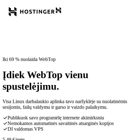
Iki 69 % nuolaida WebTop
Įdiek WebTop vienu
spustelėjimu.
Visa Linux darbalaukio aplinka tavo naršyklėje su nuolatinėmis
sesijomis, failų valdymu ir garso ir vaizdo palaikymu.
Publikuok savo programėlę internete akimirksniu
Nemokamos automatinės savaitinės atsarginės kopijos
DI valdomas VPS
5,49
€
/mėn.