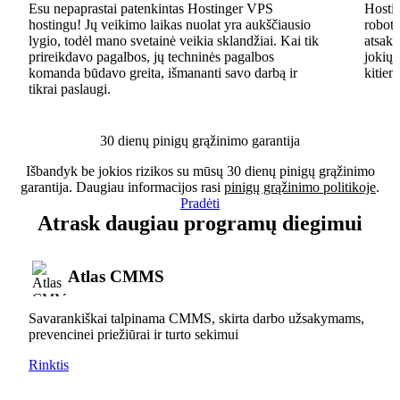
Esu nepaprastai patenkintas Hostinger VPS
Hostin
hostingu! Jų veikimo laikas nuolat yra aukščiausio
robota
lygio, todėl mano svetainė veikia sklandžiai. Kai tik
atsaky
prireikdavo pagalbos, jų techninės pagalbos
jokių 
komanda būdavo greita, išmananti savo darbą ir
kitiem
tikrai paslaugi.
30 dienų pinigų grąžinimo garantija
Išbandyk be jokios rizikos su mūsų 30 dienų pinigų grąžinimo
garantija. Daugiau informacijos rasi
pinigų grąžinimo politikoje
.
Pradėti
Atrask daugiau programų diegimui
Atlas CMMS
Savarankiškai talpinama CMMS, skirta darbo užsakymams,
prevencinei priežiūrai ir turto sekimui
Rinktis