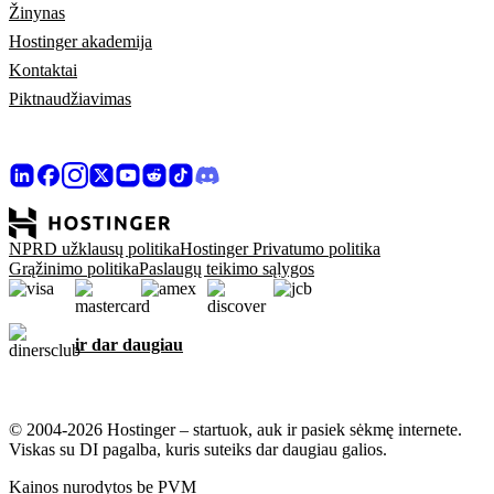
Žinynas
Hostinger akademija
Kontaktai
Piktnaudžiavimas
NPRD užklausų politika
Hostinger Privatumo politika
Grąžinimo politika
Paslaugų teikimo sąlygos
ir dar daugiau
© 2004-2026 Hostinger – startuok, auk ir pasiek sėkmę internete.
Viskas su DI pagalba, kuris suteiks dar daugiau galios.
Kainos nurodytos be PVM