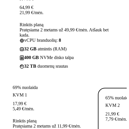
64,99
€
21,99
€
/mėn.
Rinktis planą
Pratęsiama 2 metams už 49,99 €/mėn. Atšauk bet
kada.
vCPU branduolių:
8
32 GB
atmintis (RAM)
400 GB
NVMe disko talpa
32 TB
duomenų srautas
69% nuolaida
KVM 1
65% nuolaid
17,99
€
KVM 2
5,49
€
/mėn.
21,99
€
7,79
€
/mėn.
Rinktis planą
Pratęsiama 2 metams už 11,99 €/mėn.