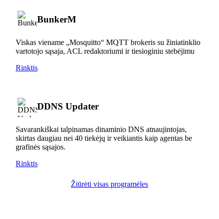
BunkerM
Viskas viename „Mosquitto“ MQTT brokeris su žiniatinklio
vartotojo sąsaja, ACL redaktoriumi ir tiesioginiu stebėjimu
Rinktis
DDNS Updater
Savarankiškai talpinamas dinaminio DNS atnaujintojas,
skirtas daugiau nei 40 tiekėjų ir veikiantis kaip agentas be
grafinės sąsajos.
Rinktis
Žiūrėti visas programėles