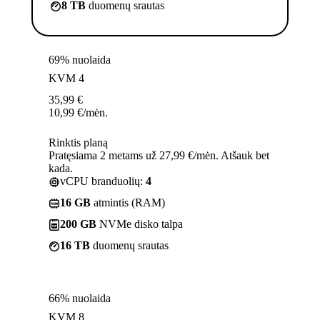
8 TB
duomenų srautas
69% nuolaida
KVM 4
35,99
€
10,99
€
/mėn.
Rinktis planą
Pratęsiama 2 metams už 27,99 €/mėn. Atšauk bet
kada.
vCPU branduolių:
4
16 GB
atmintis (RAM)
200 GB
NVMe disko talpa
16 TB
duomenų srautas
66% nuolaida
KVM 8