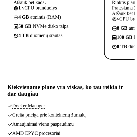
Atšauk bet kada.
Rinktis plan
1
vCPU branduolys
Pratęsiama 2
Atšauk bet k
4 GB
atmintis (RAM)
vCPU bra
50 GB
NVMe disko talpa
8 GB
atmi
4 TB
duomenų srautas
100 GB
N
8 TB
duom
Kiekviename plane yra
viskas, ko tau reikia
ir
dar daugiau
Docker Manager
Greita prieiga prie konteinerių žurnalų
Atnaujinimai vienu paspaudimu
AMD EPYC procesoriai