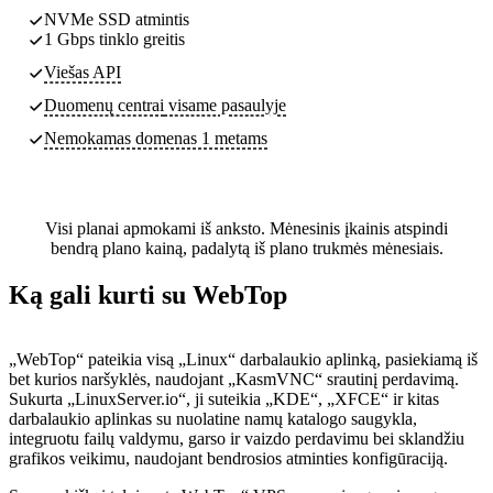
NVMe SSD atmintis
1 Gbps tinklo greitis
Viešas API
Duomenų centrai
visame pasaulyje
Nemokamas domenas 1 metams
Visi planai apmokami iš anksto. Mėnesinis įkainis atspindi
bendrą plano kainą, padalytą iš plano trukmės mėnesiais.
Ką gali kurti su WebTop
„WebTop“ pateikia visą „Linux“ darbalaukio aplinką, pasiekiamą iš
bet kurios naršyklės, naudojant „KasmVNC“ srautinį perdavimą.
Sukurta „LinuxServer.io“, ji suteikia „KDE“, „XFCE“ ir kitas
darbalaukio aplinkas su nuolatine namų katalogo saugykla,
integruotu failų valdymu, garso ir vaizdo perdavimu bei sklandžiu
grafikos veikimu, naudojant bendrosios atminties konfigūraciją.