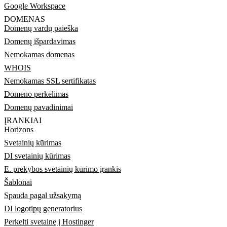
Google Workspace
DOMENAS
Domenų vardų paieška
Domenų išpardavimas
Nemokamas domenas
WHOIS
Nemokamas SSL sertifikatas
Domeno perkėlimas
Domenų pavadinimai
ĮRANKIAI
Horizons
Svetainių kūrimas
DI svetainių kūrimas
E. prekybos svetainių kūrimo įrankis
Šablonai
Spauda pagal užsakymą
DI logotipų generatorius
Perkelti svetainę į Hostinger