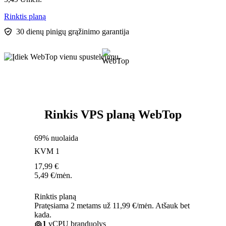
Rinktis planą
30 dienų pinigų grąžinimo garantija
Rinkis VPS planą WebTop
69% nuolaida
KVM 1
17,99
€
5,49
€
/mėn.
Rinktis planą
Pratęsiama 2 metams už 11,99 €/mėn. Atšauk bet
kada.
1
vCPU branduolys