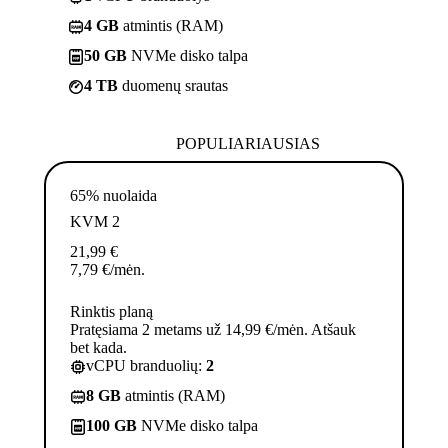
4 GB
atmintis (RAM)
50 GB
NVMe disko talpa
4 TB
duomenų srautas
POPULIARIAUSIAS
65% nuolaida
KVM 2
21,99
€
7,79
€
/mėn.
Rinktis planą
Pratęsiama 2 metams už 14,99 €/mėn. Atšauk
bet kada.
vCPU branduolių:
2
8 GB
atmintis (RAM)
100 GB
NVMe disko talpa