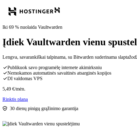
Iki 69 % nuolaida Vaultwarden
Įdiek Vaultwarden vienu spuste
Lengva, savarankiškai talpinama, su Bitwarden suderinama slaptažodž
Publikuok savo programėlę internete akimirksniu
Nemokamos automatinės savaitinės atsarginės kopijos
DI valdomas VPS
5,49
€
/mėn.
Rinktis planą
30 dienų pinigų grąžinimo garantija