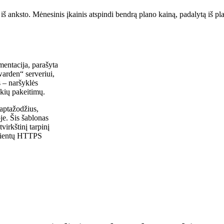
š anksto. Mėnesinis įkainis atspindi bendrą plano kainą, padalytą iš p
entacija, parašyta
warden“ serveriui,
s – naršyklės
okių pakeitimų.
laptažodžius,
je. Šis šablonas
irkštinį tarpinį
klientų HTTPS