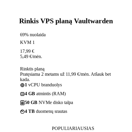
Rinkis VPS planą Vaultwarden
69% nuolaida
KVM 1
17,99
€
5,49
€
/mėn.
Rinktis planą
Pratęsiama 2 metams už 11,99 €/mėn. Atšauk bet
kada.
1
vCPU branduolys
4 GB
atmintis (RAM)
50 GB
NVMe disko talpa
4 TB
duomenų srautas
POPULIARIAUSIAS