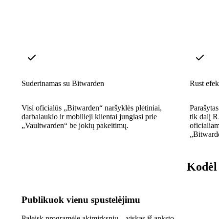
Suderinamas su Bitwarden
Rust efe
Visi oficialūs „Bitwarden“ naršyklės plėtiniai,
Parašytas
darbalaukio ir mobilieji klientai jungiasi prie
tik dalį 
„Vaultwarden“ be jokių pakeitimų.
oficialia
„Bitwarde
Kodėl 
Publikuok vienu spustelėjimu
Paleisk programėlę akimirksniu – viskas iš anksto