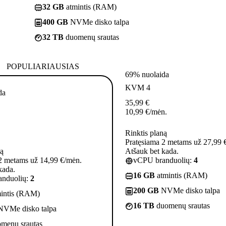
32 GB
atmintis (RAM)
400 GB
NVMe disko talpa
32 TB
duomenų srautas
POPULIARIAUSIAS
69% nuolaida
KVM 4
da
35,99
€
10,99
€
/mėn.
Rinktis planą
Pratęsiama 2 metams už 27,99 
ną
Atšauk bet kada.
2 metams už 14,99 €/mėn.
vCPU branduolių:
4
kada.
16 GB
atmintis (RAM)
nduolių:
2
200 GB
NVMe disko talpa
intis (RAM)
16 TB
duomenų srautas
VMe disko talpa
menų srautas