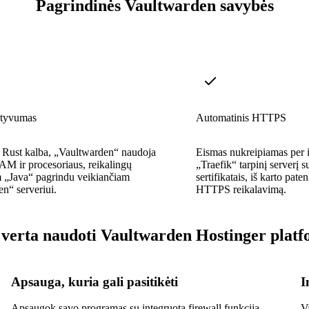
Pagrindinės Vaultwarden savybės
ktyvumas
Automatinis HTTPS
 Rust kalba, „Vaultwarden“ naudoja
Eismas nukreipiamas per i
RAM ir procesoriaus, reikalingų
„Traefik“ tarpinį serverį 
m „Java“ pagrindu veikiančiam
sertifikatais, iš karto pa
n“ serveriui.
HTTPS reikalavimą.
verta naudoti Vaultwarden Hostinger plat
Apsauga, kuria gali pasitikėti
I
Apsaugok savo programas su integruota firewall funkcija,
V