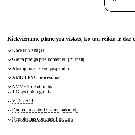
Kiekviename plane yra
viskas, ko tau reikia
ir dar 
Docker Manager
Greita prieiga prie konteinerių žurnalų
Atnaujinimai vienu paspaudimu
AMD EPYC procesoriai
NVMe SSD atmintis
1 Gbps tinklo greitis
Viešas API
Duomenų centrai
visame pasaulyje
Nemokamas domenas 1 metams