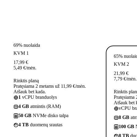
69% nuolaida
KVM 1
65% nuolai
17,99
€
KVM 2
5,49
€
/mėn.
21,99
€
7,79
€
/mėn.
Rinktis planą
Pratęsiama 2 metams už 11,99 €/mėn.
Atšauk bet kada.
Rinktis pla
1
vCPU branduolys
Pratęsiama 
Atšauk bet 
4 GB
atmintis (RAM)
vCPU bra
50 GB
NVMe disko talpa
8 GB
atm
4 TB
duomenų srautas
100 GB
N
8 TB
duo