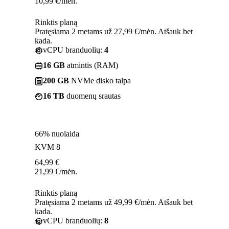
10,99
€
/mėn.
Rinktis planą
Pratęsiama 2 metams už 27,99 €/mėn. Atšauk bet
kada.
vCPU branduolių:
4
16 GB
atmintis (RAM)
200 GB
NVMe disko talpa
16 TB
duomenų srautas
66% nuolaida
KVM 8
64,99
€
21,99
€
/mėn.
Rinktis planą
Pratęsiama 2 metams už 49,99 €/mėn. Atšauk bet
kada.
vCPU branduolių:
8