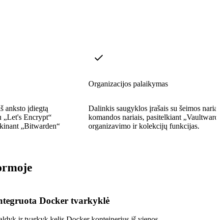
Organizacijos palaikymas
š anksto įdiegtą
Dalinkis saugyklos įrašais su šeimos nariai
su „Let's Encrypt“
komandos nariais, pasitelkiant „Vaultward
tenkinant „Bitwarden“
organizavimo ir kolekcijų funkcijas.
formoje
ntegruota Docker tvarkyklė
aldyk ir tvarkyk kelis Docker konteinerius iš vienos