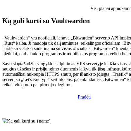
Visi planai apmokami i
Ką gali kurti su Vaultwarden
„Vaultwarden“ yra neoficiali, lengva „Bitwarden“ serverio API implem
„Rust“ kalba. Ji naudoja tik dalį atminties, reikalingos oficialiam „Bit
ir išlieka visiškai suderinama su visais oficialiais „Bitwarden“ klientai
plėtiniai, darbalaukio programos ir mobiliosios programos veikia be j
Savo slaptažodžių saugyklos talpinimas VPS serveryje leidžia visus s
saugius užrašus ir prisijungimo duomenis laikyti tik jūsų infrastruktūro
automatiškai nukreipia HTTPS srautą per iš anksto įdiegtą „Traefik“ atv
serverį su „Let's Encrypt“ sertifikatais, patenkindamas „Bitwarden“ 
reikalavimą nuo pat pirmojo diegimo.
Pradėti