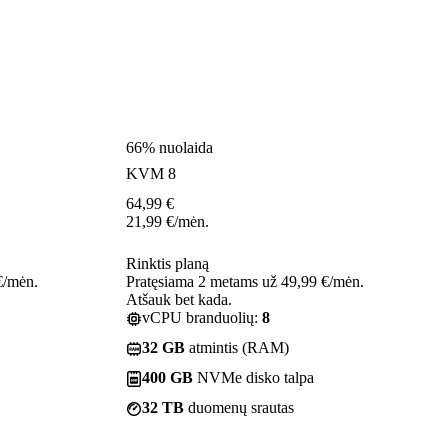
66% nuolaida
KVM 8
64,99
€
21,99
€
/mėn.
Rinktis planą
€/mėn.
Pratęsiama 2 metams už 49,99 €/mėn.
Atšauk bet kada.
vCPU branduolių:
8
32 GB
atmintis (RAM)
400 GB
NVMe disko talpa
32 TB
duomenų srautas