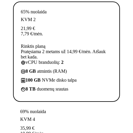
65% nuolaida
KVM 2
21,99
€
7,79
€
/mėn.
Rinktis planą
Pratęsiama 2 metams už 14,99 €/mėn. Atšauk
bet kada.
vCPU branduolių:
2
8 GB
atmintis (RAM)
100 GB
NVMe disko talpa
8 TB
duomenų srautas
69% nuolaida
KVM 4
35,99
€