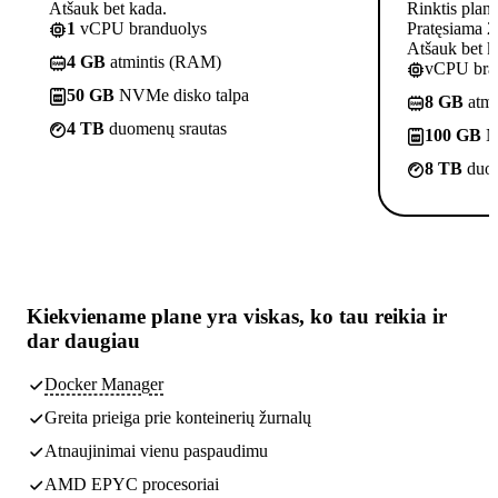
Atšauk bet kada.
Rinktis plan
1
vCPU branduolys
Pratęsiama 2
Atšauk bet k
4 GB
atmintis (RAM)
vCPU bra
50 GB
NVMe disko talpa
8 GB
atmi
4 TB
duomenų srautas
100 GB
N
8 TB
duom
Kiekviename plane yra
viskas, ko tau reikia
ir
dar daugiau
Docker Manager
Greita prieiga prie konteinerių žurnalų
Atnaujinimai vienu paspaudimu
AMD EPYC procesoriai