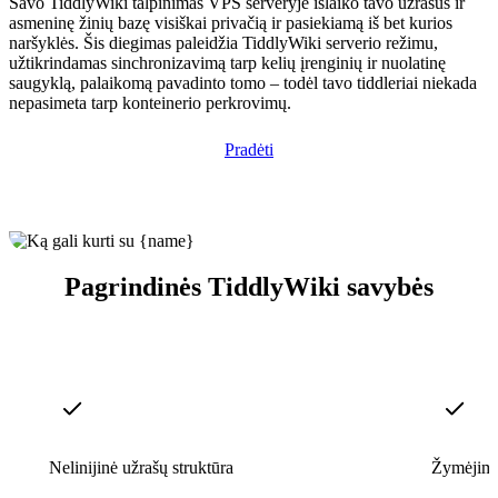
Savo TiddlyWiki talpinimas VPS serveryje išlaiko tavo užrašus ir
asmeninę žinių bazę visiškai privačią ir pasiekiamą iš bet kurios
naršyklės. Šis diegimas paleidžia TiddlyWiki serverio režimu,
užtikrindamas sinchronizavimą tarp kelių įrenginių ir nuolatinę
saugyklą, palaikomą pavadinto tomo – todėl tavo tiddleriai niekada
nepasimeta tarp konteinerio perkrovimų.
Pradėti
Pagrindinės TiddlyWiki savybės
Nelinijinė užrašų struktūra
Žymėjimas