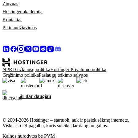
Žinynas
Hostinger akademija
Kontaktai
Piktnaudžiavimas
NPRD užklausų politika
Hostinger Privatumo politika
Grąžinimo politika
Paslaugų teikimo sąlygos
ir dar daugiau
© 2004-2026 Hostinger – startuok, auk ir pasiek sėkmę internete.
Viskas su DI pagalba, kuris suteiks dar daugiau galios.
Kainos nurodytos be PVM