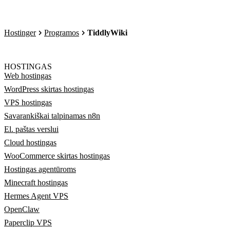
Hostinger
Programos
TiddlyWiki
HOSTINGAS
Web hostingas
WordPress skirtas hostingas
VPS hostingas
Savarankiškai talpinamas n8n
El. paštas verslui
Cloud hostingas
WooCommerce skirtas hostingas
Hostingas agentūroms
Minecraft hostingas
Hermes Agent VPS
OpenClaw
Paperclip VPS