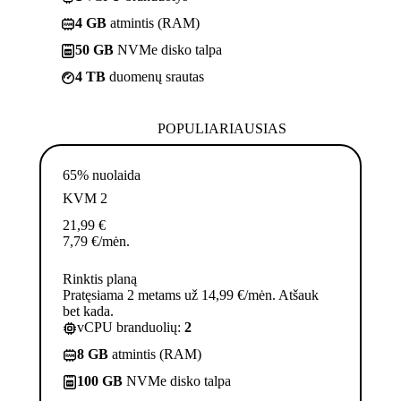
4 GB
atmintis (RAM)
50 GB
NVMe disko talpa
4 TB
duomenų srautas
POPULIARIAUSIAS
65% nuolaida
KVM 2
21,99
€
7,79
€
/mėn.
Rinktis planą
Pratęsiama 2 metams už 14,99 €/mėn. Atšauk
bet kada.
vCPU branduolių:
2
8 GB
atmintis (RAM)
100 GB
NVMe disko talpa