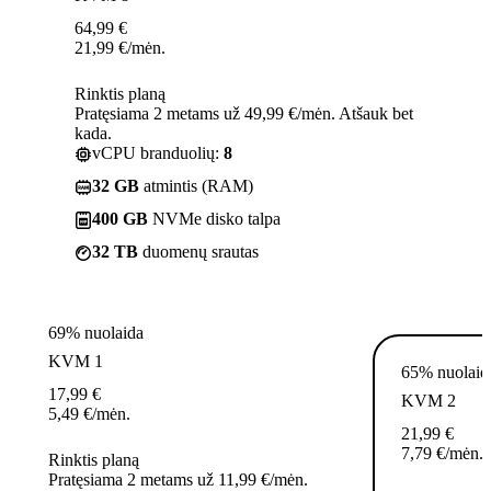
64,99
€
21,99
€
/mėn.
Rinktis planą
Pratęsiama 2 metams už 49,99 €/mėn. Atšauk bet
kada.
vCPU branduolių:
8
32 GB
atmintis (RAM)
400 GB
NVMe disko talpa
32 TB
duomenų srautas
69% nuolaida
KVM 1
65% nuolaid
17,99
€
KVM 2
5,49
€
/mėn.
21,99
€
7,79
€
/mėn.
Rinktis planą
Pratęsiama 2 metams už 11,99 €/mėn.