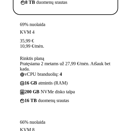
8 TB
duomenų srautas
69% nuolaida
KVM 4
35,99
€
10,99
€
/mėn.
Rinktis planą
Pratęsiama 2 metams už 27,99 €/mėn. Atšauk bet
kada.
vCPU branduolių:
4
16 GB
atmintis (RAM)
200 GB
NVMe disko talpa
16 TB
duomenų srautas
66% nuolaida
KVM 8