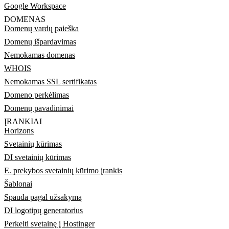
Google Workspace
DOMENAS
Domenų vardų paieška
Domenų išpardavimas
Nemokamas domenas
WHOIS
Nemokamas SSL sertifikatas
Domeno perkėlimas
Domenų pavadinimai
ĮRANKIAI
Horizons
Svetainių kūrimas
DI svetainių kūrimas
E. prekybos svetainių kūrimo įrankis
Šablonai
Spauda pagal užsakymą
DI logotipų generatorius
Perkelti svetainę į Hostinger