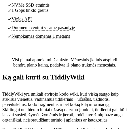
NVMe SSD atmintis
1 Gbps tinklo greitis
Viešas API
Duomenų centrai
visame pasaulyje
Nemokamas domenas 1 metams
Visi planai apmokami iš anksto. Mėnesinis įkainis atspindi
bendrą plano kainą, padalytą iš plano trukmės mėnesiais.
Ką gali kurti su TiddlyWiki
TiddlyWiki yra unikali atvirojo kodo wiki, kuri viską saugo kaip
atskirus vienetus, vadinamus tiddleriais – užrašus, užduotis,
paveikslėlius, kodo fragmentus ir bet kokią kitą informaciją.
Skirtingai nei hierarchiniai užrašų darymo įrankiai, tiddleriai gali būti
laisvai susieti, žymėti žymėmis ir įterpti, todėl tavo žinių bazė auga
organiškai, neįspraudžiant turinio į aplankus ar kategorijas.