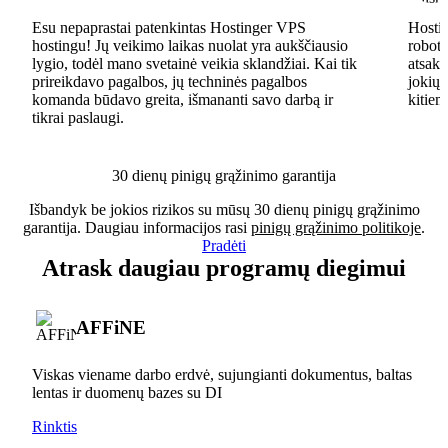
Esu nepaprastai patenkintas Hostinger VPS
Hostin
hostingu! Jų veikimo laikas nuolat yra aukščiausio
robota
lygio, todėl mano svetainė veikia sklandžiai. Kai tik
atsaky
prireikdavo pagalbos, jų techninės pagalbos
jokių 
komanda būdavo greita, išmananti savo darbą ir
kitiem
tikrai paslaugi.
30 dienų pinigų grąžinimo garantija
Išbandyk be jokios rizikos su mūsų 30 dienų pinigų grąžinimo
garantija. Daugiau informacijos rasi
pinigų grąžinimo politikoje
.
Pradėti
Atrask daugiau programų diegimui
AFFiNE
Viskas viename darbo erdvė, sujungianti dokumentus, baltas
lentas ir duomenų bazes su DI
Rinktis