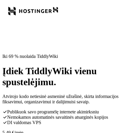
Iki 69 % nuolaida TiddlyWiki
Įdiek TiddlyWiki vienu
spustelėjimu.
Atvirojo kodo netiesinė asmeninė užrašinė, skirta informacijos
fiksavimui, organizavimui ir dalijimuisi savaip.
Publikuok savo programėlę internete akimirksniu
Nemokamos automatinės savaitinės atsarginės kopijos
DI valdomas VPS
5,49
€
/mėn.