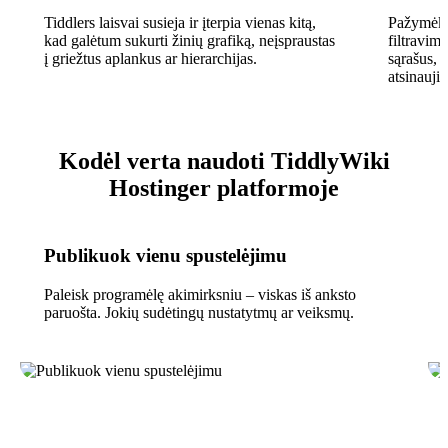
Tiddlers laisvai susieja ir įterpia vienas kitą,
Pažymėk b
kad galėtum sukurti žinių grafiką, neįspraustas
filtravim
į griežtus aplankus ar hierarchijas.
sąrašus, l
atsinaujin
Kodėl verta naudoti TiddlyWiki
Hostinger platformoje
Publikuok vienu spustelėjimu
Paleisk programėlę akimirksniu – viskas iš anksto
paruošta. Jokių sudėtingų nustatytmų ar veiksmų.