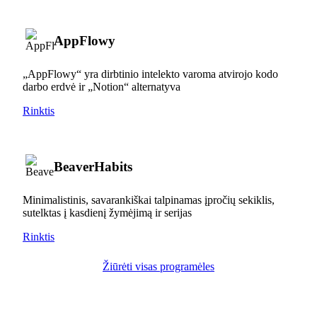
AppFlowy
„AppFlowy“ yra dirbtinio intelekto varoma atvirojo kodo
darbo erdvė ir „Notion“ alternatyva
Rinktis
BeaverHabits
Minimalistinis, savarankiškai talpinamas įpročių sekiklis,
sutelktas į kasdienį žymėjimą ir serijas
Rinktis
Žiūrėti visas programėles