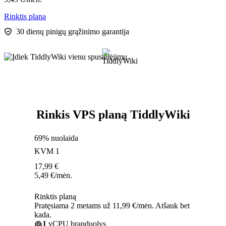
Rinktis planą
30 dienų pinigų grąžinimo garantija
Rinkis VPS planą TiddlyWiki
69% nuolaida
KVM 1
17,99
€
5,49
€
/mėn.
Rinktis planą
Pratęsiama 2 metams už 11,99 €/mėn. Atšauk bet
kada.
1
vCPU branduolys