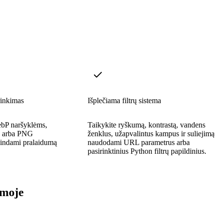
rinkimas
Išplečiama filtrų sistema
ebP naršyklėms,
Taikykite ryškumą, kontrastą, vandens
EG arba PNG
ženklus, užapvalintus kampus ir suliejimą
žindami pralaidumą
naudodami URL parametrus arba
pasirinktinius Python filtrų papildinius.
rmoje