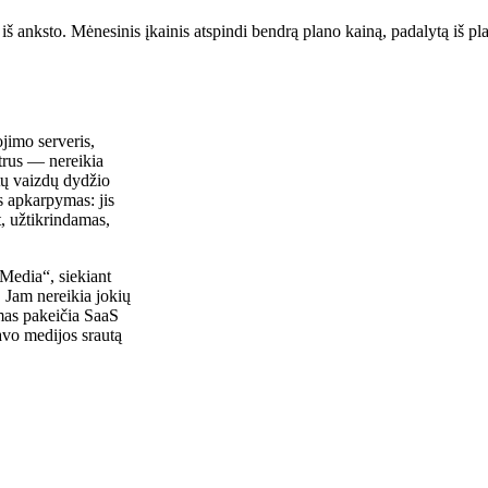
š anksto. Mėnesinis įkainis atspindi bendrą plano kainą, padalytą iš p
jimo serveris,
trus — nereikia
tų vaizdų dydžio
is apkarpymas: jis
t, užtikrindamas,
edia“, siekiant
 Jam nereikia jokių
mas pakeičia SaaS
avo medijos srautą