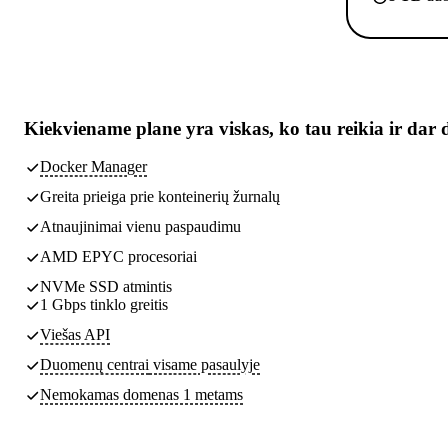
Kiekviename plane yra
viskas, ko tau reikia
ir dar 
Docker Manager
Greita prieiga prie konteinerių žurnalų
Atnaujinimai vienu paspaudimu
AMD EPYC procesoriai
NVMe SSD atmintis
1 Gbps tinklo greitis
Viešas API
Duomenų centrai
visame pasaulyje
Nemokamas domenas 1 metams