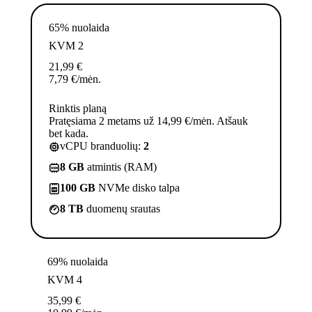
65% nuolaida
KVM 2
21,99
€
7,79
€
/mėn.
Rinktis planą
Pratęsiama 2 metams už 14,99 €/mėn. Atšauk
bet kada.
vCPU branduolių:
2
8 GB
atmintis (RAM)
100 GB
NVMe disko talpa
8 TB
duomenų srautas
69% nuolaida
KVM 4
35,99
€