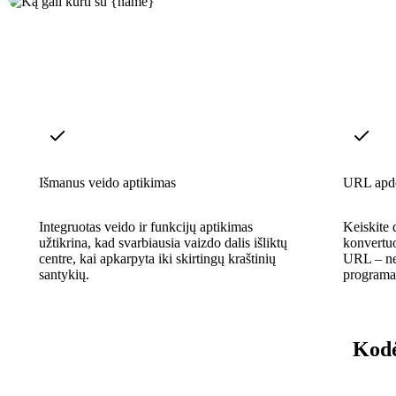
Išmanus veido aptikimas
URL apd
Integruotas veido ir funkcijų aptikimas
Keiskite d
užtikrina, kad svarbiausia vaizdo dalis išliktų
konvertu
centre, kai apkarpyta iki skirtingų kraštinių
URL – ner
santykių.
programa
Kodė