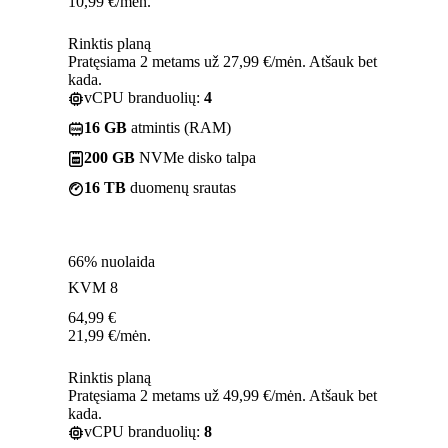
10,99
€
/mėn.
Rinktis planą
Pratęsiama 2 metams už 27,99 €/mėn. Atšauk bet
kada.
vCPU branduolių:
4
16 GB
atmintis (RAM)
200 GB
NVMe disko talpa
16 TB
duomenų srautas
66% nuolaida
KVM 8
64,99
€
21,99
€
/mėn.
Rinktis planą
Pratęsiama 2 metams už 49,99 €/mėn. Atšauk bet
kada.
vCPU branduolių:
8