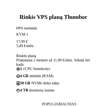
Rinkis VPS planą Thumbor
69% nuolaida
KVM 1
17,99
€
5,49
€
/mėn.
Rinktis planą
Pratęsiama 2 metams už 11,99 €/mėn. Atšauk bet
kada.
1
vCPU branduolys
4 GB
atmintis (RAM)
50 GB
NVMe disko talpa
4 TB
duomenų srautas
POPULIARIAUSIAS