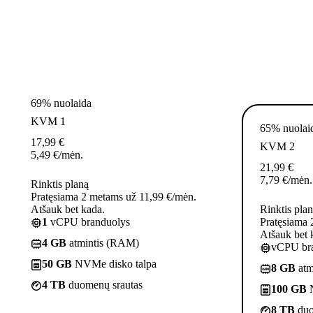
69% nuolaida
KVM 1
65% nuolai
17,99
€
KVM 2
5,49
€
/mėn.
21,99
€
7,79
€
/mėn.
Rinktis planą
Pratęsiama 2 metams už 11,99 €/mėn.
Atšauk bet kada.
Rinktis pla
1
vCPU branduolys
Pratęsiama 
Atšauk bet 
4 GB
atmintis (RAM)
vCPU bra
50 GB
NVMe disko talpa
8 GB
atm
4 TB
duomenų srautas
100 GB
N
8 TB
duo