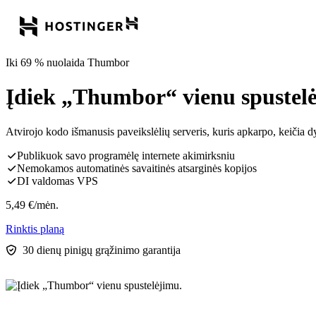
Iki 69 % nuolaida Thumbor
Įdiek „Thumbor“ vienu spustel
Atvirojo kodo išmanusis paveikslėlių serveris, kuris apkarpo, keičia d
Publikuok savo programėlę internete akimirksniu
Nemokamos automatinės savaitinės atsarginės kopijos
DI valdomas VPS
5,49
€
/mėn.
Rinktis planą
30 dienų pinigų grąžinimo garantija