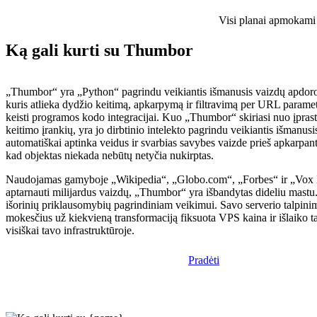
Visi planai apmokami i
Ką gali kurti su Thumbor
„Thumbor“ yra „Python“ pagrindu veikiantis išmanusis vaizdų apdoro
kuris atlieka dydžio keitimą, apkarpymą ir filtravimą per URL parame
keisti programos kodo integracijai. Kuo „Thumbor“ skiriasi nuo įpras
keitimo įrankių, yra jo dirbtinio intelekto pagrindu veikiantis išmanus
automatiškai aptinka veidus ir svarbias savybes vaizde prieš apkarpan
kad objektas niekada nebūtų netyčia nukirptas.
Naudojamas gamyboje „Wikipedia“, „Globo.com“, „Forbes“ ir „Vox M
aptarnauti milijardus vaizdų, „Thumbor“ yra išbandytas dideliu mastu.
išorinių priklausomybių pagrindiniam veikimui. Savo serverio talpini
mokesčius už kiekvieną transformaciją fiksuota VPS kaina ir išlaiko t
visiškai tavo infrastruktūroje.
Pradėti