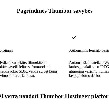
Pagrindinės Thumbor savybės
orojimas
Automatinis formato pasi
ydį, apkarpykite, filtruokite ir
Automatiškai pateikite W
okite paveikslėlius suformuodami
kurios jį palaiko, su JP
eikia jokio SDK, veikia su bet kuria
atsarginiu variantu, suma
vimo kalba ar karkasu.
be papildomo darbo.
l verta naudoti Thumbor Hostinger platfo