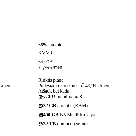
66% nuolaida
KVM 8
64,99
€
21,99
€
/mėn.
Rinktis planą
€/mėn.
Pratęsiama 2 metams už 49,99 €/mėn.
Atšauk bet kada.
vCPU branduolių:
8
32 GB
atmintis (RAM)
400 GB
NVMe disko talpa
32 TB
duomenų srautas