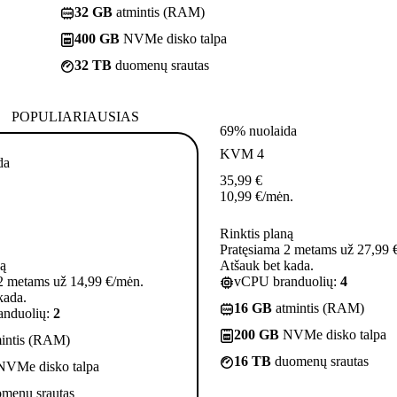
32 GB
atmintis (RAM)
400 GB
NVMe disko talpa
32 TB
duomenų srautas
POPULIARIAUSIAS
69% nuolaida
KVM 4
da
35,99
€
10,99
€
/mėn.
Rinktis planą
Pratęsiama 2 metams už 27,99 
ną
Atšauk bet kada.
2 metams už 14,99 €/mėn.
vCPU branduolių:
4
kada.
16 GB
atmintis (RAM)
nduolių:
2
200 GB
NVMe disko talpa
intis (RAM)
16 TB
duomenų srautas
VMe disko talpa
menų srautas