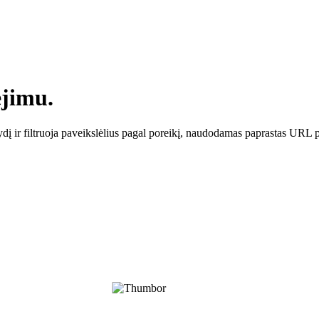
ėjimu.
ydį ir filtruoja paveikslėlius pagal poreikį, naudodamas paprastas URL p