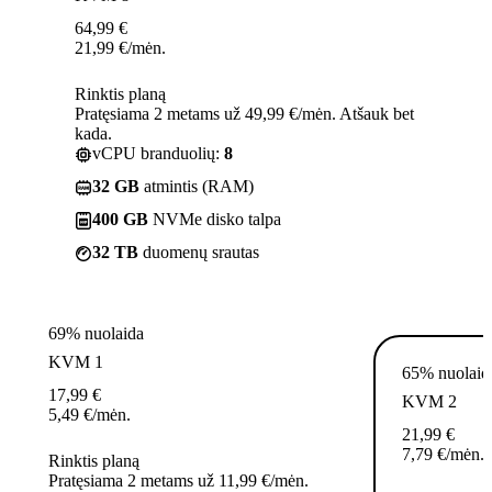
64,99
€
21,99
€
/mėn.
Rinktis planą
Pratęsiama 2 metams už 49,99 €/mėn. Atšauk bet
kada.
vCPU branduolių:
8
32 GB
atmintis (RAM)
400 GB
NVMe disko talpa
32 TB
duomenų srautas
69% nuolaida
KVM 1
65% nuolaid
17,99
€
KVM 2
5,49
€
/mėn.
21,99
€
7,79
€
/mėn.
Rinktis planą
Pratęsiama 2 metams už 11,99 €/mėn.