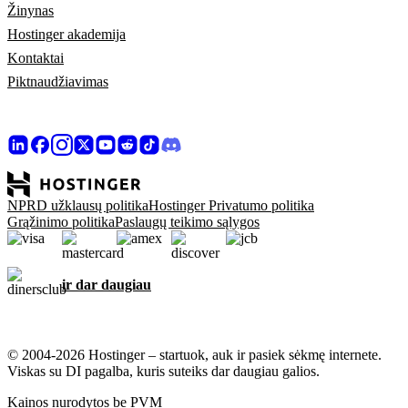
Žinynas
Hostinger akademija
Kontaktai
Piktnaudžiavimas
NPRD užklausų politika
Hostinger Privatumo politika
Grąžinimo politika
Paslaugų teikimo sąlygos
ir dar daugiau
© 2004-2026 Hostinger – startuok, auk ir pasiek sėkmę internete.
Viskas su DI pagalba, kuris suteiks dar daugiau galios.
Kainos nurodytos be PVM