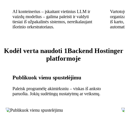
AI konteinerius – įskaitant vietinius LLM ir
Vartotojų
vaizdų modelius – galima paleisti ir valdyti
organizac
tiesiai iš užpakalinės sistemos, nereikalaujant
iš karto,
išorinio orkestratoriaus.
automatiš
Kodėl verta naudoti 1Backend Hostinger
platformoje
Publikuok vienu spustelėjimu
Paleisk programėlę akimirksniu – viskas iš anksto
paruošta. Jokių sudėtingų nustatytmų ar veiksmų.