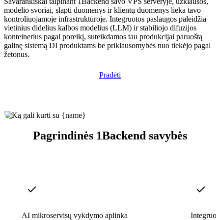
Savarankiškai talpinant 1Backend savo VPS serveryje, užklausos,
modelio svoriai, slapti duomenys ir klientų duomenys lieka tavo
kontroliuojamoje infrastruktūroje. Integruotos paslaugos paleidžia
vietinius didelius kalbos modelius (LLM) ir stabiliojo difuzijos
konteinerius pagal poreikį, suteikdamos tau produkcijai paruoštą
galinę sistemą DI produktams be priklausomybės nuo tiekėjo pagal
žetonus.
Pradėti
Pagrindinės 1Backend savybės
AI mikroservisų vykdymo aplinka
Integruot