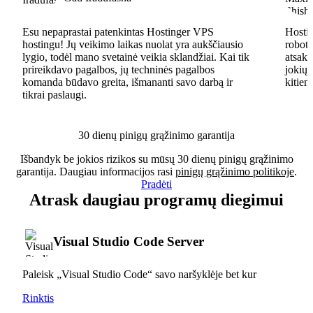
Esu nepaprastai patenkintas Hostinger VPS
Hostin
hostingu! Jų veikimo laikas nuolat yra aukščiausio
robota
lygio, todėl mano svetainė veikia sklandžiai. Kai tik
atsaky
prireikdavo pagalbos, jų techninės pagalbos
jokių 
komanda būdavo greita, išmananti savo darbą ir
kitiem
tikrai paslaugi.
30 dienų pinigų grąžinimo garantija
Išbandyk be jokios rizikos su mūsų 30 dienų pinigų grąžinimo
garantija. Daugiau informacijos rasi
pinigų grąžinimo politikoje
.
Pradėti
Atrask daugiau programų diegimui
Visual Studio Code Server
Paleisk „Visual Studio Code“ savo naršyklėje bet kur
Rinktis