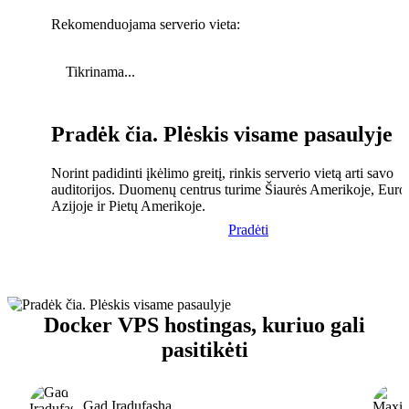
Rekomenduojama serverio vieta:
Tikrinama...
Pradėk čia. Plėskis visame pasaulyje
Norint padidinti įkėlimo greitį, rinkis serverio vietą arti savo
auditorijos. Duomenų centrus turime Šiaurės Amerikoje, Euro
Azijoje ir Pietų Amerikoje.
Pradėti
Docker VPS hostingas, kuriuo gali
pasitikėti
Gad Iradufasha