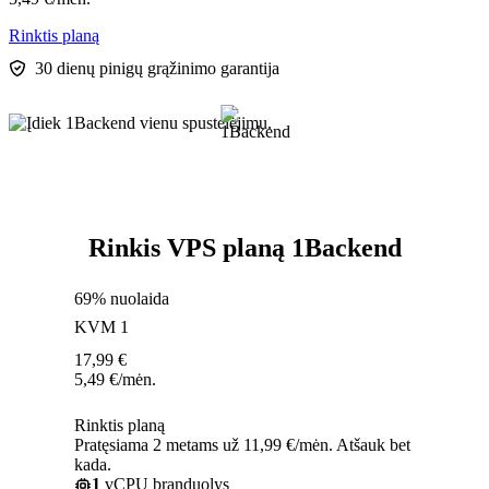
Rinktis planą
30 dienų pinigų grąžinimo garantija
Rinkis VPS planą 1Backend
69% nuolaida
KVM 1
17,99
€
5,49
€
/mėn.
Rinktis planą
Pratęsiama 2 metams už 11,99 €/mėn. Atšauk bet
kada.
1
vCPU branduolys