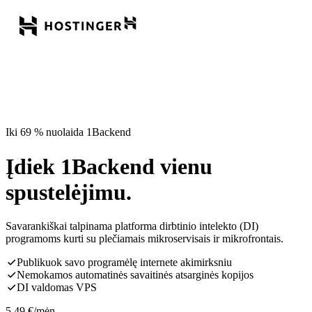
Iki 69 % nuolaida 1Backend
Įdiek 1Backend vienu
spustelėjimu.
Savarankiškai talpinama platforma dirbtinio intelekto (DI)
programoms kurti su plečiamais mikroservisais ir mikrofrontais.
Publikuok savo programėlę internete akimirksniu
Nemokamos automatinės savaitinės atsarginės kopijos
DI valdomas VPS
5,49
€
/mėn.