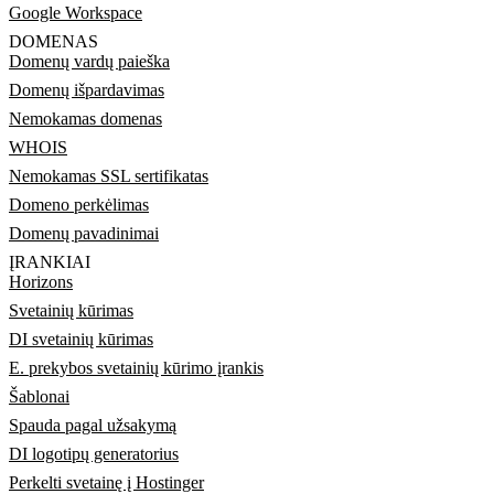
Google Workspace
DOMENAS
Domenų vardų paieška
Domenų išpardavimas
Nemokamas domenas
WHOIS
Nemokamas SSL sertifikatas
Domeno perkėlimas
Domenų pavadinimai
ĮRANKIAI
Horizons
Svetainių kūrimas
DI svetainių kūrimas
E. prekybos svetainių kūrimo įrankis
Šablonai
Spauda pagal užsakymą
DI logotipų generatorius
Perkelti svetainę į Hostinger