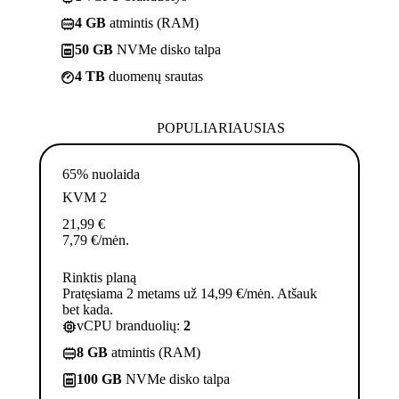
4 GB
atmintis (RAM)
50 GB
NVMe disko talpa
4 TB
duomenų srautas
POPULIARIAUSIAS
65% nuolaida
KVM 2
21,99
€
7,79
€
/mėn.
Rinktis planą
Pratęsiama 2 metams už 14,99 €/mėn. Atšauk
bet kada.
vCPU branduolių:
2
8 GB
atmintis (RAM)
100 GB
NVMe disko talpa