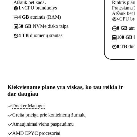
Atšauk bet kada.
Rinktis plan
1
vCPU branduolys
Pratęsiama 2
Atšauk bet k
4 GB
atmintis (RAM)
vCPU bra
50 GB
NVMe disko talpa
8 GB
atmi
4 TB
duomenų srautas
100 GB
N
8 TB
duom
Kiekviename plane yra
viskas, ko tau reikia
ir
dar daugiau
Docker Manager
Greita prieiga prie konteinerių žurnalų
Atnaujinimai vienu paspaudimu
AMD EPYC procesoriai