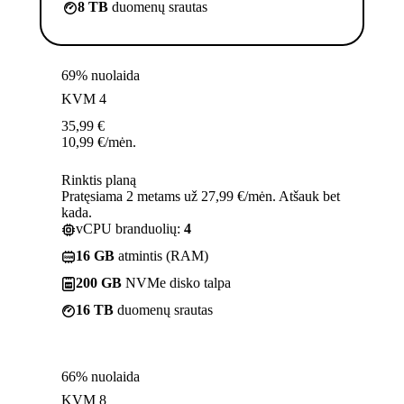
8 TB
duomenų srautas
69% nuolaida
KVM 4
35,99
€
10,99
€
/mėn.
Rinktis planą
Pratęsiama 2 metams už 27,99 €/mėn. Atšauk bet
kada.
vCPU branduolių:
4
16 GB
atmintis (RAM)
200 GB
NVMe disko talpa
16 TB
duomenų srautas
66% nuolaida
KVM 8