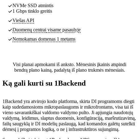
NVMe SSD atmintis
1 Gbps tinklo greitis
Viešas API
Duomenų centrai
visame pasaulyje
Nemokamas domenas 1 metams
Visi planai apmokami iš anksto. Mėnesinis įkainis atspindi
bendrą plano kainą, padalytą iš plano trukmės mėnesiais.
Ką gali kurti su 1Backend
1Backend yra atvirojo kodo platforma, skirta DI programoms diegti
kaip sudedamosioms mikropaslaugoms ir mikrofrontams, visa tai iš
vieno savarankiškai valdomo valdymo pulto. Ji apjungia naudotojų
valdymą, leidimus, slaptus duomenis, konfigūraciją, maršrutizavimą,
failų saugyklą ir DI modelių paslaugą, kad komandos galėtų sutelkti
dėmesį į programos logiką, o ne į infrastruktūros sujungimą.