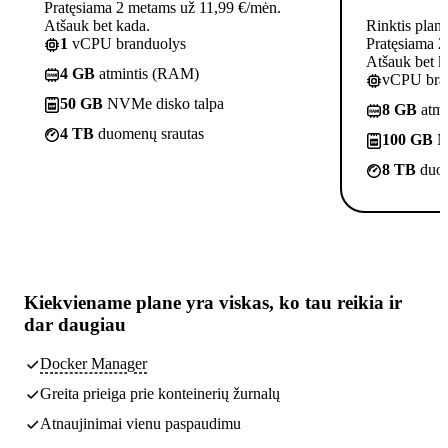
Pratęsiama 2 metams už 11,99 €/mėn.
Atšauk bet kada.
Rinktis plan
1
vCPU branduolys
Pratęsiama 2
Atšauk bet k
4 GB
atmintis (RAM)
vCPU bra
50 GB
NVMe disko talpa
8 GB
atmi
4 TB
duomenų srautas
100 GB
N
8 TB
duom
Kiekviename plane yra
viskas, ko tau reikia
ir
dar daugiau
Docker Manager
Greita prieiga prie konteinerių žurnalų
Atnaujinimai vienu paspaudimu