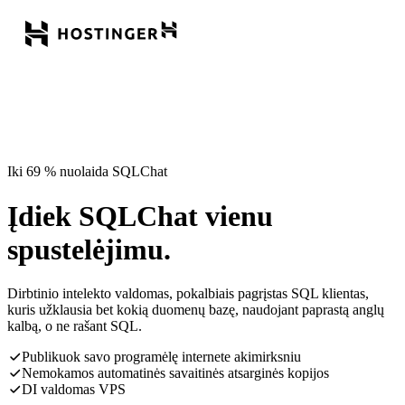
Iki 69 % nuolaida SQLChat
Įdiek SQLChat vienu
spustelėjimu.
Dirbtinio intelekto valdomas, pokalbiais pagrįstas SQL klientas,
kuris užklausia bet kokią duomenų bazę, naudojant paprastą anglų
kalbą, o ne rašant SQL.
Publikuok savo programėlę internete akimirksniu
Nemokamos automatinės savaitinės atsarginės kopijos
DI valdomas VPS