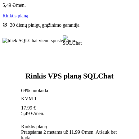
5,49
€
/mėn.
Rinktis planą
30 dienų pinigų grąžinimo garantija
Rinkis VPS planą SQLChat
69% nuolaida
KVM 1
17,99
€
5,49
€
/mėn.
Rinktis planą
Pratęsiama 2 metams už 11,99 €/mėn. Atšauk bet
kada.