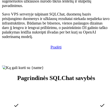
sugeneruotos užklausos nurodo tikrus lentelių ir stulpelių
pavadinimus.
Savo VPS serveryje talpinant SQLChat, duomenų bazės
prisijungimo duomenys ir užklausų rezultatai niekada nepalieka tavo
infrastruktūros. Būdamas be būsenos, vienos paslaugos dizainas
daro jį lengvu ir lengvai prižiūrimu, o pasirinktinio DI galinio taško
palaikymas leidžia nukreipti išvadas per bet kurį su OpenAI
suderinamą modelį.
Pradėti
Pagrindinės SQLChat savybės