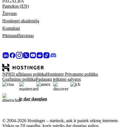
PAGALBA
Pamokos (EN)
Žinynas
Hostinger akademija
Kontaktai
Piktnaudžiavimas
NPRD užklausų politika
Hostinger Privatumo politika
Grąžinimo politika
Paslaugų teikimo sąlygos
ir dar daugiau
© 2004-2026 Hostinger – startuok, auk ir pasiek sėkmę internete.
Viskas su DI pagalba, kuris suteiks dar daugiau galios.