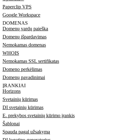
Paperclip VPS
Google Workspace
DOMENAS
Domenų vardų paieška
Domenų išpardavimas
Nemokamas domenas
WHOIS
Nemokamas SSL sertifikatas
Domeno perkėlimas
Domenų pavadinimai
ĮRANKIAI
Horizons
Svetainių kūrimas
DI svetainių kūrimas
E. prekybos svetainių kūrimo įrankis
Šablonai
Spauda pagal užsakymą
DI logotipų generatorius