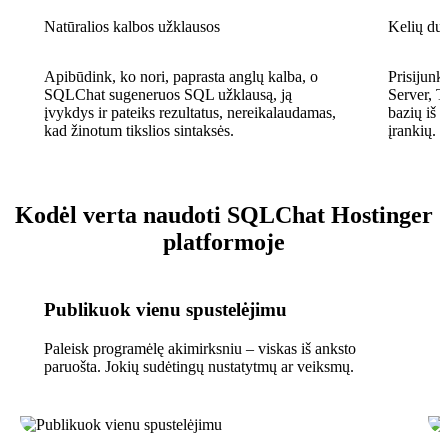
Natūralios kalbos užklausos
Kelių du
Apibūdink, ko nori, paprasta anglų kalba, o
Prisijun
SQLChat sugeneruos SQL užklausą, ją
Server, 
įvykdys ir pateiks rezultatus, nereikalaudamas,
bazių iš 
kad žinotum tikslios sintaksės.
įrankių.
Kodėl verta naudoti SQLChat Hostinger
platformoje
Publikuok vienu spustelėjimu
Paleisk programėlę akimirksniu – viskas iš anksto
paruošta. Jokių sudėtingų nustatytmų ar veiksmų.