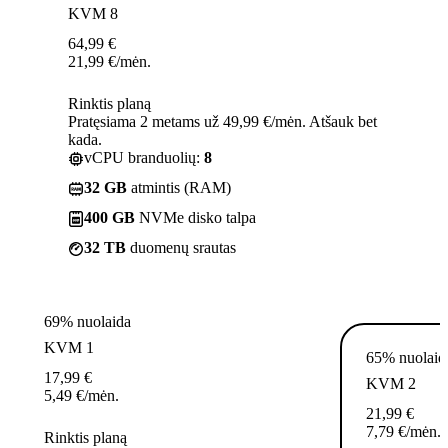
KVM 8
64,99
€
21,99
€
/mėn.
Rinktis planą
Pratęsiama 2 metams už 49,99 €/mėn. Atšauk bet
kada.
vCPU branduolių:
8
32 GB
atmintis (RAM)
400 GB
NVMe disko talpa
32 TB
duomenų srautas
69% nuolaida
KVM 1
65% nuolaid
17,99
€
KVM 2
5,49
€
/mėn.
21,99
€
7,79
€
/mėn.
Rinktis planą