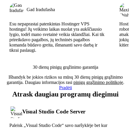
Gad Iradufasha
Esu nepaprastai patenkintas Hostinger VPS
Hostin
hostingu! Jų veikimo laikas nuolat yra aukščiausio
robota
lygio, todėl mano svetainė veikia sklandžiai. Kai tik
atsaky
prireikdavo pagalbos, jų techninės pagalbos
jokių 
komanda būdavo greita, išmananti savo darbą ir
kitiem
tikrai paslaugi.
30 dienų pinigų grąžinimo garantija
Išbandyk be jokios rizikos su mūsų 30 dienų pinigų grąžinimo
garantija. Daugiau informacijos rasi
pinigų grąžinimo politikoje
.
Pradėti
Atrask daugiau programų diegimui
Visual Studio Code Server
Paleisk „Visual Studio Code“ savo naršyklėje bet kur