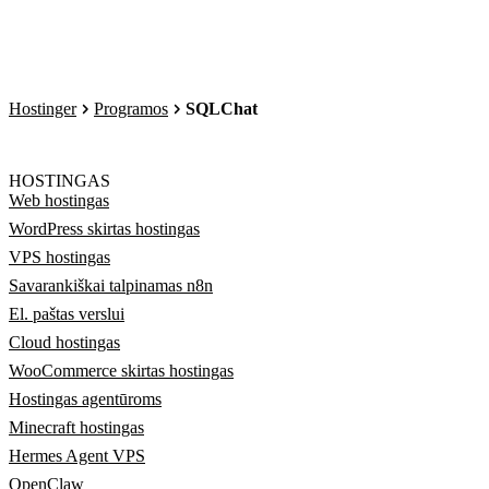
Hostinger
Programos
SQLChat
HOSTINGAS
Web hostingas
WordPress skirtas hostingas
VPS hostingas
Savarankiškai talpinamas n8n
El. paštas verslui
Cloud hostingas
WooCommerce skirtas hostingas
Hostingas agentūroms
Minecraft hostingas
Hermes Agent VPS
OpenClaw