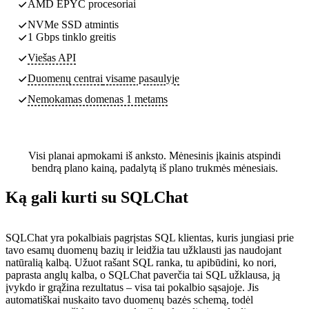
AMD EPYC procesoriai
NVMe SSD atmintis
1 Gbps tinklo greitis
Viešas API
Duomenų centrai
visame pasaulyje
Nemokamas domenas 1 metams
Visi planai apmokami iš anksto. Mėnesinis įkainis atspindi
bendrą plano kainą, padalytą iš plano trukmės mėnesiais.
Ką gali kurti su SQLChat
SQLChat yra pokalbiais pagrįstas SQL klientas, kuris jungiasi prie
tavo esamų duomenų bazių ir leidžia tau užklausti jas naudojant
natūralią kalbą. Užuot rašant SQL ranka, tu apibūdini, ko nori,
paprasta anglų kalba, o SQLChat paverčia tai SQL užklausa, ją
įvykdo ir grąžina rezultatus – visa tai pokalbio sąsajoje. Jis
automatiškai nuskaito tavo duomenų bazės schemą, todėl