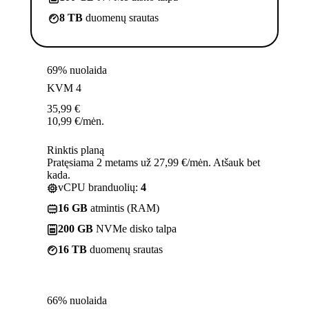
8 TB
duomenų srautas
69% nuolaida
KVM 4
35,99
€
10,99
€
/mėn.
Rinktis planą
Pratęsiama 2 metams už 27,99 €/mėn. Atšauk bet
kada.
vCPU branduolių:
4
16 GB
atmintis (RAM)
200 GB
NVMe disko talpa
16 TB
duomenų srautas
66% nuolaida