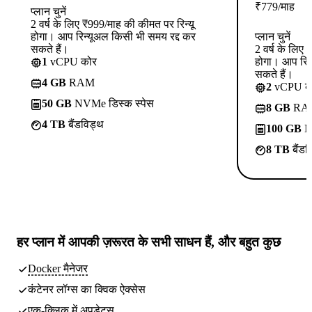
₹
779
/माह
प्लान चुनें
2 वर्ष के लिए ₹999/माह की कीमत पर रिन्यू
होगा। आप रिन्यूअल किसी भी समय रद्द कर
प्लान चुनें
सकते हैं।
2 वर्ष के लिए
1
vCPU कोर
होगा। आप रिन
सकते हैं।
4 GB
RAM
2
vCPU क
50 GB
NVMe डिस्क स्पेस
8 GB
RA
4 TB
बैंडविड्थ
100 GB
NV
8 TB
बैंडव
हर प्लान में
आपकी ज़रूरत के सभी साधन
हैं, और बहुत कुछ
Docker मैनेजर
कंटेनर लॉग्स का क्विक ऐक्सेस
एक-क्लिक में अपडेट्स