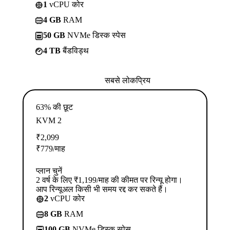
1
vCPU कोर
4 GB
RAM
50 GB
NVMe डिस्क स्पेस
4 TB
बैंडविड्थ
सबसे लोकप्रिय
63% की छूट
KVM 2
₹
2,099
₹
779
/माह
प्लान चुनें
2 वर्ष के लिए ₹1,199/माह की कीमत पर रिन्यू होगा।
आप रिन्यूअल किसी भी समय रद्द कर सकते हैं।
2
vCPU कोर
8 GB
RAM
100 GB
NVMe डिस्क स्पेस