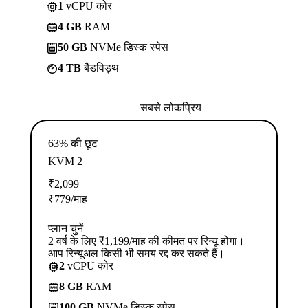
1
vCPU कोर
4 GB
RAM
50 GB
NVMe डिस्क स्पेस
4 TB
बैंडविड्थ
सबसे लोकप्रिय
63% की छूट
KVM 2
₹
2,099
₹
779
/माह
प्लान चुनें
2 वर्ष के लिए ₹1,199/माह की कीमत पर रिन्यू होगा।
आप रिन्यूअल किसी भी समय रद्द कर सकते हैं।
2
vCPU कोर
8 GB
RAM
100 GB
NVMe डिस्क स्पेस