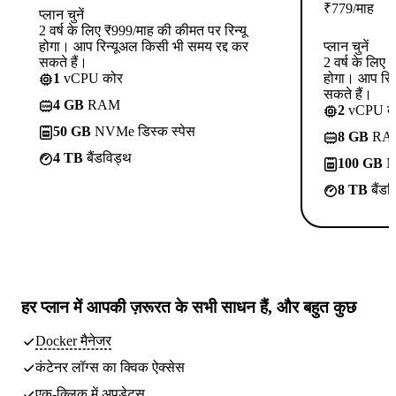
₹
779
/माह
प्लान चुनें
2 वर्ष के लिए ₹999/माह की कीमत पर रिन्यू
होगा। आप रिन्यूअल किसी भी समय रद्द कर
प्लान चुनें
सकते हैं।
2 वर्ष के लिए
1
vCPU कोर
होगा। आप रिन
सकते हैं।
4 GB
RAM
2
vCPU क
50 GB
NVMe डिस्क स्पेस
8 GB
RA
4 TB
बैंडविड्थ
100 GB
NV
8 TB
बैंडव
हर प्लान में
आपकी ज़रूरत के सभी साधन
हैं, और बहुत कुछ
Docker मैनेजर
कंटेनर लॉग्स का क्विक ऐक्सेस
एक-क्लिक में अपडेट्स