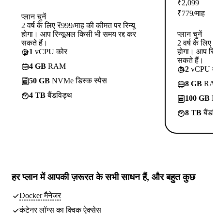
₹
2,099
₹
779
/माह
प्लान चुनें
2 वर्ष के लिए ₹999/माह की कीमत पर रिन्यू
होगा। आप रिन्यूअल किसी भी समय रद्द कर
प्लान चुनें
सकते हैं।
2 वर्ष के लिए
1
vCPU कोर
होगा। आप रिन
सकते हैं।
4 GB
RAM
2
vCPU क
50 GB
NVMe डिस्क स्पेस
8 GB
RA
4 TB
बैंडविड्थ
100 GB
NV
8 TB
बैंडव
हर प्लान में
आपकी ज़रूरत के सभी साधन
हैं, और बहुत कुछ
Docker मैनेजर
कंटेनर लॉग्स का क्विक ऐक्सेस