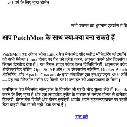
1 वर्ष के लिए मुफ्त डोमेन
सभी प्लान्स का भुगतान एडवांस में 
आप PatchMon के साथ क्या-क्या बना सकते हैं
PatchMon एक ओपन-सोर्स Linux पैच मैनेजमेंट और फ्लीट मॉनिटरिंग प्लेटफॉर्म
को सभी मैनेज्ड Linux होस्ट पर पैच को ट्रैक करने, अप्रूव करने और डिप्लॉय
सिंगल डैशबोर्ड देता है। यह रियल-टाइम पैकेज हेल्थ विजिबिलिटी, अप्रूवल वर्कफ
ऑर्केस्ट्रेटेड पैचिंग, OpenSCAP और CIS कंप्लायंस स्कैनिंग, Docker Bench
ऑडिटिंग, और Apache Guacamole द्वारा संचालित एक इन-ब्राउज़र SSH टर्मि
— यह सब मैनेजमेंट मशीन पर किसी SSH क्लाइंट की आवश्यकता के बिना।
कमर्शियल पैच मैनेजमेंट सॉल्यूशंस के विपरीत जो प्रति-नोड शुल्क लेते हैं, Patc
करने के लिए मुफ्त है और एक लाइटवेट एजेंट के माध्यम से मैनेज्ड होस्ट से कनेक्
हिस्ट्री, कंप्लायंस रिपोर्ट और होस्ट इन्वेंट्री आपके अपने इंफ्रास्ट्रक्चर पर रहत
डेटा बाहरी सेवाओं को नहीं भेजा जाता है।
शुरू करें