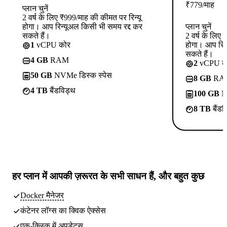
₹
779
/माह
प्लान चुनें
2 वर्ष के लिए ₹999/माह की कीमत पर रिन्यू
होगा। आप रिन्यूअल किसी भी समय रद्द कर
प्लान चुनें
सकते हैं।
2 वर्ष के लिए
1
vCPU कोर
होगा। आप रिन
सकते हैं।
4 GB
RAM
2
vCPU क
50 GB
NVMe डिस्क स्पेस
8 GB
RA
4 TB
बैंडविड्थ
100 GB
NV
8 TB
बैंडव
हर प्लान में
आपकी ज़रूरत के सभी साधन
हैं, और बहुत कुछ
Docker मैनेजर
कंटेनर लॉग्स का क्विक ऐक्सेस
एक-क्लिक में अपडेट्स