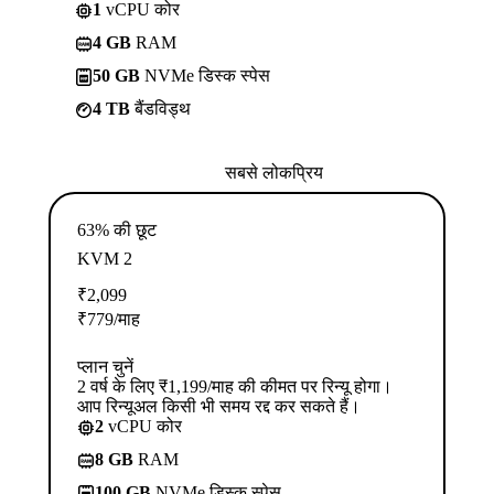
1
vCPU कोर
4 GB
RAM
50 GB
NVMe डिस्क स्पेस
4 TB
बैंडविड्थ
सबसे लोकप्रिय
63% की छूट
KVM 2
₹
2,099
₹
779
/माह
प्लान चुनें
2 वर्ष के लिए ₹1,199/माह की कीमत पर रिन्यू होगा।
आप रिन्यूअल किसी भी समय रद्द कर सकते हैं।
2
vCPU कोर
8 GB
RAM
100 GB
NVMe डिस्क स्पेस