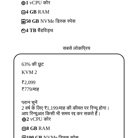
1
vCPU कोर
4 GB
RAM
50 GB
NVMe डिस्क स्पेस
4 TB
बैंडविड्थ
सबसे लोकप्रिय
63% की छूट
KVM 2
₹
2,099
₹
779
/माह
प्लान चुनें
2 वर्ष के लिए ₹1,199/माह की कीमत पर रिन्यू होगा।
आप रिन्यूअल किसी भी समय रद्द कर सकते हैं।
2
vCPU कोर
8 GB
RAM
100 GB
NVMe डिस्क स्पेस