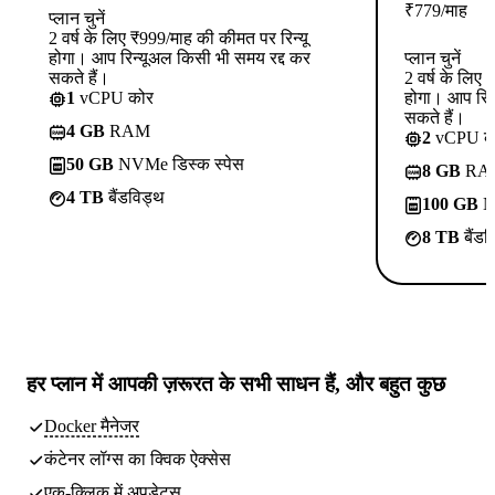
₹
779
/माह
प्लान चुनें
2 वर्ष के लिए ₹999/माह की कीमत पर रिन्यू
होगा। आप रिन्यूअल किसी भी समय रद्द कर
प्लान चुनें
सकते हैं।
2 वर्ष के लिए
1
vCPU कोर
होगा। आप रिन
सकते हैं।
4 GB
RAM
2
vCPU क
50 GB
NVMe डिस्क स्पेस
8 GB
RA
4 TB
बैंडविड्थ
100 GB
NV
8 TB
बैंडव
हर प्लान में
आपकी ज़रूरत के सभी साधन
हैं, और बहुत कुछ
Docker मैनेजर
कंटेनर लॉग्स का क्विक ऐक्सेस
एक-क्लिक में अपडेट्स