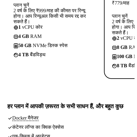
₹
779
/माह
प्लान चुनें
2 वर्ष के लिए ₹999/माह की कीमत पर रिन्यू
होगा। आप रिन्यूअल किसी भी समय रद्द कर
प्लान चुनें
सकते हैं।
2 वर्ष के लिए
1
vCPU कोर
होगा। आप रिन
सकते हैं।
4 GB
RAM
2
vCPU क
50 GB
NVMe डिस्क स्पेस
8 GB
RA
4 TB
बैंडविड्थ
100 GB
NV
8 TB
बैंडव
हर प्लान में
आपकी ज़रूरत के सभी साधन
हैं, और बहुत कुछ
Docker मैनेजर
कंटेनर लॉग्स का क्विक ऐक्सेस
एक-क्लिक में अपडेट्स