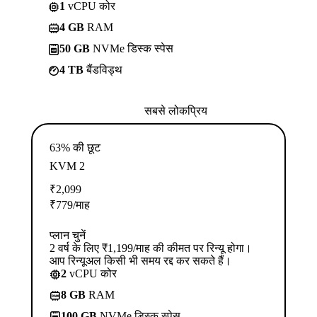
1
vCPU कोर
4 GB
RAM
50 GB
NVMe डिस्क स्पेस
4 TB
बैंडविड्थ
सबसे लोकप्रिय
63% की छूट
KVM 2
₹
2,099
₹
779
/माह
प्लान चुनें
2 वर्ष के लिए ₹1,199/माह की कीमत पर रिन्यू होगा।
आप रिन्यूअल किसी भी समय रद्द कर सकते हैं।
2
vCPU कोर
8 GB
RAM
100 GB
NVMe डिस्क स्पेस