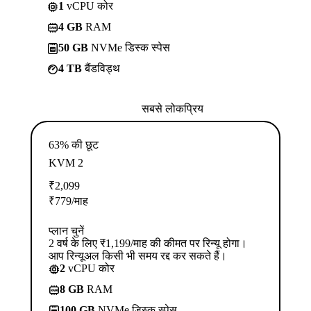
1
vCPU कोर
4 GB
RAM
50 GB
NVMe डिस्क स्पेस
4 TB
बैंडविड्थ
सबसे लोकप्रिय
63% की छूट
KVM 2
₹
2,099
₹
779
/माह
प्लान चुनें
2 वर्ष के लिए ₹1,199/माह की कीमत पर रिन्यू होगा।
आप रिन्यूअल किसी भी समय रद्द कर सकते हैं।
2
vCPU कोर
8 GB
RAM
100 GB
NVMe डिस्क स्पेस