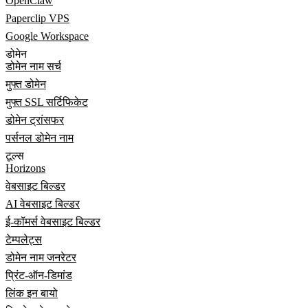
OpenClaw
Paperclip VPS
Google Workspace
डोमेन
डोमेन नाम सर्च
मुफ्त डोमेन
मुफ्त SSL सर्टिफिकेट
डोमेन ट्रांसफर
पर्सनल डोमेन नाम
टूल्स
Horizons
वेबसाइट बिल्डर
AI वेबसाइट बिल्डर
ई-कॉमर्स वेबसाइट बिल्डर
टेम्पलेट्स
डोमेन नाम जनरेटर
प्रिंट-ऑन-डिमांड
लिंक इन बायो