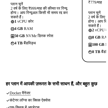
₹
779
/माह
प्लान चुनें
2 वर्ष के लिए ₹999/माह की कीमत पर रिन्यू
होगा। आप रिन्यूअल किसी भी समय रद्द कर
प्लान चुनें
सकते हैं।
2 वर्ष के लिए
1
vCPU कोर
होगा। आप रिन
सकते हैं।
4 GB
RAM
2
vCPU क
50 GB
NVMe डिस्क स्पेस
8 GB
RA
4 TB
बैंडविड्थ
100 GB
NV
8 TB
बैंडव
हर प्लान में
आपकी ज़रूरत के सभी साधन
हैं, और बहुत कुछ
Docker मैनेजर
कंटेनर लॉग्स का क्विक ऐक्सेस
एक-क्लिक में अपडेट्स