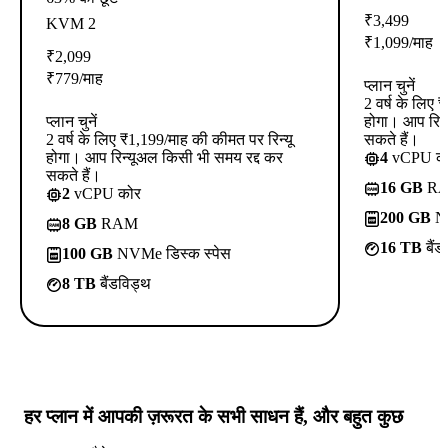
₹
3,499
KVM 2
₹
1,099
/माह
₹
2,099
₹
779
/माह
प्लान चुनें
2 वर्ष के लिए 
प्लान चुनें
होगा। आप रिन्
2 वर्ष के लिए ₹1,199/माह की कीमत पर रिन्यू
सकते हैं।
होगा। आप रिन्यूअल किसी भी समय रद्द कर
4
vCPU क
सकते हैं।
16 GB
R
2
vCPU कोर
200 GB
NV
8 GB
RAM
16 TB
बैंड
100 GB
NVMe डिस्क स्पेस
8 TB
बैंडविड्थ
हर प्लान में
आपकी ज़रूरत के सभी साधन
हैं, और बहुत कुछ