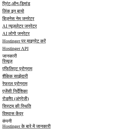
प्रिंट-ऑन-डिमांड
लिंक इन बायो
बिज़नेस नेम जनरेटर
AI न्यूज़लेटर जनरेटर
AI लोगो जनरेटर
Hostinger पर माइग्रेट करें
Hostinger API
जानकारी
रिव्यूज़
एफिलिएट प्रोग्राम
शैक्षिक साझेदारी
रेफरल प्रोग्राम
एजेंसी निर्देशिका
रोडमैप (अंग्रेजी)
सिस्टम की स्थिति
विश्वास केंद्र
कंपनी
Hostinger के बारे में जानकारी