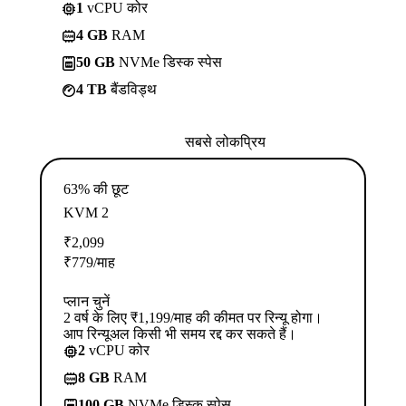
1
vCPU कोर
4 GB
RAM
50 GB
NVMe डिस्क स्पेस
4 TB
बैंडविड्थ
सबसे लोकप्रिय
63% की छूट
KVM 2
₹
2,099
₹
779
/माह
प्लान चुनें
2 वर्ष के लिए ₹1,199/माह की कीमत पर रिन्यू होगा।
आप रिन्यूअल किसी भी समय रद्द कर सकते हैं।
2
vCPU कोर
8 GB
RAM
100 GB
NVMe डिस्क स्पेस