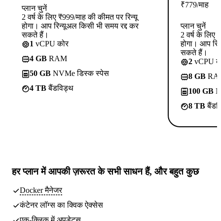
₹
779
/माह
प्लान चुनें
2 वर्ष के लिए ₹999/माह की कीमत पर रिन्यू
होगा। आप रिन्यूअल किसी भी समय रद्द कर
प्लान चुनें
सकते हैं।
2 वर्ष के लिए
1
vCPU कोर
होगा। आप रिन
सकते हैं।
4 GB
RAM
2
vCPU क
50 GB
NVMe डिस्क स्पेस
8 GB
RA
4 TB
बैंडविड्थ
100 GB
NV
8 TB
बैंडव
हर प्लान में
आपकी ज़रूरत के सभी साधन
हैं, और बहुत कुछ
Docker मैनेजर
कंटेनर लॉग्स का क्विक ऐक्सेस
एक-क्लिक में अपडेट्स