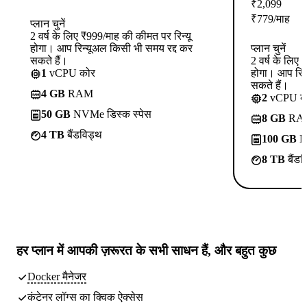
₹
2,099
₹
779
/माह
प्लान चुनें
2 वर्ष के लिए ₹999/माह की कीमत पर रिन्यू
होगा। आप रिन्यूअल किसी भी समय रद्द कर
प्लान चुनें
सकते हैं।
2 वर्ष के लिए
1
vCPU कोर
होगा। आप रिन
सकते हैं।
4 GB
RAM
2
vCPU क
50 GB
NVMe डिस्क स्पेस
8 GB
RA
4 TB
बैंडविड्थ
100 GB
NV
8 TB
बैंडव
हर प्लान में
आपकी ज़रूरत के सभी साधन
हैं, और बहुत कुछ
Docker मैनेजर
कंटेनर लॉग्स का क्विक ऐक्सेस