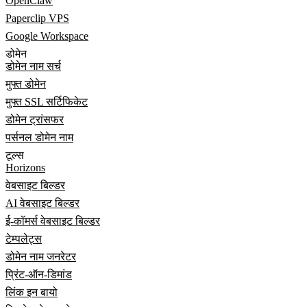
OpenClaw
Paperclip VPS
Google Workspace
डोमेन
डोमेन नाम सर्च
मुफ्त डोमेन
मुफ्त SSL सर्टिफिकेट
डोमेन ट्रांसफर
पर्सनल डोमेन नाम
टूल्स
Horizons
वेबसाइट बिल्डर
AI वेबसाइट बिल्डर
ई-कॉमर्स वेबसाइट बिल्डर
टेम्पलेट्स
डोमेन नाम जनरेटर
प्रिंट-ऑन-डिमांड
लिंक इन बायो