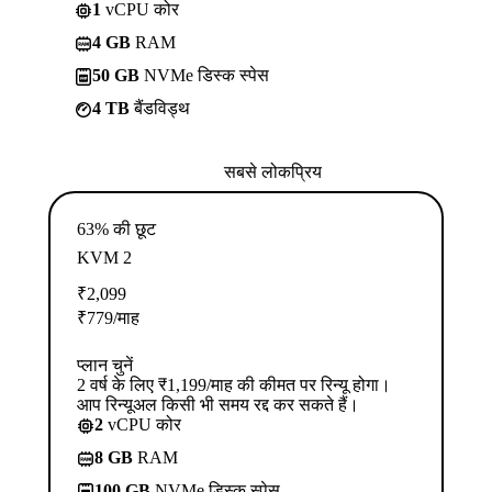
1
vCPU कोर
4 GB
RAM
50 GB
NVMe डिस्क स्पेस
4 TB
बैंडविड्थ
सबसे लोकप्रिय
63% की छूट
KVM 2
₹
2,099
₹
779
/माह
प्लान चुनें
2 वर्ष के लिए ₹1,199/माह की कीमत पर रिन्यू होगा।
आप रिन्यूअल किसी भी समय रद्द कर सकते हैं।
2
vCPU कोर
8 GB
RAM
100 GB
NVMe डिस्क स्पेस