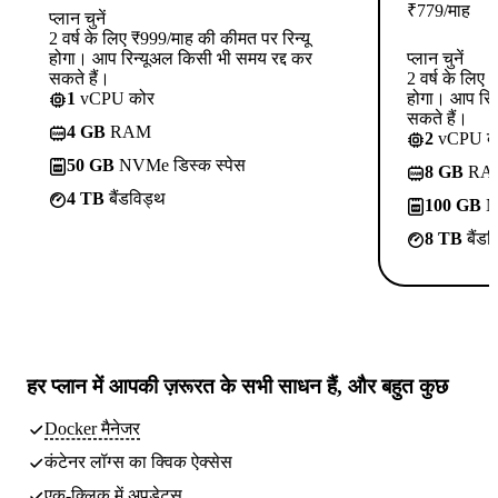
₹
779
/माह
प्लान चुनें
2 वर्ष के लिए ₹999/माह की कीमत पर रिन्यू
होगा। आप रिन्यूअल किसी भी समय रद्द कर
प्लान चुनें
सकते हैं।
2 वर्ष के लिए
1
vCPU कोर
होगा। आप रिन
सकते हैं।
4 GB
RAM
2
vCPU क
50 GB
NVMe डिस्क स्पेस
8 GB
RA
4 TB
बैंडविड्थ
100 GB
NV
8 TB
बैंडव
हर प्लान में
आपकी ज़रूरत के सभी साधन
हैं, और बहुत कुछ
Docker मैनेजर
कंटेनर लॉग्स का क्विक ऐक्सेस
एक-क्लिक में अपडेट्स