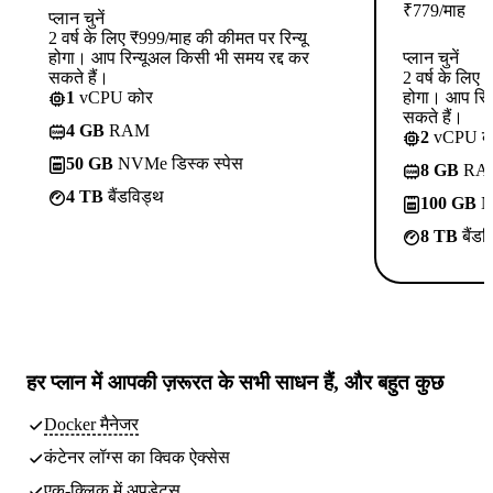
₹
779
/माह
प्लान चुनें
2 वर्ष के लिए ₹999/माह की कीमत पर रिन्यू
होगा। आप रिन्यूअल किसी भी समय रद्द कर
प्लान चुनें
सकते हैं।
2 वर्ष के लिए
1
vCPU कोर
होगा। आप रिन
सकते हैं।
4 GB
RAM
2
vCPU क
50 GB
NVMe डिस्क स्पेस
8 GB
RA
4 TB
बैंडविड्थ
100 GB
NV
8 TB
बैंडव
हर प्लान में
आपकी ज़रूरत के सभी साधन
हैं, और बहुत कुछ
Docker मैनेजर
कंटेनर लॉग्स का क्विक ऐक्सेस
एक-क्लिक में अपडेट्स