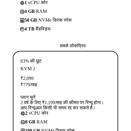
1
vCPU कोर
4 GB
RAM
50 GB
NVMe डिस्क स्पेस
4 TB
बैंडविड्थ
सबसे लोकप्रिय
63% की छूट
KVM 2
₹
2,099
₹
779
/माह
प्लान चुनें
2 वर्ष के लिए ₹1,199/माह की कीमत पर रिन्यू होगा।
आप रिन्यूअल किसी भी समय रद्द कर सकते हैं।
2
vCPU कोर
8 GB
RAM
100 GB
NVMe डिस्क स्पेस