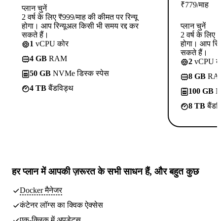
₹
779
/माह
प्लान चुनें
2 वर्ष के लिए ₹999/माह की कीमत पर रिन्यू
होगा। आप रिन्यूअल किसी भी समय रद्द कर
प्लान चुनें
सकते हैं।
2 वर्ष के लिए
1
vCPU कोर
होगा। आप रिन
सकते हैं।
4 GB
RAM
2
vCPU क
50 GB
NVMe डिस्क स्पेस
8 GB
RA
4 TB
बैंडविड्थ
100 GB
NV
8 TB
बैंडव
हर प्लान में
आपकी ज़रूरत के सभी साधन
हैं, और बहुत कुछ
Docker मैनेजर
कंटेनर लॉग्स का क्विक ऐक्सेस
एक-क्लिक में अपडेट्स