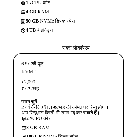
1
vCPU कोर
4 GB
RAM
50 GB
NVMe डिस्क स्पेस
4 TB
बैंडविड्थ
सबसे लोकप्रिय
63% की छूट
KVM 2
₹
2,099
₹
779
/माह
प्लान चुनें
2 वर्ष के लिए ₹1,199/माह की कीमत पर रिन्यू होगा।
आप रिन्यूअल किसी भी समय रद्द कर सकते हैं।
2
vCPU कोर
8 GB
RAM
100 GB
NVMe डिस्क स्पेस