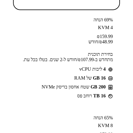
69% הנחה
KVM 4
₪
159.99
48.99
₪
/חודש
בחירת תוכנית
מתחדש ב-⁦107.99⁩₪/חודש ל-2 שנים. בטלו בכל עת.
4
ליבות vCPU
GB 16
של RAM
200 GB
שטח אחסון בדיסק NVMe
16 TB
רוחב פס
65% הנחה
KVM 8