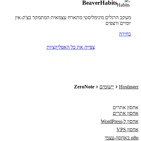
BeaverHabits
מעקב הרגלים מינימליסטי מתארח עצמאית המתמקד בצ'ק-אין
יומיים ורצפים
בחירה
צפייה את כל האפליקציות
Hostinger
יישומים
ZeroNote
אחסון אתרים
אחסון אתרים
אחסון ל-WordPress
אחסון VPS
n8n באחסון-עצמי