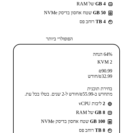
GB 4
של RAM
50 GB
שטח אחסון בדיסק NVMe
4 TB
רוחב פס
הפופולרי ביותר
64% הנחה
KVM 2
₪
90.99
32.99
₪
/חודש
בחירת תוכנית
מתחדש ב-⁦55.99⁩₪/חודש ל-2 שנים. בטלו בכל עת.
2
ליבות vCPU
GB 8
של RAM
100 GB
שטח אחסון בדיסק NVMe
8 TB
רוחב פס