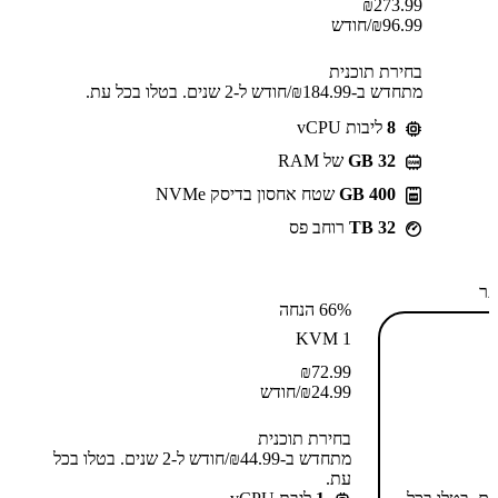
₪
273.99
96.99
₪
/חודש
בחירת תוכנית
מתחדש ב-⁦184.99⁩₪/חודש ל-2 שנים. בטלו בכל עת.
8
ליבות vCPU
GB 32
של RAM
400 GB
שטח אחסון בדיסק NVMe
32 TB
רוחב פס
תר
66% הנחה
KVM 1
₪
72.99
24.99
₪
/חודש
בחירת תוכנית
מתחדש ב-⁦44.99⁩₪/חודש ל-2 שנים. בטלו בכל
עת.