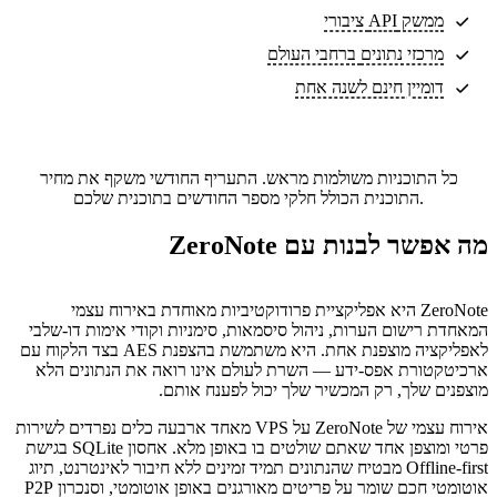
ממשק API ציבורי
מרכזי נתונים
ברחבי העולם
דומיין חינם לשנה אחת
כל התוכניות משולמות מראש. התעריף החודשי משקף את מחיר
התוכנית הכולל חלקי מספר החודשים בתוכנית שלכם.
מה אפשר לבנות עם ZeroNote
ZeroNote היא אפליקציית פרודוקטיביות מאוחדת באירוח עצמי
המאחדת רישום הערות, ניהול סיסמאות, סימניות וקודי אימות דו-שלבי
לאפליקציה מוצפנת אחת. היא משתמשת בהצפנת AES בצד הלקוח עם
ארכיטקטורת אפס-ידע — השרת לעולם אינו רואה את הנתונים הלא
מוצפנים שלך, רק המכשיר שלך יכול לפענח אותם.
אירוח עצמי של ZeroNote על VPS מאחד ארבעה כלים נפרדים לשירות
פרטי ומוצפן אחד שאתם שולטים בו באופן מלא. אחסון SQLite בגישת
Offline-first מבטיח שהנתונים תמיד זמינים ללא חיבור לאינטרנט, תיוג
אוטומטי חכם שומר על פריטים מאורגנים באופן אוטומטי, וסנכרון P2P