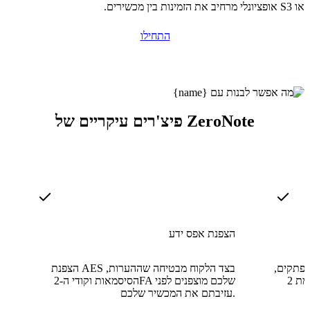
או S3 אופציונלי מרחיב את הזמינות בין מכשירים.
התחילו
פיצ'רים עיקריים של ZeroNote
הצפנת אפס ידע
 פתקים,
הצפנת AES בצד הלקוח מבטיחה שההערות,
מנהל סימניות, ו-מאמת 2FA באפליקציה אחת
הסיסמאות וקודי ה-2FA שלכם מוצפנים לפני
עזיבתם את המכשיר שלכם.