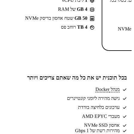
-⁦55.99⁩₪/חודש ל-2 שנים. בטלו בכל
1
ליבת vCPU
GB 4
של RAM
50 GB
שטח אחסון בדיסק NVMe
4 TB
רוחב פס
N
בכל תוכנית יש את
כל מה שאתם צריכים
ויותר
מנהל Docker
גישה מהירה ליומני קונטיינרים
עדכונים בלחיצה בודדת
מעבדי AMD EPYC
אחסון NVMe SSD
מהירות רשת של 1 Gbps