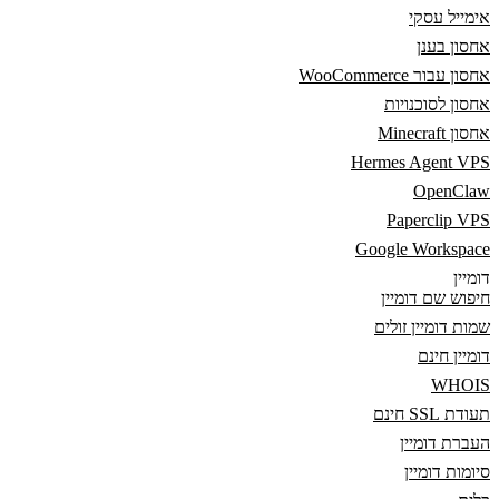
אימייל עסקי
אחסון בענן
אחסון עבור WooCommerce
אחסון לסוכנויות
אחסון Minecraft
Hermes Agent VPS
OpenClaw
Paperclip VPS
Google Workspace
דומיין
חיפוש שם דומיין
שמות דומיין זולים
דומיין חינם
WHOIS
תעודת SSL חינם
העברת דומיין
סיומות דומיין