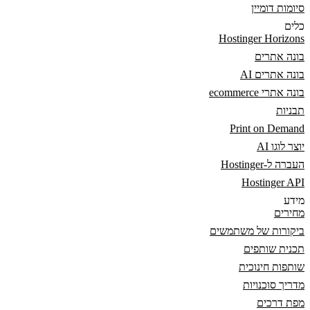
סיומות דומיין
כלים
Hostinger Horizons
בונה אתרים
בונה אתרים AI
בונה אתרי ecommerce
תבניות
Print on Demand
יוצר לוגו AI
העברה ל-Hostinger
Hostinger API
מידע
מחירים
ביקורות של משתמשים
תכנית שותפים
שותפות חינוכית
מדריך סוכנויות
מפת דרכים