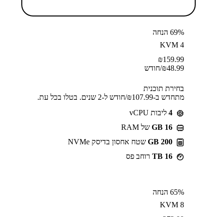
69% הנחה
KVM 4
₪
159.99
48.99
₪
/חודש
בחירת תוכנית
מתחדש ב-⁦107.99⁩₪/חודש ל-2 שנים. בטלו בכל עת.
4
ליבות vCPU
GB 16
של RAM
200 GB
שטח אחסון בדיסק NVMe
16 TB
רוחב פס
65% הנחה
KVM 8