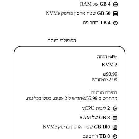
GB 4
של RAM
50 GB
שטח אחסון בדיסק NVMe
4 TB
רוחב פס
הפופולרי ביותר
64% הנחה
KVM 2
₪
90.99
32.99
₪
/חודש
בחירת תוכנית
מתחדש ב-⁦55.99⁩₪/חודש ל-2 שנים. בטלו בכל עת.
2
ליבות vCPU
GB 8
של RAM
100 GB
שטח אחסון בדיסק NVMe
8 TB
רוחב פס