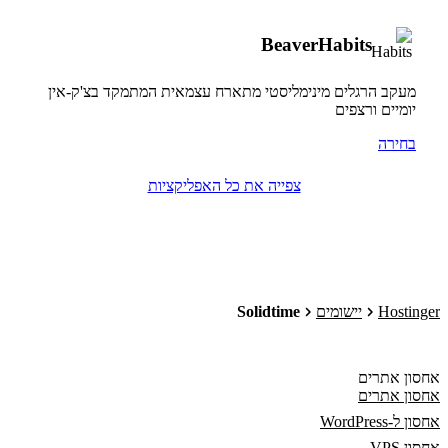
BeaverHabits
מעקב הרגלים מינימליסטי מתארח עצמאית המתמקד בצ'ק-אין
יומיים ורצפים
בחירה
צפייה את כל האפליקציות
Hostinger
יישומים
Solidtime
אחסון אתרים
אחסון אתרים
אחסון ל-WordPress
אחסון VPS