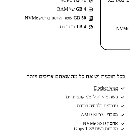
-⁦55.99⁩₪/חודש ל-2 שנים. בטלו בכל
1
ליבת vCPU
GB 4
של RAM
50 GB
שטח אחסון בדיסק NVMe
4 TB
רוחב פס
N
בכל תוכנית יש את
כל מה שאתם צריכים
ויותר
מנהל Docker
גישה מהירה ליומני קונטיינרים
עדכונים בלחיצה בודדת
מעבדי AMD EPYC
אחסון NVMe SSD
מהירות רשת של 1 Gbps