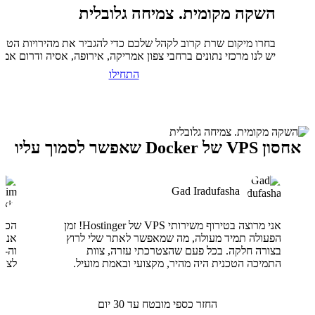
השקה מקומית. צמיחה גלובלית
בחרו מיקום שרת קרוב לקהל שלכם כדי להגביר את מהירויות הטעי
יש לנו מרכזי נתונים ברחבי צפון אמריקה, אירופה, אסיה ודרום אמר
התחילו
אחסון VPS של Docker שאפשר לסמוך עליו
Gad Iradufasha
אני מרוצה בטירוף משירותי VPS של Hostinger! זמן
הפעולה תמיד מעולה, מה שמאפשר לאתר שלי לרוץ
בצורה חלקה. בכל פעם שהצטרכתי עזרה, צוות
התמיכה הטכנית היה מהיר, מקצועי ובאמת מועיל.
לצוו
החזר כספי מובטח עד 30 יום