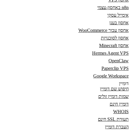
n8n באחסון-עצמי
אימייל עסקי
אחסון בענן
אחסון עבור WooCommerce
אחסון לסוכנויות
אחסון Minecraft
Hermes Agent VPS
OpenClaw
Paperclip VPS
Google Workspace
דומיין
חיפוש שם דומיין
שמות דומיין זולים
דומיין חינם
WHOIS
תעודת SSL חינם
העברת דומיין