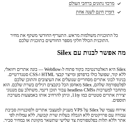
מרכזי נתונים
ברחבי העולם
דומיין חינם לשנה אחת
כל התוכניות משולמות מראש. התעריף החודשי משקף את מחיר
התוכנית הכולל חלקי מספר החודשים בתוכנית שלכם.
מה אפשר לבנות עם Silex
Silex היא האלטרנטיבה בקוד פתוח ל-Webflow — בונה אתרים ויזואלי,
ללא קוד, שפועל כולו בדפדפן ומייצר קבצי HTML ו-CSS סטנדרטיים.
בניגוד לבוני אתרים מסחריים שנועלים את העיצובים והתוכן שלכם
לפלטפורמה שלהם, Silex מאחסן הכל כקבצים רגילים בשרת שלכם. הוא
מתחבר למערכות headless CMSs עבור תוכן דינמי, משתלב עם מנגנוני
יצירת אתרים סטטיים כמו 11ty, וניתן להרחיב אותו באמצעות מערכת
תוספים.
אירוח עצמי של Silex על VPS מעניק למעצבי אתרים ולסוכנויות סביבת
עבודה עם פרויקטים ללא הגבלה בעלות שרת קבועה, ללא עמלות לפי
אתר וללא תלות בפלטפורמת צד שלישי שתשאר מקוונת או במחיר סביר.