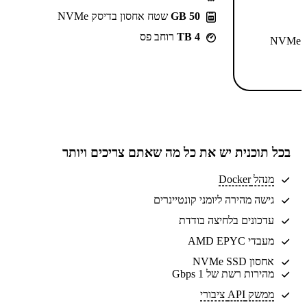
50 GB
שטח אחסון בדיסק NVMe
4 TB
רוחב פס
N
בכל תוכנית יש את
כל מה שאתם צריכים
ויותר
מנהל Docker
גישה מהירה ליומני קונטיינרים
עדכונים בלחיצה בודדת
מעבדי AMD EPYC
אחסון NVMe SSD
מהירות רשת של 1 Gbps
ממשק API ציבורי