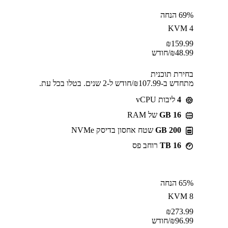
69% הנחה
KVM 4
₪
159.99
48.99
₪
/חודש
בחירת תוכנית
מתחדש ב-⁦107.99⁩₪/חודש ל-2 שנים. בטלו בכל עת.
4
ליבות vCPU
GB 16
של RAM
200 GB
שטח אחסון בדיסק NVMe
16 TB
רוחב פס
65% הנחה
KVM 8
₪
273.99
96.99
₪
/חודש