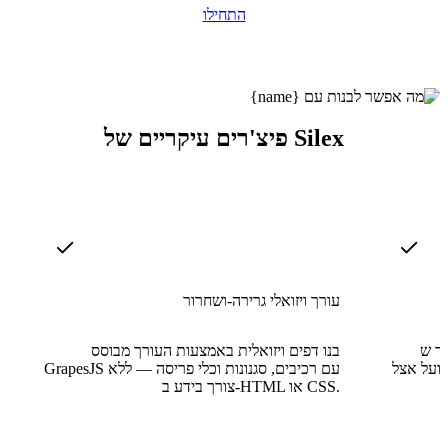
התחילו
פיצ'רים עיקריים של Silex
עורך ויזואלי גרירה-ושחרור
ת הוא HTML ו-CSS
בנו דפים ויזואלית באמצעות העורך מבוסס
פועל אצל
GrapesJS עם רכיבים, סגנונות וכלי פריסה — ללא
צורך בידע ב-HTML או CSS.