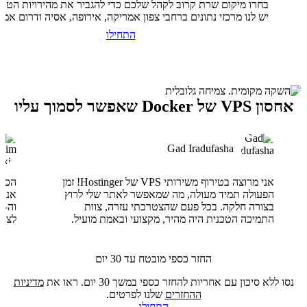
בחרו מיקום שרת קרוב לקהל שלכם כדי להגביר את מהירויות הטעי
יש לנו מרכזי נתונים ברחבי צפון אמריקה, אירופה, אסיה ודרום אמר
התחילו
אחסון VPS של Docker שאפשר לסמוך עליו
Gad Iradufasha
אני מרוצה בטירוף משירותי VPS של Hostinger! זמן
הפעולה תמיד מעולה, מה שמאפשר לאתר שלי לרוץ
בצורה חלקה. בכל פעם שהצטרכתי עזרה, צוות
התמיכה הטכנית היה מהיר, מקצועי ובאמת מועיל.
לצוו
החזר כספי מובטח עד 30 יום
נסו ללא סיכון עם אחריות להחזר כספי במשך 30 יום. ראו את
מדיניות
ההחזרים
שלנו לפרטים.
התחילו