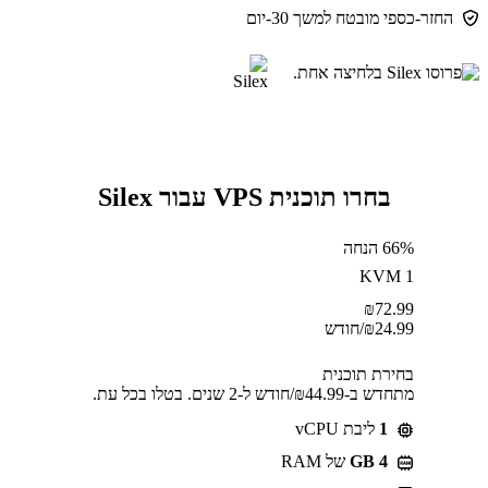
החזר-כספי מובטח למשך 30-יום
בחרו תוכנית VPS עבור Silex
66% הנחה
KVM 1
₪
72.99
24.99
₪
/חודש
בחירת תוכנית
מתחדש ב-⁦44.99⁩₪/חודש ל-2 שנים. בטלו בכל עת.
1
ליבת vCPU
GB 4
של RAM