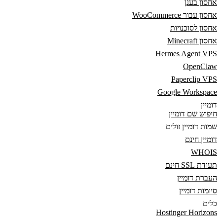
אחסון בענן
אחסון עבור WooCommerce
אחסון לסוכנויות
אחסון Minecraft
Hermes Agent VPS
OpenClaw
Paperclip VPS
Google Workspace
דומיין
חיפוש שם דומיין
שמות דומיין זולים
דומיין חינם
WHOIS
תעודת SSL חינם
העברת דומיין
סיומות דומיין
כלים
Hostinger Horizons