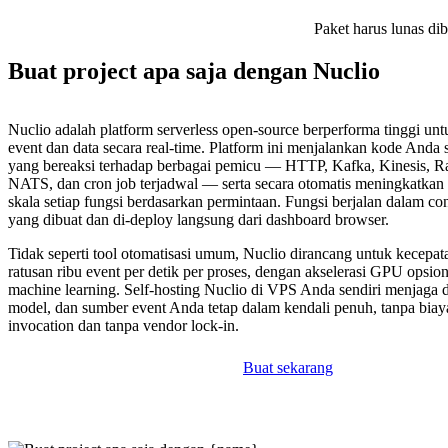
Paket harus lunas di
Buat project apa saja dengan Nuclio
Nuclio adalah platform serverless open-source berperforma tinggi un
event dan data secara real-time. Platform ini menjalankan kode Anda 
yang bereaksi terhadap berbagai pemicu — HTTP, Kafka, Kinesis,
NATS, dan cron job terjadwal — serta secara otomatis meningkatka
skala setiap fungsi berdasarkan permintaan. Fungsi berjalan dalam co
yang dibuat dan di-deploy langsung dari dashboard browser.
Tidak seperti tool otomatisasi umum, Nuclio dirancang untuk kecepa
ratusan ribu event per detik per proses, dengan akselerasi GPU opsion
machine learning. Self-hosting Nuclio di VPS Anda sendiri menjaga d
model, dan sumber event Anda tetap dalam kendali penuh, tanpa biay
invocation dan tanpa vendor lock-in.
Buat sekarang