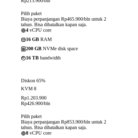
Rp
213.900
/bln
Pilih paket
Biaya perpanjangan Rp465.900/bln untuk 2
tahun. Bisa dibatalkan kapan saja.
4
vCPU core
16 GB
RAM
200 GB
NVMe disk space
16 TB
bandwidth
Diskon 65%
KVM 8
Rp
1.203.900
Rp
426.900
/bln
Pilih paket
Biaya perpanjangan Rp853.900/bln untuk 2
tahun. Bisa dibatalkan kapan saja.
8
vCPU core