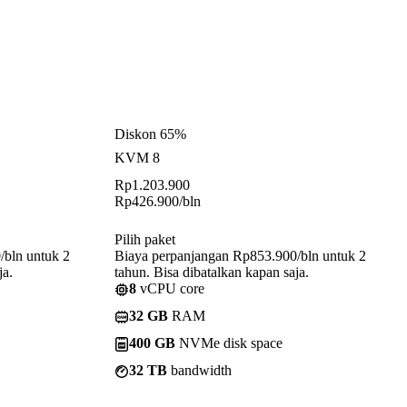
Diskon 65%
KVM 8
Rp
1.203.900
Rp
426.900
/bln
Pilih paket
/bln untuk 2
Biaya perpanjangan Rp853.900/bln untuk 2
ja.
tahun. Bisa dibatalkan kapan saja.
8
vCPU core
32 GB
RAM
400 GB
NVMe disk space
32 TB
bandwidth