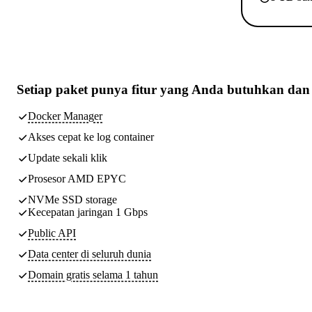
Setiap paket punya
fitur yang Anda butuhkan
dan 
Docker Manager
Akses cepat ke log container
Update sekali klik
Prosesor AMD EPYC
NVMe SSD storage
Kecepatan jaringan 1 Gbps
Public API
Data center di seluruh dunia
Domain gratis selama 1 tahun