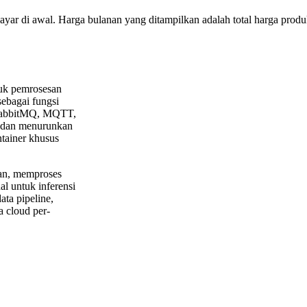
bayar di awal. Harga bulanan yang ditampilkan adalah total harga produk
tuk pemrosesan
sebagai fungsi
 RabbitMQ, MQTT,
n dan menurunkan
ntainer khusus
tan, memproses
al untuk inferensi
ata pipeline,
a cloud per-