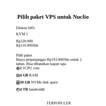
Pilih paket VPS untuk Nuclio
Diskon 64%
KVM 1
Rp
320.900
Rp
116.900
/bln
Pilih paket
Biaya perpanjangan Rp193.900/bln untuk 2
tahun. Bisa dibatalkan kapan saja.
1
vCPU core
4 GB
RAM
50 GB
NVMe disk space
4 TB
bandwidth
TERPOPULER