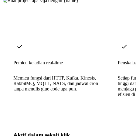
Pemicu kejadian real-time
Penskala
Memicu fungsi dari HTTP, Kafka, Kinesis,
Setiap fu
RabbitMQ, MQTT, NATS, dan jadwal cron
tinggi da
tanpa menulis glue code apa pun.
menjaga 
efisien d
Aktif dalam sekali klik