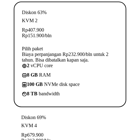
Diskon 63%
KVM 2
Rp
407.900
Rp
151.900
/bln
Pilih paket
Biaya perpanjangan Rp232.900/bln untuk 2
tahun. Bisa dibatalkan kapan saja.
2
vCPU core
8 GB
RAM
100 GB
NVMe disk space
8 TB
bandwidth
Diskon 69%
KVM 4
Rp
679.900