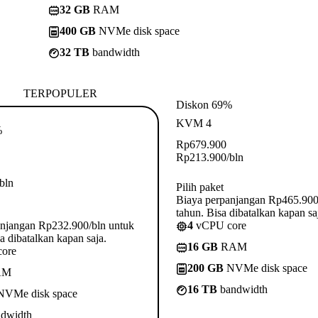
32 GB
RAM
400 GB
NVMe disk space
32 TB
bandwidth
TERPOPULER
Diskon 69%
KVM 4
%
Rp
679.900
Rp
213.900
/bln
/bln
Pilih paket
Biaya perpanjangan Rp465.900
tahun. Bisa dibatalkan kapan sa
anjangan Rp232.900/bln untuk
4
vCPU core
a dibatalkan kapan saja.
16 GB
RAM
ore
200 GB
NVMe disk space
AM
16 TB
bandwidth
VMe disk space
dwidth