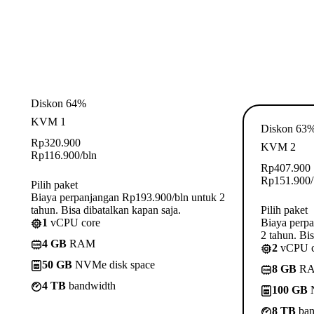
Diskon 64%
KVM 1
Diskon 63
Rp
320.900
KVM 2
Rp
116.900
/bln
Rp
407.900
Rp
151.900
Pilih paket
Biaya perpanjangan Rp193.900/bln untuk 2
tahun. Bisa dibatalkan kapan saja.
Pilih paket
1
vCPU core
Biaya perp
2 tahun. Bis
4 GB
RAM
2
vCPU c
50 GB
NVMe disk space
8 GB
R
4 TB
bandwidth
100 GB
N
8 TB
ban