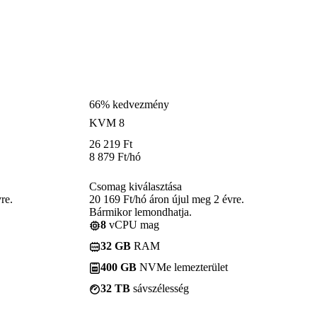
66% kedvezmény
KVM 8
26 219
Ft
8 879
Ft
/hó
Csomag kiválasztása
re.
20 169 Ft/hó áron újul meg 2 évre.
Bármikor lemondhatja.
8
vCPU mag
32 GB
RAM
400 GB
NVMe lemezterület
32 TB
sávszélesség