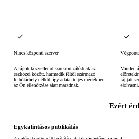
Nincs központi szerver
Végpontok
A fájlok közvetlenül szinkronizálódnak az
Minden át
eszközei között, harmadik féltől származó
előreteki
felhőtárhely nélkül, így adatai teljes mértékben
fájljait 
az Ön ellenőrzése alatt maradnak.
elolvasni.
Ezért érd
Egykatintásos publikálás
Az előre konfigurált beállításnak köszönhetően azonnal