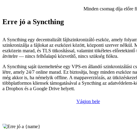
Minden csomag díja előre f
Erre jó a Syncthing
A Syncthing egy decentralizált fájlszinkronizáló eszköz, amely folya
szinkronizálja a fájlokat az eszközei között, központi szerver nélkül.
eszközein marad, és TLS titkosítással, valamint tökéletes előretekintő 
átvitelre — nincs felhőalapú közvetítő, nincs szükség fiókra.
A Syncthing saját üzemeltetése egy VPS-en állandó szinkronizálási 
létre, amely 24/7 online marad. Ez biztosítja, hogy minden eszköze n
még akkor is, ha némelyik offline. A mappaverziózás, az ütközéskezel
többplatformos kliensek támogatásával a Syncthing az adatvédelem-kö
a Dropbox és a Google Drive helyett.
Vágjon bele