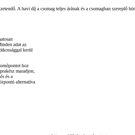
izetendő. A havi díj a csomag teljes árának és a csomagban szereplő 
matosan
 Minden adat az
titkossággal kerül
csomópontot hoz
aprakész maradjon,
és és a
zpontú alternatíva