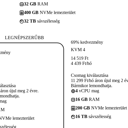
32 GB
RAM
400 GB
NVMe lemezterület
32 TB
sávszélesség
LEGNÉPSZERŰBB
69% kedvezmény
KVM 4
zmény
14 519
Ft
4 439
Ft
/hó
Csomag kiválasztása
11 299 Ft/hó áron újul meg 2 év
lasztása
Bármikor lemondhatja.
 áron újul meg 2 évre.
4
vCPU mag
mondhatja.
16 GB
RAM
mag
200 GB
NVMe lemezterület
AM
16 TB
sávszélesség
VMe lemezterület
szélesség