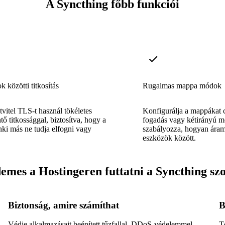
A Syncthing főbb funkciói
 közötti titkosítás
Rugalmas mappa módok
vitel TLS-t használ tökéletes
Konfigurálja a mappákat 
ntő titkossággal, biztosítva, hogy a
fogadás vagy kétirányú 
senki más ne tudja elfogni vagy
szabályozza, hogyan áraml
eszközök között.
emes a Hostingeren futtatni a Syncthing szo
Biztonság, amire számíthat
B
Védje alkalmazásait beépített tűzfallal, DDoS-védelemmel
T