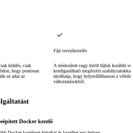
Fájl verziókezelés
csak küldés, csak
A módosított vagy törölt fájlok korábbi ver
módon, hogy pontosan
konfigurálható megőrzési szabályzatokkal
ik az adat az
tárolhatja, hogy helyreállíthasson a véletle
változtatásokból.
lgáltatást
eépített Docker kezelő
öbb Docker konténert futtathat és kezelhet egy helyen.