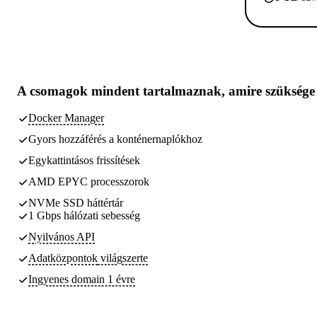
A csomagok
mindent tartalmaznak, amire szüksége
Docker Manager
Gyors hozzáférés a konténernaplókhoz
Egykattintásos frissítések
AMD EPYC processzorok
NVMe SSD háttértár
1 Gbps hálózati sebesség
Nyilvános API
Adatközpontok
világszerte
Ingyenes domain 1 évre