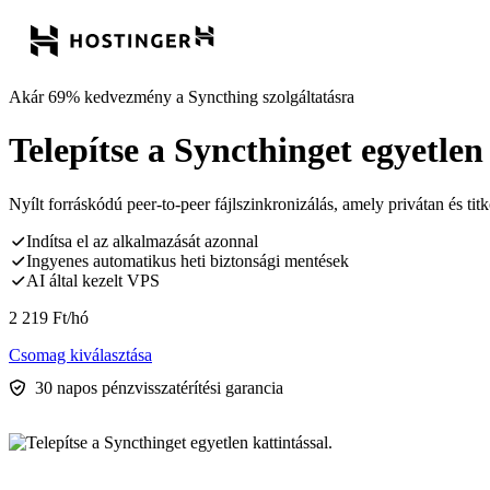
Akár 69% kedvezmény a Syncthing szolgáltatásra
Telepítse a Syncthinget egyetlen 
Nyílt forráskódú peer-to-peer fájlszinkronizálás, amely privátan és tit
Indítsa el az alkalmazását azonnal
Ingyenes automatikus heti biztonsági mentések
AI által kezelt VPS
2 219
Ft
/hó
Csomag kiválasztása
30 napos pénzvisszatérítési garancia