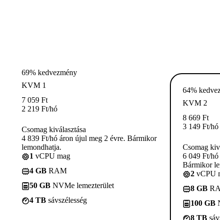
69% kedvezmény
KVM 1
64% kedve
7 059
Ft
KVM 2
2 219
Ft
/hó
8 669
Ft
3 149
Ft
/hó
Csomag kiválasztása
4 839 Ft/hó áron újul meg 2 évre. Bármikor
lemondhatja.
Csomag kivá
1
vCPU mag
6 049 Ft/hó
Bármikor le
4 GB
RAM
2
vCPU 
50 GB
NVMe lemezterület
8 GB
R
4 TB
sávszélesség
100 GB
N
8 TB
sáv