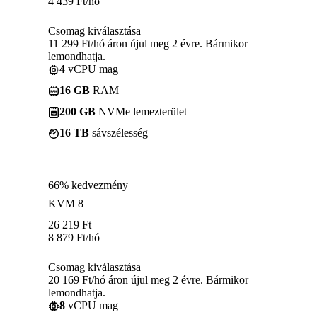
4 439
Ft
/hó
Csomag kiválasztása
11 299 Ft/hó áron újul meg 2 évre. Bármikor
lemondhatja.
4
vCPU mag
16 GB
RAM
200 GB
NVMe lemezterület
16 TB
sávszélesség
66% kedvezmény
KVM 8
26 219
Ft
8 879
Ft
/hó
Csomag kiválasztása
20 169 Ft/hó áron újul meg 2 évre. Bármikor
lemondhatja.
8
vCPU mag