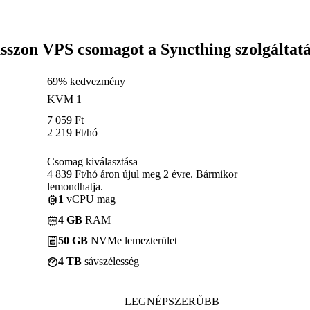
sszon VPS csomagot a Syncthing szolgáltat
69% kedvezmény
KVM 1
7 059
Ft
2 219
Ft
/hó
Csomag kiválasztása
4 839 Ft/hó áron újul meg 2 évre. Bármikor
lemondhatja.
1
vCPU mag
4 GB
RAM
50 GB
NVMe lemezterület
4 TB
sávszélesség
LEGNÉPSZERŰBB