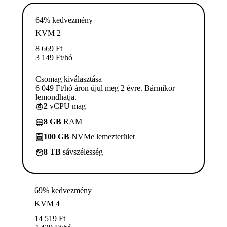
64% kedvezmény
KVM 2
8 669
Ft
3 149
Ft
/hó
Csomag kiválasztása
6 049 Ft/hó áron újul meg 2 évre. Bármikor
lemondhatja.
2
vCPU mag
8 GB
RAM
100 GB
NVMe lemezterület
8 TB
sávszélesség
69% kedvezmény
KVM 4
14 519
Ft