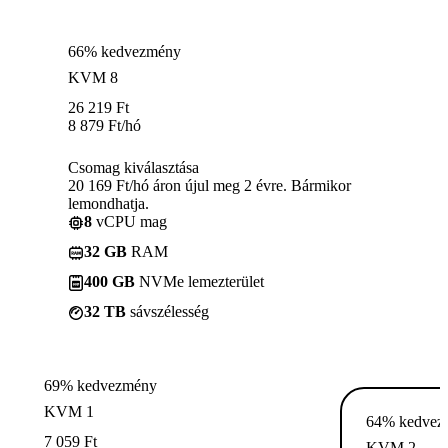
66% kedvezmény
KVM 8
26 219
Ft
8 879
Ft
/hó
Csomag kiválasztása
20 169 Ft/hó áron újul meg 2 évre. Bármikor
lemondhatja.
8
vCPU mag
32 GB
RAM
400 GB
NVMe lemezterület
32 TB
sávszélesség
69% kedvezmény
KVM 1
64% kedvez
7 059
Ft
KVM 2