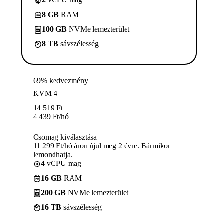
8 GB
RAM
100 GB
NVMe lemezterület
8 TB
sávszélesség
69% kedvezmény
KVM 4
14 519
Ft
4 439
Ft
/hó
Csomag kiválasztása
11 299 Ft/hó áron újul meg 2 évre. Bármikor
lemondhatja.
4
vCPU mag
16 GB
RAM
200 GB
NVMe lemezterület
16 TB
sávszélesség