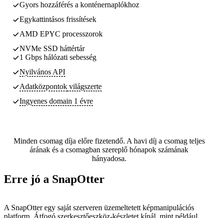
Gyors hozzáférés a konténernaplókhoz
Egykattintásos frissítések
AMD EPYC processzorok
NVMe SSD háttértár
1 Gbps hálózati sebesség
Nyilvános API
Adatközpontok
világszerte
Ingyenes domain 1 évre
Minden csomag díja előre fizetendő. A havi díj a csomag teljes
árának és a csomagban szereplő hónapok számának
hányadosa.
Erre jó a SnapOtter
A SnapOtter egy saját szerveren üzemeltetett képmanipulációs
platform. Átfogó szerkesztőeszköz-készletet kínál, mint például