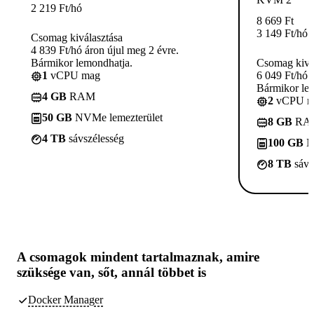
2 219
Ft
/hó
8 669
Ft
3 149
Ft
/hó
Csomag kiválasztása
4 839 Ft/hó áron újul meg 2 évre.
Bármikor lemondhatja.
Csomag kivá
1
vCPU mag
6 049 Ft/hó 
Bármikor le
4 GB
RAM
2
vCPU m
50 GB
NVMe lemezterület
8 GB
RA
4 TB
sávszélesség
100 GB
N
8 TB
sávs
A csomagok
mindent tartalmaznak, amire
szüksége van,
sőt, annál többet is
Docker Manager