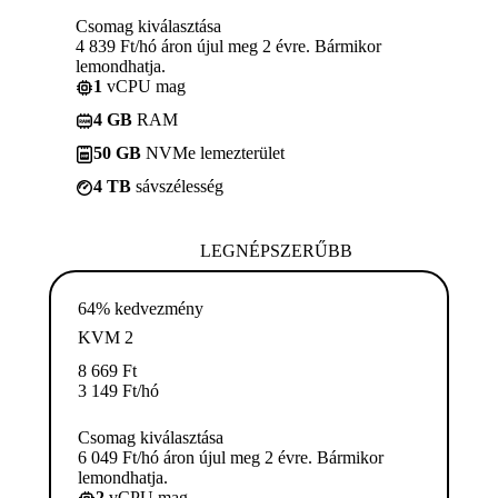
Csomag kiválasztása
4 839 Ft/hó áron újul meg 2 évre. Bármikor
lemondhatja.
1
vCPU mag
4 GB
RAM
50 GB
NVMe lemezterület
4 TB
sávszélesség
LEGNÉPSZERŰBB
64% kedvezmény
KVM 2
8 669
Ft
3 149
Ft
/hó
Csomag kiválasztása
6 049 Ft/hó áron újul meg 2 évre. Bármikor
lemondhatja.
2
vCPU mag