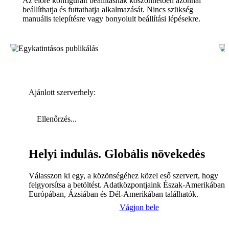
Az előre konfigurált beállításnak köszönhetően azonnal
beállíthatja és futtathatja alkalmazását. Nincs szükség
manuális telepítésre vagy bonyolult beállítási lépésekre.
Ajánlott szerverhely:
Ellenőrzés...
Helyi indulás. Globális növekedés
Válasszon ki egy, a közönségéhez közel eső szervert, hogy
felgyorsítsa a betöltést. Adatközpontjaink Észak-Amerikában,
Európában, Ázsiában és Dél-Amerikában találhatók.
Vágjon bele