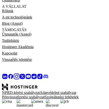
Oldaltérkép
A VÁLLALAT
Rólunk
A mi technológiánk
Blog (Angol)
TÁMOGATÁS
Útmutatók (Angol)
Tudásbázis
Hostinger Akadémia
Kapcsolat
Visszaélés jelentése
NPRD-kérési szabályzat
Adatvédelmi szabályzat
Pénvisszafizetési szabályzat
Szolgáltatási feltételek