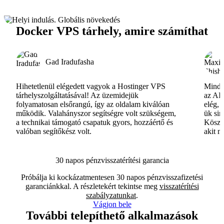
Docker VPS tárhely, amire számíthat
Gad Iradufasha
Hihetetlenül elégedett vagyok a Hostinger VPS
Minde
tárhelyszolgáltatásával! Az üzemidejük
az AI-
folyamatosan elsőrangú, így az oldalam kiválóan
elég, 
működik. Valahányszor segítségre volt szükségem,
ük si
a technikai támogató csapatuk gyors, hozzáértő és
Köszö
valóban segítőkész volt.
akit m
30 napos pénzvisszatérítési garancia
Próbálja ki kockázatmentesen 30 napos pénzvisszafizetési
garanciánkkal. A részletekért tekintse meg
visszatérítési
szabályzatunkat
.
Vágjon bele
További telepíthető alkalmazások