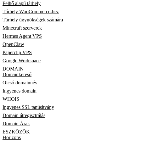
Felhő alapú tárhely
Tárhely WooCommerce-hez
Tárhely ügynökségek számára
Minecraft szerverek
Hermes Agent VPS
OpenClaw
Paperclip VPS
Google Workspace
DOMAIN
Domainkereső
Olcsó domainnév
Ingyenes domain
WHOIS
Ingyenes SSL tanúsítvány
Domain átregisztrálás
Domain Árak
ESZKÖZÖK
Horizons