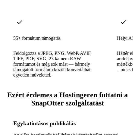
55+ formátum támogatás
Helyi AI 
Feldolgozza a JPEG, PNG, WebP, AVIF,
Háttér el
TIFF, PDF, SVG, 23 kamera RAW
arcfeljaví
formátumot és még sok mást — bármely
mértékbe
támogatott formátum között konvertálhat
– nincs k
egyetlen művelettel.
Ezért érdemes a Hostingeren futtatni a
SnapOtter szolgáltatást
Egykatintásos publikálás