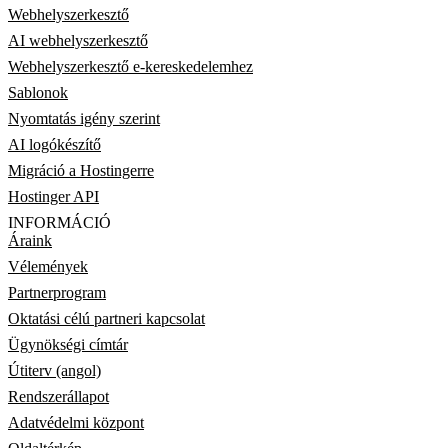
Webhelyszerkesztő
AI webhelyszerkesztő
Webhelyszerkesztő e-kereskedelemhez
Sablonok
Nyomtatás igény szerint
AI logókészítő
Migráció a Hostingerre
Hostinger API
INFORMÁCIÓ
Áraink
Vélemények
Partnerprogram
Oktatási célú partneri kapcsolat
Ügynökségi címtár
Útiterv (angol)
Rendszerállapot
Adatvédelmi központ