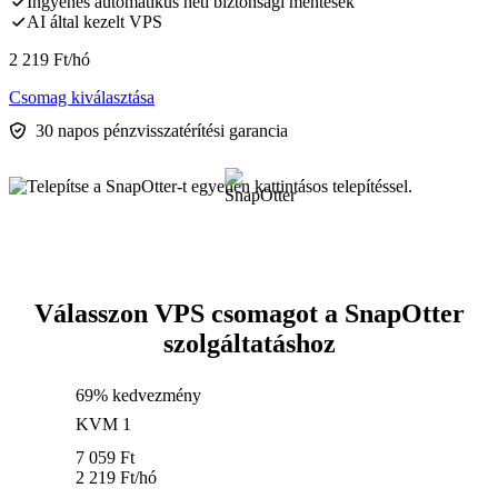
Ingyenes automatikus heti biztonsági mentések
AI által kezelt VPS
2 219
Ft
/hó
Csomag kiválasztása
30 napos pénzvisszatérítési garancia
Válasszon VPS csomagot a SnapOtter
szolgáltatáshoz
69% kedvezmény
KVM 1
7 059
Ft
2 219
Ft
/hó