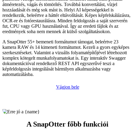
átméretezés, vágás és tömörítés. Továbbá konvertálást, vízjel
hozzáadását és még sok mást is. Helyi AI képességekkel is
rendelkezik, beleértve a háttér eltávolítását. Képes képfelskálázásra,
OCR-re és fotórestaurálásra. Minden feldolgozás a saját szerverén
fut, CPU vagy GPU használatával. Így az eredeti fájlok és az
eredmények soha nem mennek át külső szolgáltatásokon.
A SnapOtter 55+ bemeneti formátumot támogat, beleértve 23
kamera RAW és 14 kimeneti formátumot. Kezeli a gyors egyképes
szerkesztéseket. Valamint a vizuális folyamatépítőjével létrehozott
komplex kötegelt munkafolyamatokat is. Egy interaktív Swagger
dokumentációval rendelkező REST API egyszerűvé teszi a
képfeldolgozás integrálását bármilyen alkalmazásba vagy
automatizálásba.
Vágjon bele
A SnapOtter főbb funkciói