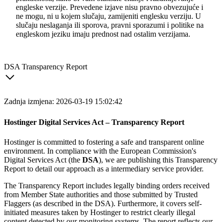
engleske verzije. Prevedene izjave nisu pravno obvezujuće i
ne mogu, ni u kojem slučaju, zamijeniti englesku verziju. U
slučaju neslaganja ili sporova, pravni sporazumi i politike na
engleskom jeziku imaju prednost nad ostalim verzijama.
DSA Transparency Report
Zadnja izmjena: 2026-03-19 15:02:42
Hostinger Digital Services Act – Transparency Report
Hostinger is committed to fostering a safe and transparent online
environment. In compliance with the European Commission's
Digital Services Act (the
DSA
), we are publishing this Transparency
Report to detail our approach as a intermediary service provider.
The Transparency Report includes legally binding orders received
from Member State authorities and those submitted by Trusted
Flaggers (as described in the DSA). Furthermore, it covers self-
initiated measures taken by Hostinger to restrict clearly illegal
content detected by our monitoring systems. The report reflects our