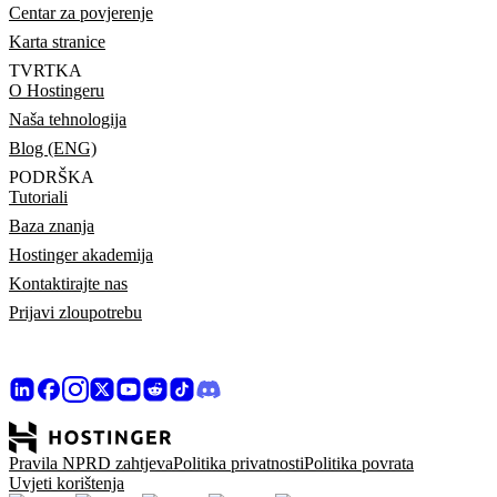
Centar za povjerenje
Karta stranice
TVRTKA
O Hostingeru
Naša tehnologija
Blog (ENG)
PODRŠKA
Tutoriali
Baza znanja
Hostinger akademija
Kontaktirajte nas
Prijavi zloupotrebu
Pravila NPRD zahtjeva
Politika privatnosti
Politika povrata
Uvjeti korištenja