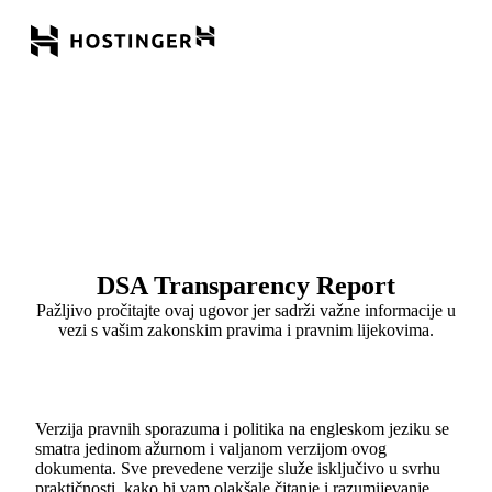
DSA Transparency Report
Pažljivo pročitajte ovaj ugovor jer sadrži važne informacije u
vezi s vašim zakonskim pravima i pravnim lijekovima.
Verzija pravnih sporazuma i politika na engleskom jeziku se
smatra jedinom ažurnom i valjanom verzijom ovog
dokumenta. Sve prevedene verzije služe isključivo u svrhu
praktičnosti, kako bi vam olakšale čitanje i razumijevanje