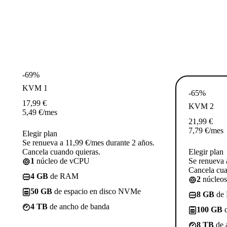
-69%
KVM 1
-65%
17,99
€
KVM 2
5,49
€
/mes
21,99
€
7,79
€
/mes
Elegir plan
Se renueva a 11,99 €/mes durante 2 años.
Cancela cuando quieras.
Elegir plan
1
núcleo de vCPU
Se renueva 
Cancela cua
4 GB
de RAM
2
núcleo
50 GB
de espacio en disco NVMe
8 GB
de
4 TB
de ancho de banda
100 GB
d
8 TB
de 