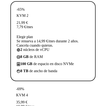
-65%
KVM 2
21,99
€
7,79
€
/mes
Elegir plan
Se renueva a 14,99 €/mes durante 2 años.
Cancela cuando quieras.
2
núcleos de vCPU
8 GB
de RAM
100 GB
de espacio en disco NVMe
8 TB
de ancho de banda
-69%
KVM 4
35,99
€