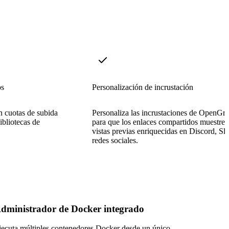
os
Personalización de incrustación
n cuotas de subida
Personaliza las incrustaciones de OpenGr
ibliotecas de
para que los enlaces compartidos muestren
vistas previas enriquecidas en Discord, Sl
redes sociales.
dministrador de Docker integrado
jecuta múltiples contenedores Docker desde un único