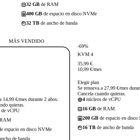
32 GB
de RAM
400 GB
de espacio en disco NVMe
32 TB
de ancho de banda
MÁS VENDIDO
-69%
KVM 4
35,99
€
10,99
€
/mes
Elegir plan
Se renueva a 27,99 €/mes duran
Cancela cuando quieras.
a 14,99 €/mes durante 2 años.
4
núcleos de vCPU
ndo quieras.
16 GB
de RAM
s de vCPU
200 GB
de espacio en disc
 RAM
16 TB
de ancho de banda
e espacio en disco NVMe
ancho de banda