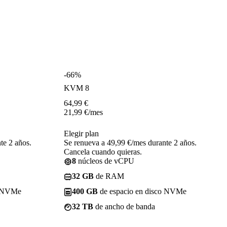
-66%
KVM 8
64,99
€
21,99
€
/mes
Elegir plan
te 2 años.
Se renueva a 49,99 €/mes durante 2 años.
Cancela cuando quieras.
8
núcleos de vCPU
32 GB
de RAM
o NVMe
400 GB
de espacio en disco NVMe
32 TB
de ancho de banda