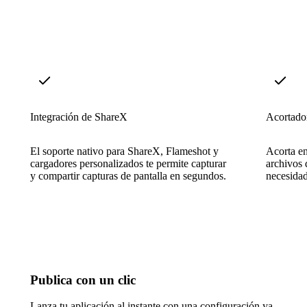
Integración de ShareX
Acortado
El soporte nativo para ShareX, Flameshot y
Acorta en
cargadores personalizados te permite capturar
archivos 
y compartir capturas de pantalla en segundos.
necesidad
Publica con un clic
Lanza tu aplicación al instante con una configuración ya