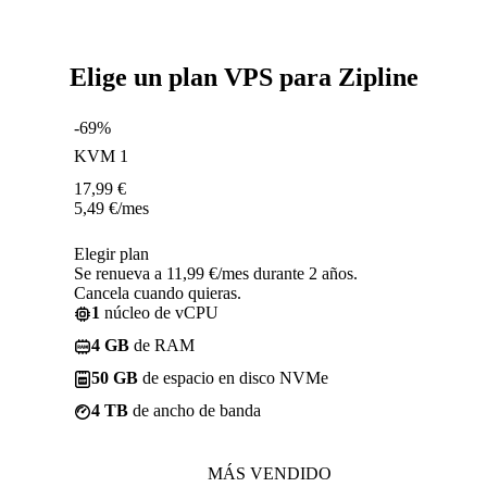
Elige un plan VPS para Zipline
-69%
KVM 1
17,99
€
5,49
€
/mes
Elegir plan
Se renueva a 11,99 €/mes durante 2 años.
Cancela cuando quieras.
1
núcleo de vCPU
4 GB
de RAM
50 GB
de espacio en disco NVMe
4 TB
de ancho de banda
MÁS VENDIDO