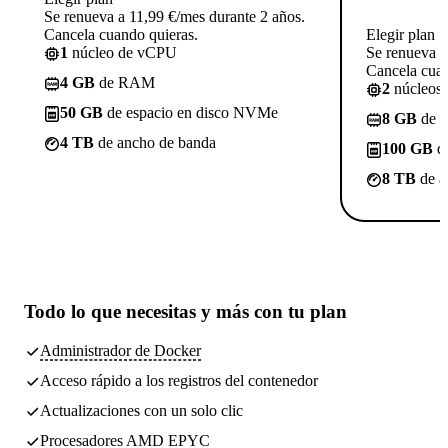
Se renueva a 11,99 €/mes durante 2 años.
Cancela cuando quieras.
Elegir plan
1
núcleo de vCPU
Se renueva a
Cancela cuan
4 GB
de RAM
2
núcleos
50 GB
de espacio en disco NVMe
8 GB
de 
4 TB
de ancho de banda
100 GB
de
8 TB
de a
Todo lo que necesitas
y más con tu plan
Administrador de Docker
Acceso rápido a los registros del contenedor
Actualizaciones con un solo clic
Procesadores AMD EPYC