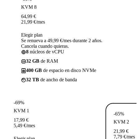
KVM 8
64,99
€
21,99
€
/mes
Elegir plan
Se renueva a 49,99 €/mes durante 2 años.
Cancela cuando quieras.
8
núcleos de vCPU
32 GB
de RAM
400 GB
de espacio en disco NVMe
32 TB
de ancho de banda
-69%
KVM 1
-65%
17,99
€
KVM 2
5,49
€
/mes
21,99
€
7,79
€
/mes
Elegir plan