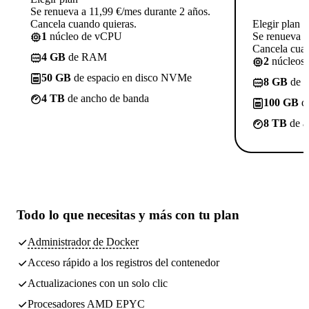
Se renueva a 11,99 €/mes durante 2 años.
Cancela cuando quieras.
Elegir plan
1
núcleo de vCPU
Se renueva a
Cancela cuan
4 GB
de RAM
2
núcleos
50 GB
de espacio en disco NVMe
8 GB
de 
4 TB
de ancho de banda
100 GB
de
8 TB
de a
Todo lo que necesitas
y más con tu plan
Administrador de Docker
Acceso rápido a los registros del contenedor
Actualizaciones con un solo clic
Procesadores AMD EPYC