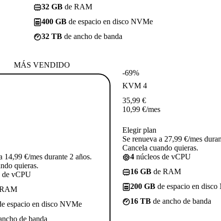
32 GB
de RAM
400 GB
de espacio en disco NVMe
32 TB
de ancho de banda
MÁS VENDIDO
-69%
KVM 4
35,99
€
10,99
€
/mes
Elegir plan
Se renueva a 27,99 €/mes duran
Cancela cuando quieras.
a 14,99 €/mes durante 2 años.
4
núcleos de vCPU
ndo quieras.
16 GB
de RAM
s de vCPU
200 GB
de espacio en disc
 RAM
16 TB
de ancho de banda
e espacio en disco NVMe
ancho de banda