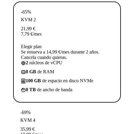
-65%
KVM 2
21,99
€
7,79
€
/mes
Elegir plan
Se renueva a 14,99 €/mes durante 2 años.
Cancela cuando quieras.
2
núcleos de vCPU
8 GB
de RAM
100 GB
de espacio en disco NVMe
8 TB
de ancho de banda
-69%
KVM 4
35,99
€