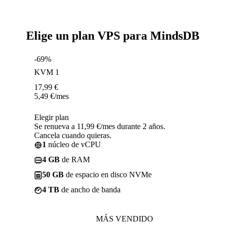
Elige un plan VPS para MindsDB
-69%
KVM 1
17,99
€
5,49
€
/mes
Elegir plan
Se renueva a 11,99 €/mes durante 2 años.
Cancela cuando quieras.
1
núcleo de vCPU
4 GB
de RAM
50 GB
de espacio en disco NVMe
4 TB
de ancho de banda
MÁS VENDIDO