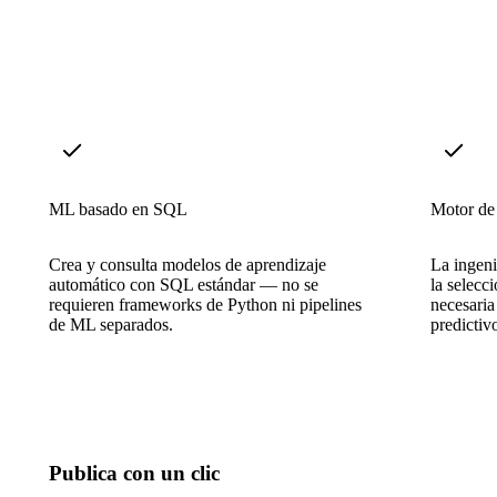
ML basado en SQL
Motor d
Crea y consulta modelos de aprendizaje
La ingeni
automático con SQL estándar — no se
la selecc
requieren frameworks de Python ni pipelines
necesari
de ML separados.
predictiv
Publica con un clic