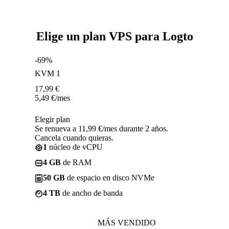
Elige un plan VPS para Logto
-69%
KVM 1
17,99
€
5,49
€
/mes
Elegir plan
Se renueva a 11,99 €/mes durante 2 años.
Cancela cuando quieras.
1
núcleo de vCPU
4 GB
de RAM
50 GB
de espacio en disco NVMe
4 TB
de ancho de banda
MÁS VENDIDO