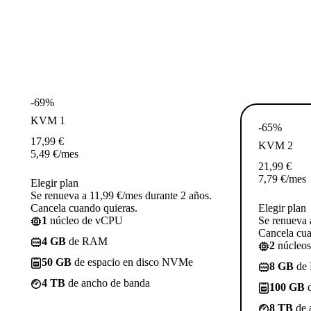
-69%
KVM 1
-65%
17,99
€
KVM 2
5,49
€
/mes
21,99
€
7,79
€
/mes
Elegir plan
Se renueva a 11,99 €/mes durante 2 años.
Cancela cuando quieras.
Elegir plan
1
núcleo de vCPU
Se renueva 
Cancela cua
4 GB
de RAM
2
núcleo
50 GB
de espacio en disco NVMe
8 GB
de
4 TB
de ancho de banda
100 GB
d
8 TB
de 