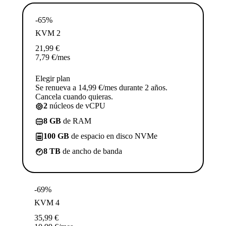
-65%
KVM 2
21,99
€
7,79
€
/mes
Elegir plan
Se renueva a 14,99 €/mes durante 2 años.
Cancela cuando quieras.
2
núcleos de vCPU
8 GB
de RAM
100 GB
de espacio en disco NVMe
8 TB
de ancho de banda
-69%
KVM 4
35,99
€