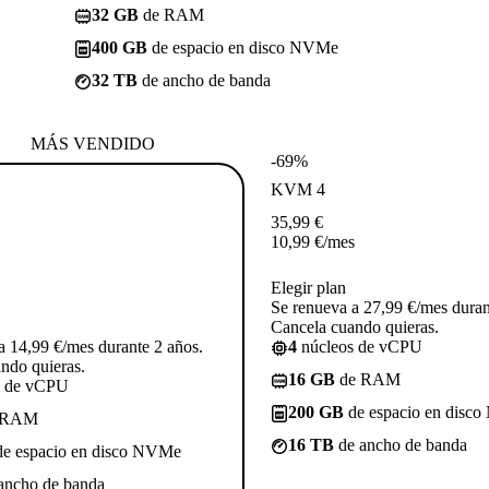
32 GB
de RAM
400 GB
de espacio en disco NVMe
32 TB
de ancho de banda
MÁS VENDIDO
-69%
KVM 4
35,99
€
10,99
€
/mes
Elegir plan
Se renueva a 27,99 €/mes duran
Cancela cuando quieras.
a 14,99 €/mes durante 2 años.
4
núcleos de vCPU
ndo quieras.
16 GB
de RAM
s de vCPU
200 GB
de espacio en disc
 RAM
16 TB
de ancho de banda
e espacio en disco NVMe
ancho de banda