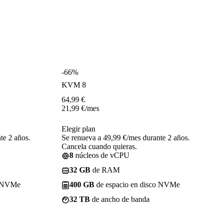
-66%
KVM 8
64,99
€
21,99
€
/mes
Elegir plan
te 2 años.
Se renueva a 49,99 €/mes durante 2 años.
Cancela cuando quieras.
8
núcleos de vCPU
32 GB
de RAM
o NVMe
400 GB
de espacio en disco NVMe
32 TB
de ancho de banda