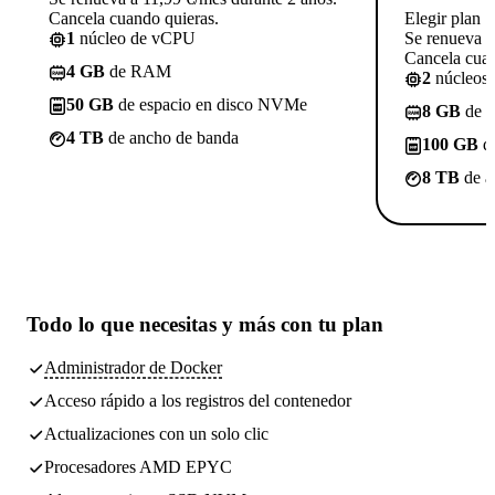
Cancela cuando quieras.
Elegir plan
1
núcleo de vCPU
Se renueva a
Cancela cuan
4 GB
de RAM
2
núcleos
50 GB
de espacio en disco NVMe
8 GB
de 
4 TB
de ancho de banda
100 GB
de
8 TB
de a
Todo lo que necesitas
y más con tu plan
Administrador de Docker
Acceso rápido a los registros del contenedor
Actualizaciones con un solo clic
Procesadores AMD EPYC