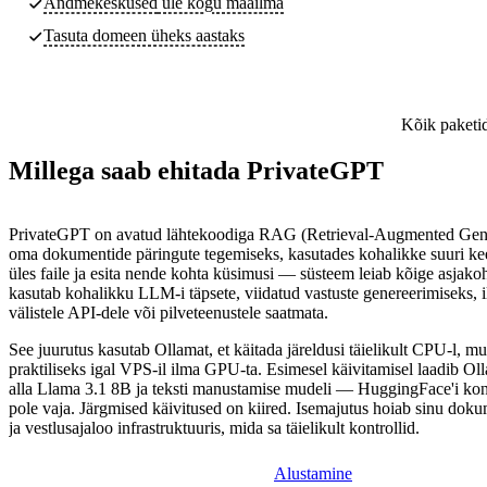
Andmekeskused
üle kogu maailma
Tasuta domeen üheks aastaks
Kõik paketid
Millega saab ehitada PrivateGPT
PrivateGPT on avatud lähtekoodiga RAG (Retrieval-Augmented Gene
oma dokumentide päringute tegemiseks, kasutades kohalikke suuri ke
üles faile ja esita nende kohta küsimusi — süsteem leiab kõige asjak
kasutab kohalikku LLM-i täpsete, viidatud vastuste genereerimiseks,
välistele API-dele või pilveteenustele saatmata.
See juurutus kasutab Ollamat, et käitada järeldusi täielikult CPU-l, mu
praktiliseks igal VPS-il ilma GPU-ta. Esimesel käivitamisel laadib Ol
alla Llama 3.1 8B ja teksti manustamise mudeli — HuggingFace'i kont
pole vaja. Järgmised käivitused on kiired. Isemajutus hoiab sinu dok
ja vestlusajaloo infrastruktuuris, mida sa täielikult kontrollid.
Alustamine