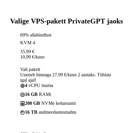
Valige VPS-pakett PrivateGPT jaoks
69% allahindlust
KVM 4
35,99
€
10,99
€
/kuus
Vali pakett
Uueneb hinnaga 27,99 €/kuus 2 aastaks. Tühista
igal ajal!
4
vCPU tuuma
16 GB
RAMi
200 GB
NVMe kettaruumi
16 TB
andmeedastusmahtu