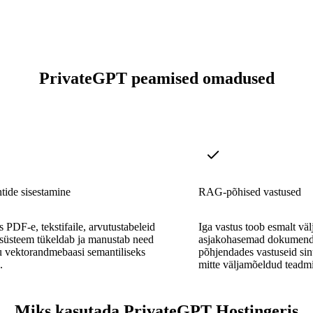
PrivateGPT peamised omadused
ide sisestamine
RAG-põhised vastused
s PDF-e, tekstifaile, arvutustabeleid
Iga vastus toob esmalt väl
süsteem tükeldab ja manustab need
asjakohasemad dokumendi
u vektorandmebaasi semantiliseks
põhjendades vastuseid sin
.
mitte väljamõeldud teadmi
Miks kasutada PrivateGPT Hostingeris