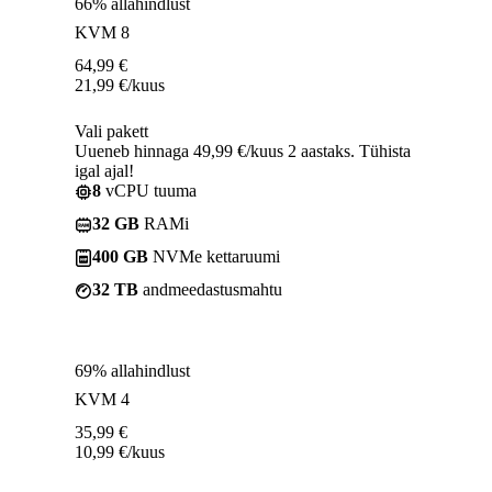
66% allahindlust
KVM 8
64,99
€
21,99
€
/kuus
Vali pakett
Uueneb hinnaga 49,99 €/kuus 2 aastaks. Tühista
igal ajal!
8
vCPU tuuma
32 GB
RAMi
400 GB
NVMe kettaruumi
32 TB
andmeedastusmahtu
69% allahindlust
KVM 4
35,99
€
10,99
€
/kuus