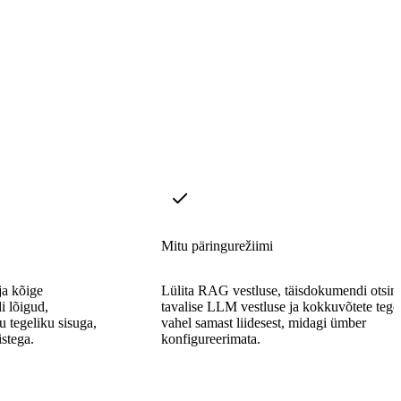
Mitu päringurežiimi
ja kõige
Lülita RAG vestluse, täisdokumendi otsin
 lõigud,
tavalise LLM vestluse ja kokkuvõtete teg
u tegeliku sisuga,
vahel samast liidesest, midagi ümber
stega.
konfigureerimata.