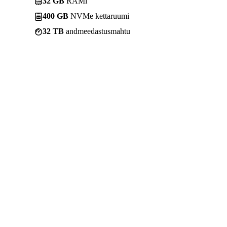
32 GB
RAMi
400 GB
NVMe kettaruumi
32 TB
andmeedastusmahtu