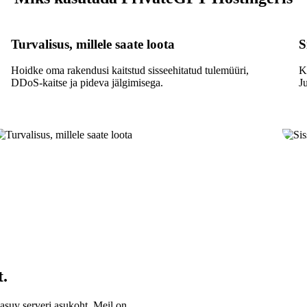
Turvalisus, millele saate loota
S
Hoidke oma rakendusi kaitstud sisseehitatud tulemüüri,
K
DDoS-kaitse ja pideva jälgimisega.
J
t.
asuv serveri asukoht. Meil on