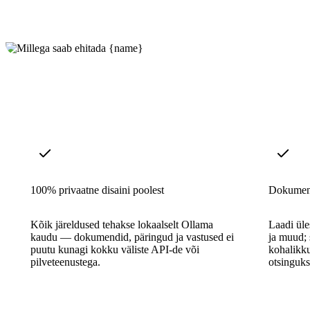
100% privaatne disaini poolest
Dokument
Kõik järeldused tehakse lokaalselt Ollama
Laadi üle
kaudu — dokumendid, päringud ja vastused ei
ja muud; 
puutu kunagi kokku väliste API-de või
kohalikk
pilveteenustega.
otsinguks