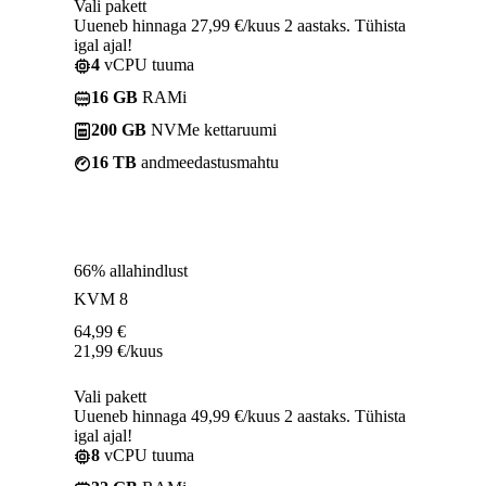
Vali pakett
Uueneb hinnaga 27,99 €/kuus 2 aastaks. Tühista
igal ajal!
4
vCPU tuuma
16 GB
RAMi
200 GB
NVMe kettaruumi
16 TB
andmeedastusmahtu
66% allahindlust
KVM 8
64,99
€
21,99
€
/kuus
Vali pakett
Uueneb hinnaga 49,99 €/kuus 2 aastaks. Tühista
igal ajal!
8
vCPU tuuma