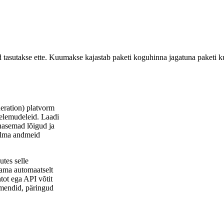
 tasutakse ette. Kuumakse kajastab paketi koguhinna jagatuna paketi 
ration) platvorm
elemudeleid. Laadi
ohasemad lõigud ja
 ilma andmeid
utes selle
lama automaatselt
ot ega API võtit
umendid, päringud