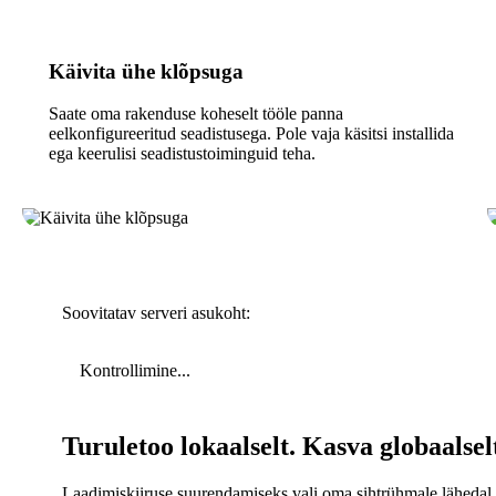
Käivita ühe klõpsuga
Saate oma rakenduse koheselt tööle panna
eelkonfigureeritud seadistusega. Pole vaja käsitsi installida
ega keerulisi seadistustoiminguid teha.
Soovitatav serveri asukoht:
Kontrollimine...
Turuletoo lokaalselt. Kasva globaalsel
Laadimiskiiruse suurendamiseks vali oma sihtrühmale lähedal 