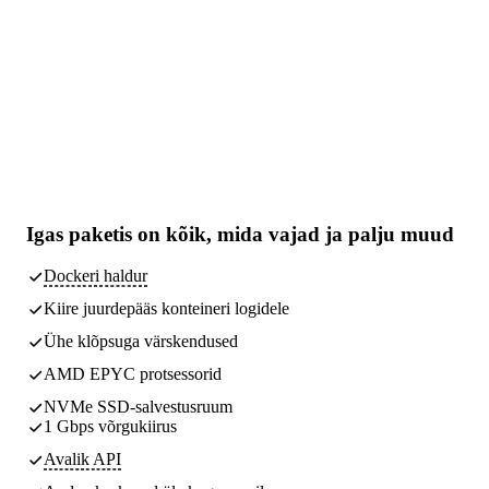
Igas paketis on kõik,
mida vajad
ja palju muud
Dockeri haldur
Kiire juurdepääs konteineri logidele
Ühe klõpsuga värskendused
AMD EPYC protsessorid
NVMe SSD-salvestusruum
1 Gbps võrgukiirus
Avalik API