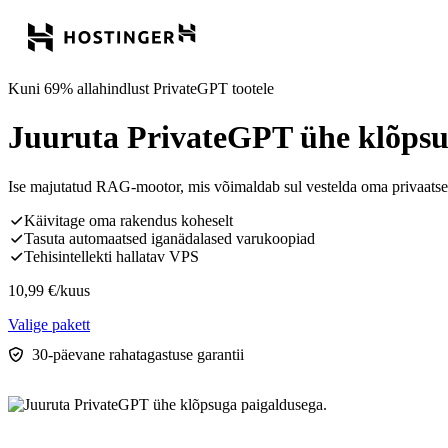
Kuni 69% allahindlust PrivateGPT tootele
Juuruta PrivateGPT ühe klõpsu
Ise majutatud RAG-mootor, mis võimaldab sul vestelda oma privaats
Käivitage oma rakendus koheselt
Tasuta automaatsed iganädalased varukoopiad
Tehisintellekti hallatav VPS
10,99
€
/kuus
Valige pakett
30-päevane rahatagastuse garantii