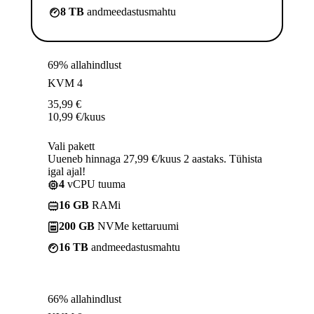
8 TB
andmeedastusmahtu
69% allahindlust
KVM 4
35,99
€
10,99
€
/kuus
Vali pakett
Uueneb hinnaga 27,99 €/kuus 2 aastaks. Tühista
igal ajal!
4
vCPU tuuma
16 GB
RAMi
200 GB
NVMe kettaruumi
16 TB
andmeedastusmahtu
66% allahindlust