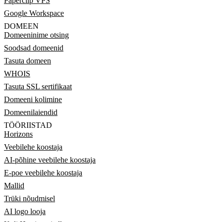
Paperclip VPS
Google Workspace
DOMEEN
Domeeninime otsing
Soodsad domeenid
Tasuta domeen
WHOIS
Tasuta SSL sertifikaat
Domeeni kolimine
Domeenilaiendid
TÖÖRIISTAD
Horizons
Veebilehe koostaja
AI-põhine veebilehe koostaja
E-poe veebilehe koostaja
Mallid
Trüki nõudmisel
AI logo looja