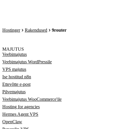
Hostinger
Rakendused
9router
MAJUTUS
Veebimajutus
Veebimajutus WordPressile
VPS majutus
Ise hostitud n8n
Ettevõtte e-post
Pilvemajutus
Veebimajutus WooCommerce'ile
Hosting for agencies
Hermes Agent VPS
OpenClaw