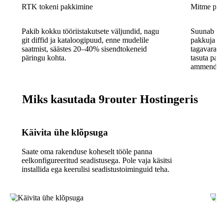
RTK tokeni pakkimine
Mitme pa
Pakib kokku tööriistakutsete väljundid, nagu
Suunab p
git diffid ja kataloogipuud, enne mudelile
pakkuja v
saatmist, säästes 20–40% sisendtokeneid
tagavaral
päringu kohta.
tasuta pa
ammenda
Miks kasutada 9router Hostingeris
Käivita ühe klõpsuga
Saate oma rakenduse koheselt tööle panna
eelkonfigureeritud seadistusega. Pole vaja käsitsi
installida ega keerulisi seadistustoiminguid teha.