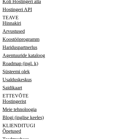
Koli Hostingeri alla
Hostingeri API
TEAVE
Hinnakiri
Arvustused
Koostööprogramm
Hariduspartnerlus
Agentuuride kataloog
Roadmap (ingl. k)
Süsteemi olek
Usalduskeskus
Saidikaart
ETTEVÕTE
Hostingerist
Meie tehnoloogia
Blogi (inglise keeles)
KLIENDITUGI
Õpetused