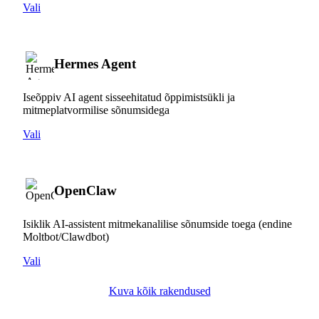
Vali
Hermes Agent
Iseõppiv AI agent sisseehitatud õppimistsükli ja
mitmeplatvormilise sõnumsidega
Vali
OpenClaw
Isiklik AI-assistent mitmekanalilise sõnumside toega (endine
Moltbot/Clawdbot)
Vali
Kuva kõik rakendused