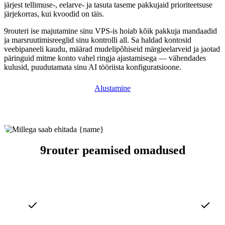
järjest tellimuse-, eelarve- ja tasuta taseme pakkujaid prioriteetsuse
järjekorras, kui kvoodid on täis.
9routeri ise majutamine sinu VPS-is hoiab kõik pakkuja mandaadid
ja marsruutimisreeglid sinu kontrolli all. Sa haldad kontosid
veebipaneeli kaudu, määrad mudelipõhiseid märgieelarveid ja jaotad
päringuid mitme konto vahel ringja ajastamisega — vähendades
kulusid, puudutamata sinu AI tööriista konfiguratsioone.
Alustamine
9router peamised omadused