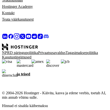
Teadmusbaas
Hostinger Academy
Kontakt
Teata väärkasutusest
NPRD päringupoliitika
Privaatsusavaldus
Tagasimaksepoliitika
Kasutustingimused
ja teised
© 2004-2026 Hostinger - Käivita, kasva ja edene veebis, toetab AI,
mis annab võimu sulle.
Hinnad ei sisalda käibemaksu