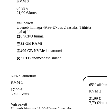
KVM 8
64,99
€
21,99
€
/kuus
Vali pakett
Uueneb hinnaga 49,99 €/kuus 2 aastaks. Tühista
igal ajal!
8
vCPU tuuma
32 GB
RAMi
400 GB
NVMe kettaruumi
32 TB
andmeedastusmahtu
69% allahindlust
KVM 1
65% allahind
17,99
€
KVM 2
5,49
€
/kuus
21,99
€
7,79
€
/kuus
Vali pakett
Uueneb hinnaga 11,99 €/kuus 2 aastaks.