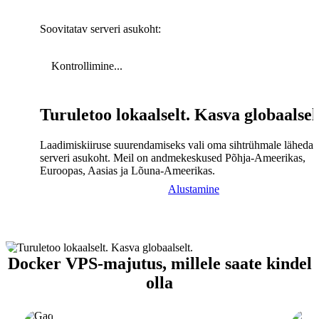
Soovitatav serveri asukoht:
Kontrollimine...
Turuletoo lokaalselt. Kasva globaalsel
Laadimiskiiruse suurendamiseks vali oma sihtrühmale lähedal
serveri asukoht. Meil on andmekeskused Põhja-Ameerikas,
Euroopas, Aasias ja Lõuna-Ameerikas.
Alustamine
Docker VPS-majutus, millele saate kindel
olla