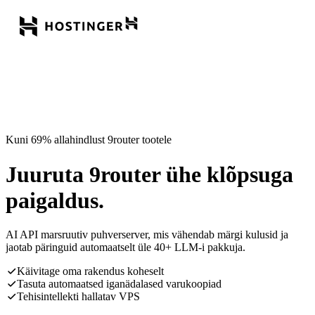
Kuni 69% allahindlust 9router tootele
Juuruta 9router ühe klõpsuga
paigaldus.
AI API marsruutiv puhverserver, mis vähendab märgi kulusid ja
jaotab päringuid automaatselt üle 40+ LLM-i pakkuja.
Käivitage oma rakendus koheselt
Tasuta automaatsed iganädalased varukoopiad
Tehisintellekti hallatav VPS