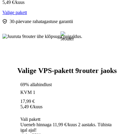
5,49
€
/kuus
Valige pakett
30-päevane rahatagastuse garantii
Valige VPS-pakett 9router jaoks
69% allahindlust
KVM 1
17,99
€
5,49
€
/kuus
Vali pakett
Uueneb hinnaga 11,99 €/kuus 2 aastaks. Tühista
igal ajal!