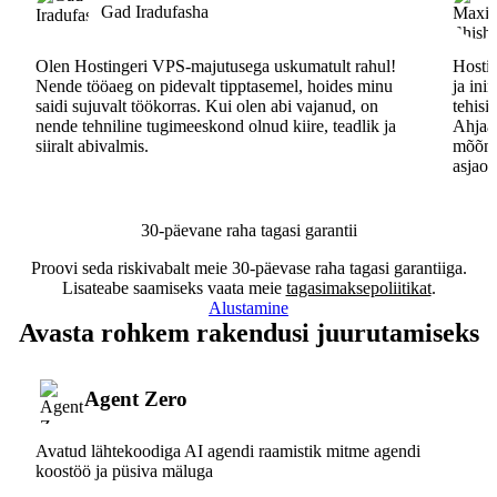
Gad Iradufasha
Olen Hostingeri VPS-majutusega uskumatult rahul!
Hostin
Nende tööaeg on pidevalt tipptasemel, hoides minu
ja ini
saidi sujuvalt töökorras. Kui olen abi vajanud, on
tehisi
nende tehniline tugimeeskond olnud kiire, teadlik ja
Ahjaa,
siiralt abivalmis.
mõõna
asjaos
30-päevane raha tagasi garantii
Proovi seda riskivabalt meie 30-päevase raha tagasi garantiiga.
Lisateabe saamiseks vaata meie
tagasimaksepoliitikat
.
Alustamine
Avasta rohkem rakendusi juurutamiseks
Agent Zero
Avatud lähtekoodiga AI agendi raamistik mitme agendi
koostöö ja püsiva mäluga