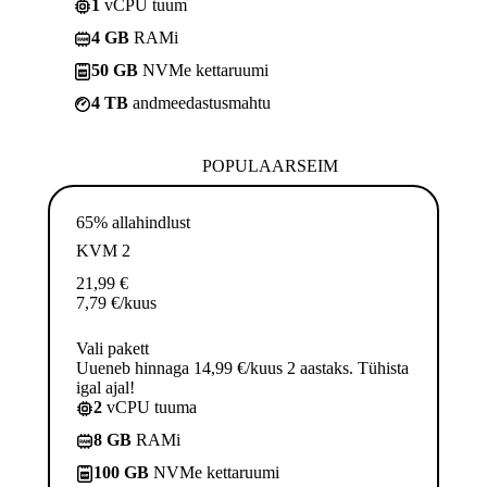
1
vCPU tuum
4 GB
RAMi
50 GB
NVMe kettaruumi
4 TB
andmeedastusmahtu
POPULAARSEIM
65% allahindlust
KVM 2
21,99
€
7,79
€
/kuus
Vali pakett
Uueneb hinnaga 14,99 €/kuus 2 aastaks. Tühista
igal ajal!
2
vCPU tuuma
8 GB
RAMi
100 GB
NVMe kettaruumi