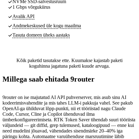
NVMe SSD-salvestusruum
1 Gbps võrgukiirus
Avalik API
Andmekeskused
üle kogu maailma
Tasuta domeen üheks aastaks
Kõik paketid tasutakse ette. Kuumakse kajastab paketi
koguhinna jagatuna paketi kuude arvuga.
Millega saab ehitada 9router
9router on ise majutatud AI API puhverserver, mis asub sinu AI
kodeerimisvahendite ja mis tahes LLM-i pakkuja vahel. See pakub
OpenAI-ga ühilduvat lõpp-punkti, nii et tööriistad nagu Claude
Code, Cursor, Cline ja Copilot ühenduvad ilma
ümberkonfigureerimiseta. RTK Token Saver tihendab suuri tööriista
väljundeid — git diffid, grep tulemused, kataloogipuud — enne kui
need mudelini jõuavad, vähendades sisendmärke 20–40% iga
päringu kohta. Automaatne varuühenduse marsruutimine läbib