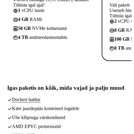
Tühista igal ajal!
Vali pakett
1
vCPU tuum
Uueneb hinna
Tühista igal a
4 GB
RAMi
2
vCPU t
50 GB
NVMe kettaruumi
8 GB
RA
4 TB
andmeedastusmahtu
100 GB
N
8 TB
andm
Igas paketis on kõik,
mida vajad
ja palju muud
Dockeri haldur
Kiire juurdepääs konteineri logidele
Ühe klõpsuga värskendused
AMD EPYC protsessorid