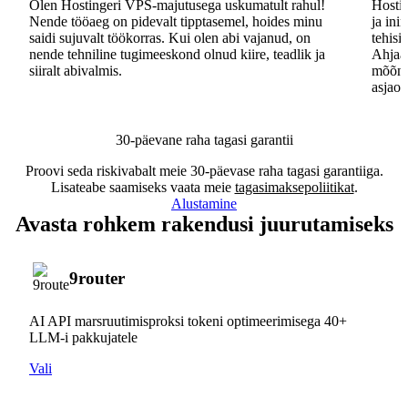
Olen Hostingeri VPS-majutusega uskumatult rahul!
Hostin
Nende tööaeg on pidevalt tipptasemel, hoides minu
ja ini
saidi sujuvalt töökorras. Kui olen abi vajanud, on
tehisi
nende tehniline tugimeeskond olnud kiire, teadlik ja
Ahjaa,
siiralt abivalmis.
mõõna
asjaos
30-päevane raha tagasi garantii
Proovi seda riskivabalt meie 30-päevase raha tagasi garantiiga.
Lisateabe saamiseks vaata meie
tagasimaksepoliitikat
.
Alustamine
Avasta rohkem rakendusi juurutamiseks
9router
AI API marsruutimisproksi tokeni optimeerimisega 40+
LLM-i pakkujatele
Vali