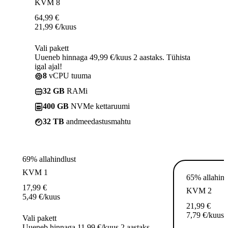
KVM 8
64,99
€
21,99
€
/kuus
Vali pakett
Uueneb hinnaga 49,99 €/kuus 2 aastaks. Tühista
igal ajal!
8
vCPU tuuma
32 GB
RAMi
400 GB
NVMe kettaruumi
32 TB
andmeedastusmahtu
69% allahindlust
KVM 1
65% allahind
17,99
€
KVM 2
5,49
€
/kuus
21,99
€
7,79
€
/kuus
Vali pakett
Uueneb hinnaga 11,99 €/kuus 2 aastaks.