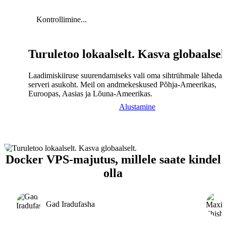
Kontrollimine...
Turuletoo lokaalselt. Kasva globaalsel
Laadimiskiiruse suurendamiseks vali oma sihtrühmale lähedal
serveri asukoht. Meil on andmekeskused Põhja-Ameerikas,
Euroopas, Aasias ja Lõuna-Ameerikas.
Alustamine
Docker VPS-majutus, millele saate kindel
olla
Gad Iradufasha