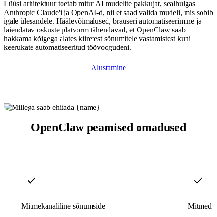
Lüüsi arhitektuur toetab mitut AI mudelite pakkujat, sealhulgas
Anthropic Claude'i ja OpenAI-d, nii et saad valida mudeli, mis sobib
igale ülesandele. Häälevõimalused, brauseri automatiseerimine ja
laiendatav oskuste platvorm tähendavad, et OpenClaw saab
hakkama kõigega alates kiiretest sõnumitele vastamistest kuni
keerukate automatiseeritud töövoogudeni.
Alustamine
OpenClaw peamised omadused
Mitmekanaliline sõnumside
Mitmed A