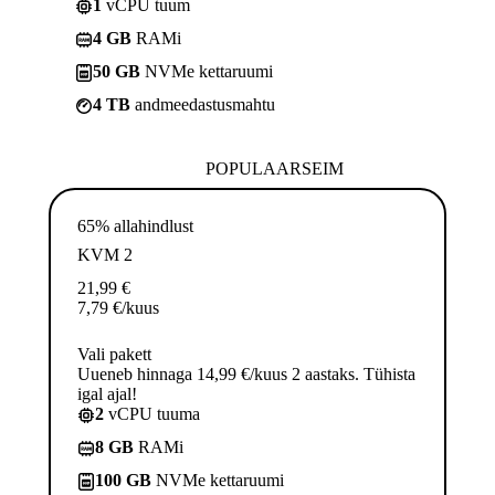
1
vCPU tuum
4 GB
RAMi
50 GB
NVMe kettaruumi
4 TB
andmeedastusmahtu
POPULAARSEIM
65% allahindlust
KVM 2
21,99
€
7,79
€
/kuus
Vali pakett
Uueneb hinnaga 14,99 €/kuus 2 aastaks. Tühista
igal ajal!
2
vCPU tuuma
8 GB
RAMi
100 GB
NVMe kettaruumi