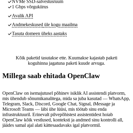
NVMe SSD-salvestusruum
1 Gbps võrgukiirus
Avalik API
Andmekeskused
üle kogu maailma
Tasuta domeen üheks aastaks
Kõik paketid tasutakse ette. Kuumakse kajastab paketi
koguhinna jagatuna paketi kuude arvuga.
Millega saab ehitada OpenClaw
OpenClaw on isemajutusel põhinev isiklik AI assistendi platvorm,
mis ühendub sõnumikanalitega, mida sa juba kasutad — WhatsApp,
Telegram, Slack, Discord, Google Chat, Signal, iMessage ja
Microsoft Teams — läbi ühe lüüsi, mis töötab sinu enda
infrastruktuuril. Erinevalt pilvepõhistest assistentidest hoiab
OpenClaw kõik vestlused, konteksti ja andmed sinu kontrolli all,
jäädes samal ajal alati kättesaadavaks igal platvormil.