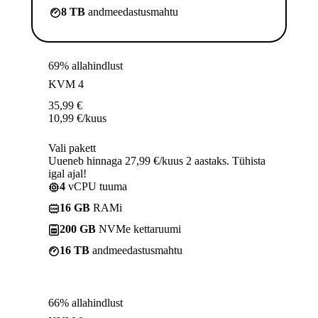
8 TB
andmeedastusmahtu
69% allahindlust
KVM 4
35,99
€
10,99
€
/kuus
Vali pakett
Uueneb hinnaga 27,99 €/kuus 2 aastaks. Tühista
igal ajal!
4
vCPU tuuma
16 GB
RAMi
200 GB
NVMe kettaruumi
16 TB
andmeedastusmahtu
66% allahindlust