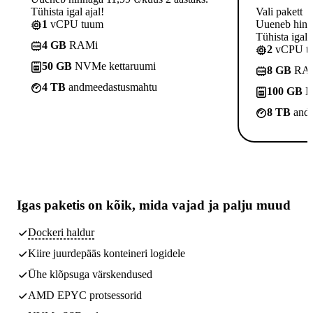
Tühista igal ajal!
Vali pakett
1
vCPU tuum
Uueneb hinna
Tühista igal a
4 GB
RAMi
2
vCPU t
50 GB
NVMe kettaruumi
8 GB
RA
4 TB
andmeedastusmahtu
100 GB
N
8 TB
andm
Igas paketis on kõik,
mida vajad
ja palju muud
Dockeri haldur
Kiire juurdepääs konteineri logidele
Ühe klõpsuga värskendused
AMD EPYC protsessorid