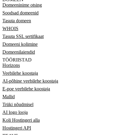
Domeeninime otsing
Soodsad domeenid
Tasuta domeen
WHOIS
Tasuta SSL sertifikaat
Domeeni kolimine
Domeenilaiendid
TÖÖRIISTAD
Horizons
Veebilehe koostaja
AI-põhine veebilehe koostaja
E-poe veebilehe koostaja
Mallid
Trüki nõudmisel
AI logo looja
Koli Hostingeri alla
Hostingeri API