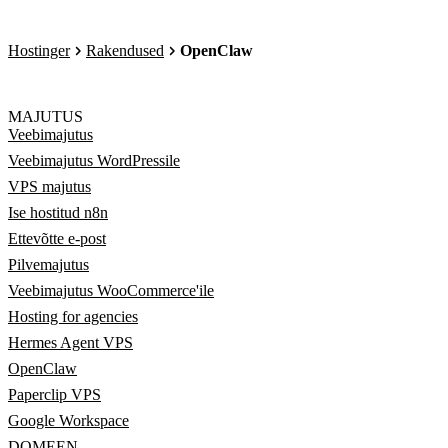
Hostinger
Rakendused
OpenClaw
MAJUTUS
Veebimajutus
Veebimajutus WordPressile
VPS majutus
Ise hostitud n8n
Ettevõtte e-post
Pilvemajutus
Veebimajutus WooCommerce'ile
Hosting for agencies
Hermes Agent VPS
OpenClaw
Paperclip VPS
Google Workspace
DOMEEN