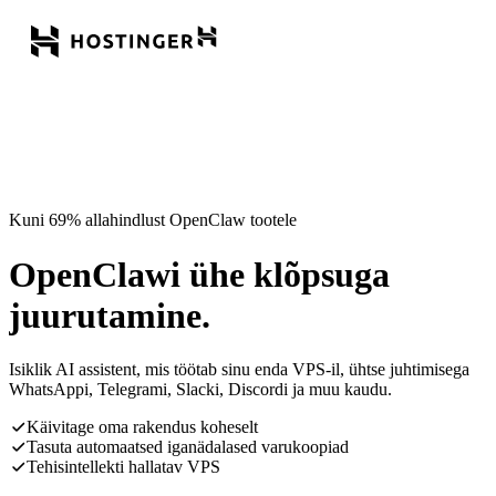
Kuni 69% allahindlust OpenClaw tootele
OpenClawi ühe klõpsuga
juurutamine.
Isiklik AI assistent, mis töötab sinu enda VPS-il, ühtse juhtimisega
WhatsAppi, Telegrami, Slacki, Discordi ja muu kaudu.
Käivitage oma rakendus koheselt
Tasuta automaatsed iganädalased varukoopiad
Tehisintellekti hallatav VPS