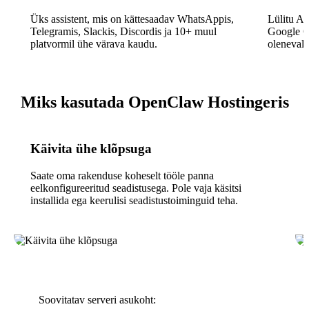
Üks assistent, mis on kättesaadav WhatsAppis,
Lülitu A
Telegramis, Slackis, Discordis ja 10+ muul
Google Ge
platvormil ühe värava kaudu.
olenevalt
Miks kasutada OpenClaw Hostingeris
Käivita ühe klõpsuga
Saate oma rakenduse koheselt tööle panna
eelkonfigureeritud seadistusega. Pole vaja käsitsi
installida ega keerulisi seadistustoiminguid teha.
Soovitatav serveri asukoht: