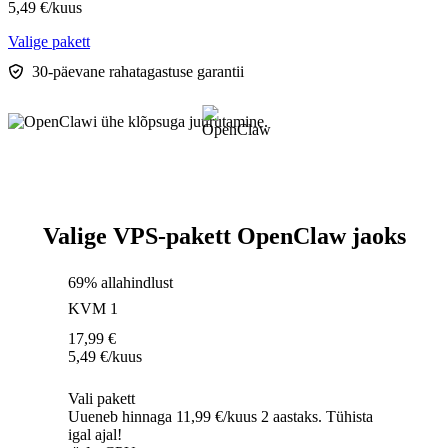
5,49
€
/kuus
Valige pakett
30-päevane rahatagastuse garantii
Valige VPS-pakett OpenClaw jaoks
69% allahindlust
KVM 1
17,99
€
5,49
€
/kuus
Vali pakett
Uueneb hinnaga 11,99 €/kuus 2 aastaks. Tühista
igal ajal!