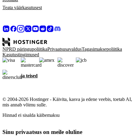
Teata väärkasutusest
NPRD päringupoliitika
Privaatsusavaldus
Tagasimaksepoliitika
Kasutustingimused
ja teised
© 2004-2026 Hostinger - Käivita, kasva ja edene veebis, toetab AI,
mis annab võimu sulle.
Hinnad ei sisalda käibemaksu
Sinu privaatsus on meile oluline