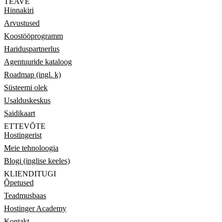
TEAVE
Hinnakiri
Arvustused
Koostööprogramm
Hariduspartnerlus
Agentuuride kataloog
Roadmap (ingl. k)
Süsteemi olek
Usalduskeskus
Saidikaart
ETTEVÕTE
Hostingerist
Meie tehnoloogia
Blogi (inglise keeles)
KLIENDITUGI
Õpetused
Teadmusbaas
Hostinger Academy
Kontakt