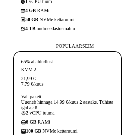
1
vCPU tuum
4 GB
RAMi
50 GB
NVMe kettaruumi
4 TB
andmeedastusmahtu
POPULAARSEIM
65% allahindlust
KVM 2
21,99
€
7,79
€
/kuus
Vali pakett
Uueneb hinnaga 14,99 €/kuus 2 aastaks. Tühista
igal ajal!
2
vCPU tuuma
8 GB
RAMi
100 GB
NVMe kettaruumi