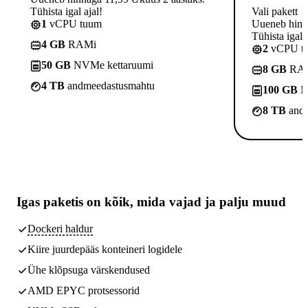
Tühista igal ajal!
Vali pakett
1
vCPU tuum
Uueneb hinna
Tühista igal a
4 GB
RAMi
2
vCPU t
50 GB
NVMe kettaruumi
8 GB
RA
4 TB
andmeedastusmahtu
100 GB
N
8 TB
andm
Igas paketis on kõik,
mida vajad
ja palju muud
Dockeri haldur
Kiire juurdepääs konteineri logidele
Ühe klõpsuga värskendused
AMD EPYC protsessorid