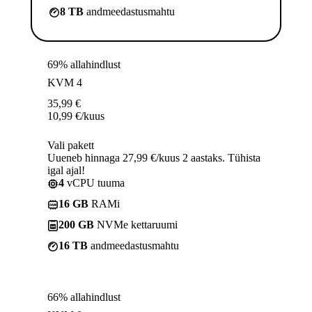
8 TB
andmeedastusmahtu
69% allahindlust
KVM 4
35,99
€
10,99
€
/kuus
Vali pakett
Uueneb hinnaga 27,99 €/kuus 2 aastaks. Tühista
igal ajal!
4
vCPU tuuma
16 GB
RAMi
200 GB
NVMe kettaruumi
16 TB
andmeedastusmahtu
66% allahindlust