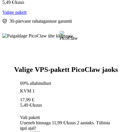
5,49
€
/kuus
Valige pakett
30-päevane rahatagastuse garantii
Valige VPS-pakett PicoClaw jaoks
69% allahindlust
KVM 1
17,99
€
5,49
€
/kuus
Vali pakett
Uueneb hinnaga 11,99 €/kuus 2 aastaks. Tühista
igal ajal!