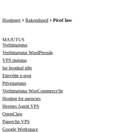
Hostinger
Rakendused
PicoClaw
MAJUTUS
Veebimajutus
Veebimajutus WordPressile
VPS majutus
Ise hostitud n8n
Ettevõtte e-post
Pilvemajutus
Veebimajutus WooCommerce'ile
Hosting for agencies
Hermes Agent VPS
OpenClaw
Paperclip VPS
Google Workspace