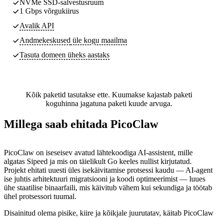
NVMe SSD-salvestusruum
1 Gbps võrgukiirus
Avalik API
Andmekeskused
üle kogu maailma
Tasuta domeen üheks aastaks
Kõik paketid tasutakse ette. Kuumakse kajastab paketi
koguhinna jagatuna paketi kuude arvuga.
Millega saab ehitada PicoClaw
PicoClaw on iseseisev avatud lähtekoodiga AI-assistent, mille
algatas Sipeed ja mis on täielikult Go keeles nullist kirjutatud.
Projekt ehitati uuesti üles isekäivitamise protsessi kaudu — AI-agent
ise juhtis arhitektuuri migratsiooni ja koodi optimeerimist — luues
ühe staatilise binaarfaili, mis käivitub vähem kui sekundiga ja töötab
ühel protsessori tuumal.
Disainitud olema pisike, kiire ja kõikjale juurutatav, käitab PicoClaw