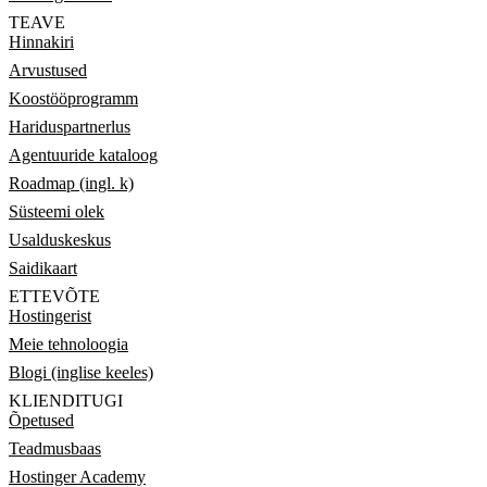
TEAVE
Hinnakiri
Arvustused
Koostööprogramm
Hariduspartnerlus
Agentuuride kataloog
Roadmap (ingl. k)
Süsteemi olek
Usalduskeskus
Saidikaart
ETTEVÕTE
Hostingerist
Meie tehnoloogia
Blogi (inglise keeles)
KLIENDITUGI
Õpetused
Teadmusbaas
Hostinger Academy