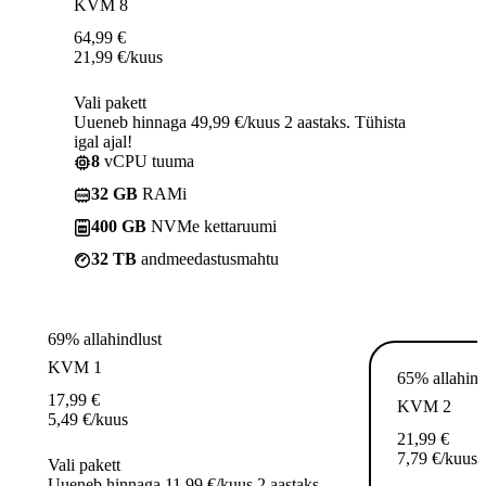
KVM 8
64,99
€
21,99
€
/kuus
Vali pakett
Uueneb hinnaga 49,99 €/kuus 2 aastaks. Tühista
igal ajal!
8
vCPU tuuma
32 GB
RAMi
400 GB
NVMe kettaruumi
32 TB
andmeedastusmahtu
69% allahindlust
KVM 1
65% allahind
17,99
€
KVM 2
5,49
€
/kuus
21,99
€
7,79
€
/kuus
Vali pakett
Uueneb hinnaga 11,99 €/kuus 2 aastaks.