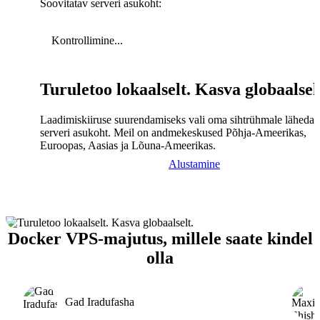
Soovitatav serveri asukoht:
Kontrollimine...
Turuletoo lokaalselt. Kasva globaalsel
Laadimiskiiruse suurendamiseks vali oma sihtrühmale lähedal
serveri asukoht. Meil on andmekeskused Põhja-Ameerikas,
Euroopas, Aasias ja Lõuna-Ameerikas.
Alustamine
Docker VPS-majutus, millele saate kindel
olla
Gad Iradufasha