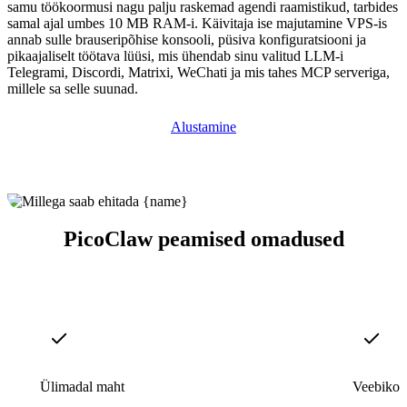
samu töökoormusi nagu palju raskemad agendi raamistikud, tarbides
samal ajal umbes 10 MB RAM-i. Käivitaja ise majutamine VPS-is
annab sulle brauseripõhise konsooli, püsiva konfiguratsiooni ja
pikaajaliselt töötava lüüsi, mis ühendab sinu valitud LLM-i
Telegrami, Discordi, Matrixi, WeChati ja mis tahes MCP serveriga,
millele sa selle suunad.
Alustamine
PicoClaw peamised omadused
Ülimadal maht
Veebikons