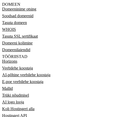
DOMEEN
Domeeninime otsing
Soodsad domeenid
Tasuta domeen
WHOIS
Tasuta SSL sertifikaat
Domeeni kolimine
Domeenilaiendid
TÖÖRIISTAD
Horizons
Veebilehe koostaja
AI-põhine veebilehe koostaja
E-poe veebilehe koostaja
Mallid
Trüki nõudmisel
AI logo looja
Koli Hostingeri alla
Hostingeri API