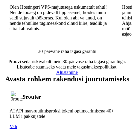
Olen Hostingeri VPS-majutusega uskumatult rahul!
Hostin
Nende tööaeg on pidevalt tipptasemel, hoides minu
ja ini
saidi sujuvalt töökorras. Kui olen abi vajanud, on
tehisi
nende tehniline tugimeeskond olnud kiire, teadlik ja
Ahjaa,
siiralt abivalmis.
mõõna
asjaos
30-päevane raha tagasi garantii
Proovi seda riskivabalt meie 30-päevase raha tagasi garantiiga.
Lisateabe saamiseks vaata meie
tagasimaksepoliitikat
.
Alustamine
Avasta rohkem rakendusi juurutamiseks
9router
AI API marsruutimisproksi tokeni optimeerimisega 40+
LLM-i pakkujatele
Vali