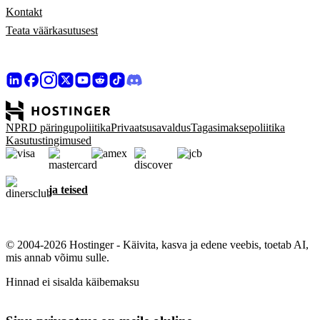
Kontakt
Teata väärkasutusest
NPRD päringupoliitika
Privaatsusavaldus
Tagasimaksepoliitika
Kasutustingimused
ja teised
© 2004-2026 Hostinger - Käivita, kasva ja edene veebis, toetab AI,
mis annab võimu sulle.
Hinnad ei sisalda käibemaksu