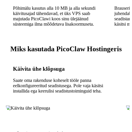
Põhimälu kasutus alla 10 MB ja alla sekundi
Brauserip
käivitusajad tähendavad, et üks VPS saab
juhendab 
majutada PicoClawi koos sinu ülejäänud
seadistam
süsteemiga ilma mõõdetava lisakoormuseta.
käsitsi m
Miks kasutada PicoClaw Hostingeris
Käivita ühe klõpsuga
Saate oma rakenduse koheselt tööle panna
eelkonfigureeritud seadistusega. Pole vaja käsitsi
installida ega keerulisi seadistustoiminguid teha.