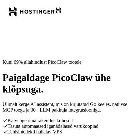
Kuni 69% allahindlust PicoClaw tootele
Paigaldage PicoClaw ühe
klõpsuga.
Ülimalt kerge AI assistent, mis on kirjutatud Go keeles, natiivse
MCP toega ja 30+ LLM pakkuja integratsiooniga.
Käivitage oma rakendus koheselt
Tasuta automaatsed iganädalased varukoopiad
Tehisintellekti hallatav VPS