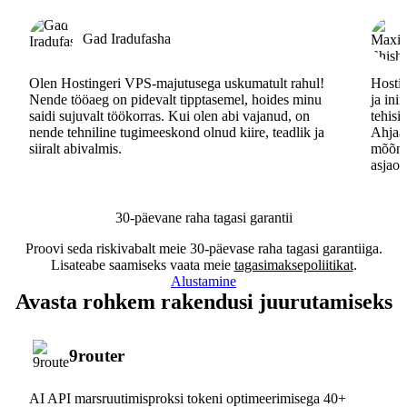
Gad Iradufasha
Olen Hostingeri VPS-majutusega uskumatult rahul!
Hostin
Nende tööaeg on pidevalt tipptasemel, hoides minu
ja ini
saidi sujuvalt töökorras. Kui olen abi vajanud, on
tehisi
nende tehniline tugimeeskond olnud kiire, teadlik ja
Ahjaa,
siiralt abivalmis.
mõõna
asjaos
30-päevane raha tagasi garantii
Proovi seda riskivabalt meie 30-päevase raha tagasi garantiiga.
Lisateabe saamiseks vaata meie
tagasimaksepoliitikat
.
Alustamine
Avasta rohkem rakendusi juurutamiseks
9router
AI API marsruutimisproksi tokeni optimeerimisega 40+