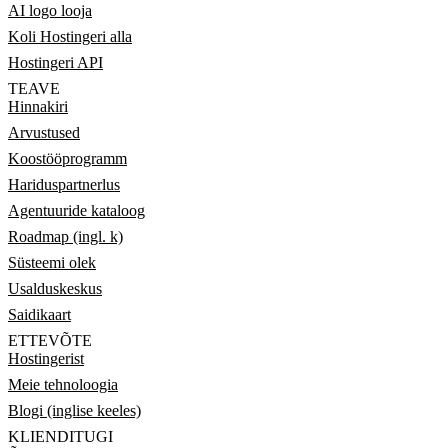
AI logo looja
Koli Hostingeri alla
Hostingeri API
TEAVE
Hinnakiri
Arvustused
Koostööprogramm
Hariduspartnerlus
Agentuuride kataloog
Roadmap (ingl. k)
Süsteemi olek
Usalduskeskus
Saidikaart
ETTEVÕTE
Hostingerist
Meie tehnoloogia
Blogi (inglise keeles)
KLIENDITUGI