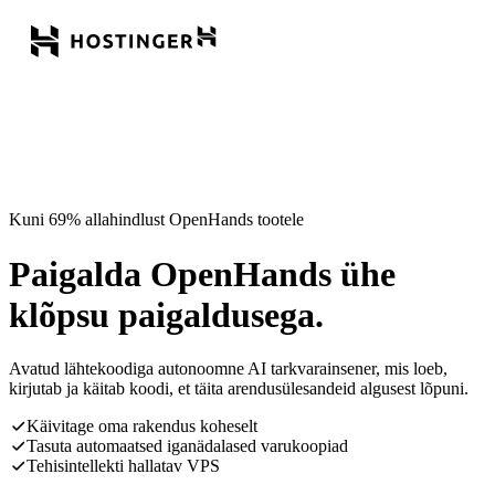
Kuni 69% allahindlust OpenHands tootele
Paigalda OpenHands ühe
klõpsu paigaldusega.
Avatud lähtekoodiga autonoomne AI tarkvarainsener, mis loeb,
kirjutab ja käitab koodi, et täita arendusülesandeid algusest lõpuni.
Käivitage oma rakendus koheselt
Tasuta automaatsed iganädalased varukoopiad
Tehisintellekti hallatav VPS