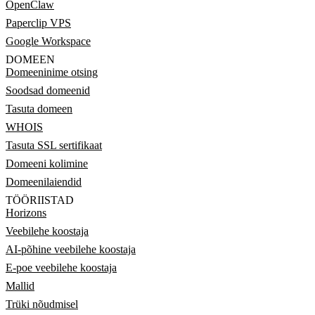
OpenClaw
Paperclip VPS
Google Workspace
DOMEEN
Domeeninime otsing
Soodsad domeenid
Tasuta domeen
WHOIS
Tasuta SSL sertifikaat
Domeeni kolimine
Domeenilaiendid
TÖÖRIISTAD
Horizons
Veebilehe koostaja
AI-põhine veebilehe koostaja
E-poe veebilehe koostaja
Mallid
Trüki nõudmisel