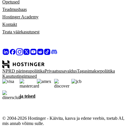
Õpetused
Teadmusbaas
Hostinger Academy
Kontakt
Teata väärkasutusest
NPRD päringupoliitika
Privaatsusavaldus
Tagasimaksepoliitika
Kasutustingimused
ja teised
© 2004-2026 Hostinger - Käivita, kasva ja edene veebis, toetab AI,
mis annab võimu sulle.