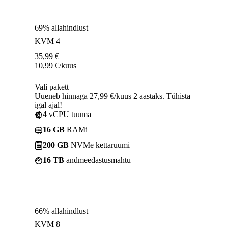
69% allahindlust
KVM 4
35,99
€
10,99
€
/kuus
Vali pakett
Uueneb hinnaga 27,99 €/kuus 2 aastaks. Tühista
igal ajal!
4
vCPU tuuma
16 GB
RAMi
200 GB
NVMe kettaruumi
16 TB
andmeedastusmahtu
66% allahindlust
KVM 8