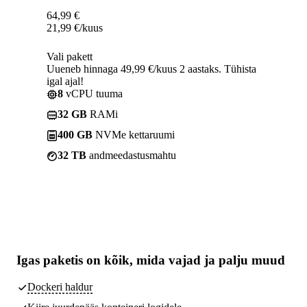
64,99
€
21,99
€
/kuus
Vali pakett
Uueneb hinnaga 49,99 €/kuus 2 aastaks. Tühista
igal ajal!
8
vCPU tuuma
32 GB
RAMi
400 GB
NVMe kettaruumi
32 TB
andmeedastusmahtu
Igas paketis on kõik,
mida vajad
ja palju muud
Dockeri haldur