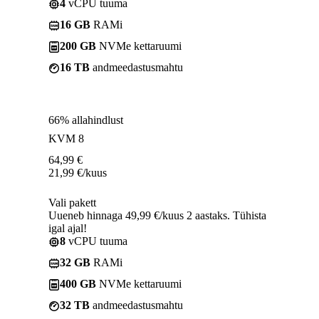
4
vCPU tuuma
16 GB
RAMi
200 GB
NVMe kettaruumi
16 TB
andmeedastusmahtu
66% allahindlust
KVM 8
64,99
€
21,99
€
/kuus
Vali pakett
Uueneb hinnaga 49,99 €/kuus 2 aastaks. Tühista
igal ajal!
8
vCPU tuuma
32 GB
RAMi
400 GB
NVMe kettaruumi
32 TB
andmeedastusmahtu