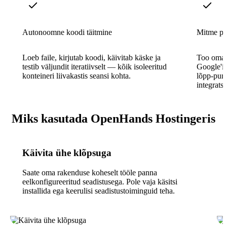
Autonoomne koodi täitmine
Mitme pa
Loeb faile, kirjutab koodi, käivitab käske ja
Too oma 
testib väljundit iteratiivselt — kõik isoleeritud
Google'i
konteineri liivakastis seansi kohta.
lõpp-punk
integrats
Miks kasutada OpenHands Hostingeris
Käivita ühe klõpsuga
Saate oma rakenduse koheselt tööle panna
eelkonfigureeritud seadistusega. Pole vaja käsitsi
installida ega keerulisi seadistustoiminguid teha.