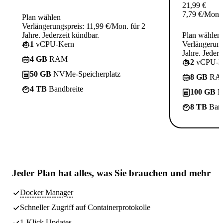
21,99
€
7,79
€
/Mon.
Plan wählen
Verlängerungspreis: 11,99 €/Mon. für 2
Jahre. Jederzeit kündbar.
Plan wählen
1
vCPU-Kern
Verlängerung
Jahre. Jederz
4 GB
RAM
2
vCPU-K
50 GB
NVMe-Speicherplatz
8 GB
RA
4 TB
Bandbreite
100 GB
N
8 TB
Band
Jeder Plan hat
alles, was Sie brauchen
und mehr
Docker Manager
Schneller Zugriff auf Containerprotokolle
1-Klick Updates