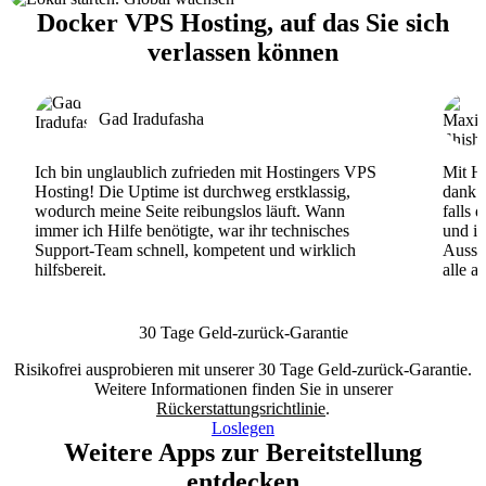
Docker VPS Hosting, auf das Sie sich
verlassen können
Gad Iradufasha
Ich bin unglaublich zufrieden mit Hostingers VPS
Mit Ho
Hosting! Die Uptime ist durchweg erstklassig,
dank d
wodurch meine Seite reibungslos läuft. Wann
falls 
immer ich Hilfe benötigte, war ihr technisches
und ih
Support-Team schnell, kompetent und wirklich
Ausse
hilfsbereit.
alle a
30 Tage Geld-zurück-Garantie
Risikofrei ausprobieren mit unserer 30 Tage Geld-zurück-Garantie.
Weitere Informationen finden Sie in unserer
Rückerstattungsrichtlinie
.
Loslegen
Weitere Apps zur Bereitstellung
entdecken